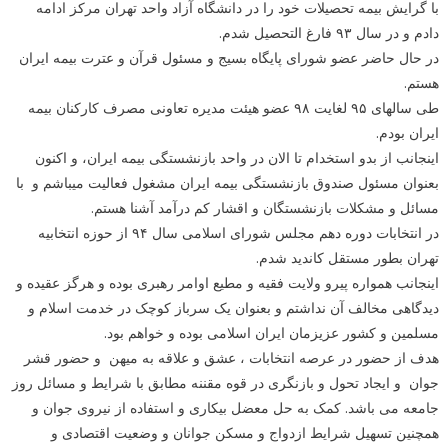
با گرایش بیمه تحصیلات خود را در دانشگاه آزاد واحد تهران مرکز ادامه
دادم و در سال ۹۳ فارغ التحصیل شدم.
در حال حاضر عضو شورای پایگاه بسیج و مسئول قرآن و عترت بیمه ایران
هستم.
طی سالهای ۹۵ لغایت ۹۸ عضو هیئت مدیره تعاونی مصرف کارکنان بیمه
ایران بودم.
اینجانب از بدو استخدام تا الان در واحد بازنشستگی بیمه ایران، و اکنون
بعنوان مسئول صندوق بازنشستگی بیمه ایران مشغول فعالیت میباشم و با
مسائل و مشکلات بازنشستگان و اقشار کم درآمد آشنا هستم.
در انتخابات دوره دهم مجلس شورای اسلامی سال ۹۴ از حوزه انتخابیه
تهران بطور مستقل کاندید شدم.
اینجانب همواره پیرو ولایت فقیه و مطیع اوامر رهبری بوده و هرگز عقیده و
دیدگاهی مخالف آن نداشتم و بعنوان یک سرباز کوچک در خدمت اسلام و
مسلمین و کشور عزیزمان ایران اسلامی بوده و خواهم بود.
هدف از حضور در عرصه انتخابات ، عشق و علاقه به میهن و حضور قشر
جوان و ایجاد تحول و بازنگری در قوه مقننه مطابق با شرایط و مسائل روز
جامعه می باشد. کمک به حل معضل بیکاری و استفاده از نیروی جوان و
همچنین تسهیل شرایط ازدواج و مسکن جوانان و وضعیت اقتصادی و