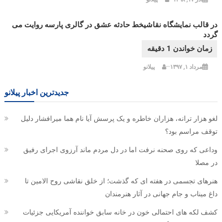
در قالب نمایشگاه نقاشیخط حادثه عشق در گالری پارسه روایت می
گردد
مرداد ۱, ۱۳۹۷
پیلانو
جدیدترین اخبار پیلانو
لغو هزار ترانه، هزاران خاطره و یک پرسش آیا نام هما میرافشار دلیل
توقف مراسم بود؟
وداعی که روی صحنه نرفت اما در دل مردم ماند آرزوی اجرای رفیق
در مصلا
هنرهای تجسمی در هفته ای که گذشت؛ از خلق نقاشی روح الامین تا
داغ میناب و جام جهانی در آثار هنرمندان
کشف لکه های احتمالی خون در خانه سابق خواننده آمریکایی جزئیات