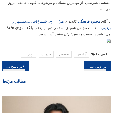
معیشتی هموطنان از مهمترین مسائل و موضوعات کنونی جامعه امروز
می باشد.
با آقای
محمود فرهنگی
کاندیدای
تهران، ری، شمیرانات، اسلامشهر و
پردیس
انتخابات مجلس شورای اسلامی دوره یازدهم، با
کد نامزدی ۶۸۶۵
می توانید در
سایت مجلس ایران
بیشتر آشنا شوید.
Tagged
آرامش
تخصص
خدمات
رپورتاژ
راهبری
در اولین نشست پژوهشی فجر مطرح شد؛ روایت هایی از تفاوت غنا و موسیقی
در پاسخ به مهر مطرح شد؛ روایت وزیرارشاد ازدستاوردهای موسیقی فجر
نوشته
مطالب مرتبط