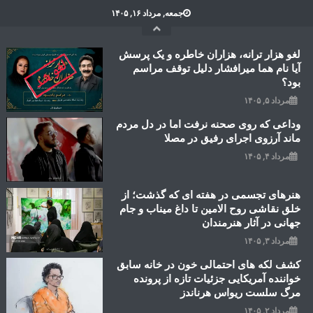
Ski
جمعه, مرداد ۱۶, ۱۴۰۵
t
conten
لغو هزار ترانه، هزاران خاطره و یک پرسش
آیا نام هما میرافشار دلیل توقف مراسم
بود؟
مرداد ۵, ۱۴۰۵
وداعی که روی صحنه نرفت اما در دل مردم
ماند آرزوی اجرای رفیق در مصلا
مرداد ۴, ۱۴۰۵
هنرهای تجسمی در هفته ای که گذشت؛ از
خلق نقاشی روح الامین تا داغ میناب و جام
جهانی در آثار هنرمندان
مرداد ۳, ۱۴۰۵
کشف لکه های احتمالی خون در خانه سابق
خواننده آمریکایی جزئیات تازه از پرونده
مرگ سلست ریواس هرناندز
مرداد ۲, ۱۴۰۵