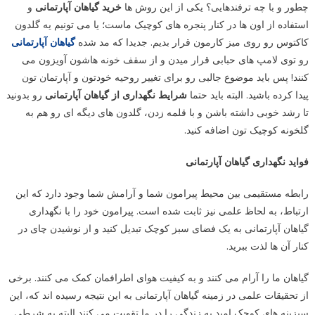
چطور و با چه ترفندهایی؟ یکی از این روش ها
خرید گیاهان آپارتمانی
و
استفاده از اون ها در کنار پنجره های کوچیک ماست؛ یا می تونیم یه گلدون
کاکتوس رو روی میز کارمون قرار بدیم. جدیدا که مد شده
گیاهان آپارتمانی
رو توی لامپ های حبابی قرار میدن و از سقف خونه هاشون آویزون می
کنند! پس باید موضوع جالبی رو برای تغییر روحیه خودتون و آپارتمان تون
پیدا کرده باشید. البته باید حتما
شرایط نگهداری از گیاهان آپارتمانی
رو بدونید
تا رشد خوبی داشته باشن و با قلمه زدن، گلدون های دیگه ای رو هم به
گلخونه کوچیک تون اضافه کنید.
فواید نگهداری گیاهان آپارتمانی
رابطه مستقیمی بین محیط پیرامون شما و آرامش شما وجود دارد که این
ارتباط، به لحاظ علمی نیز ثابت شده است. پیرامون خود را با نگهداری
گیاهان آپارتمانی به یک فضای سبز کوچک تبدیل کنید و از نوشیدن چای در
کنار آن ها لذت ببرید.
گیاهان ما را آرام می کنند و به کیفیت هوای اطرافمان کمک می کنند. برخی
از تحقیقات علمی در زمینه گیاهان آپارتمانی به این نتیجه رسیده اند که، این
سبزینه های کوچک امید به زندگی را در ما تقویت می کنند البته به شرطی