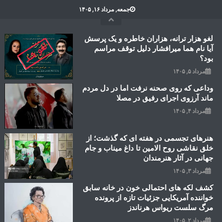
Ski
جمعه, مرداد ۱۶, ۱۴۰۵
t
conten
لغو هزار ترانه، هزاران خاطره و یک پرسش
آیا نام هما میرافشار دلیل توقف مراسم
بود؟
مرداد ۵, ۱۴۰۵
وداعی که روی صحنه نرفت اما در دل مردم
ماند آرزوی اجرای رفیق در مصلا
مرداد ۴, ۱۴۰۵
هنرهای تجسمی در هفته ای که گذشت؛ از
خلق نقاشی روح الامین تا داغ میناب و جام
جهانی در آثار هنرمندان
مرداد ۳, ۱۴۰۵
کشف لکه های احتمالی خون در خانه سابق
خواننده آمریکایی جزئیات تازه از پرونده
مرگ سلست ریواس هرناندز
مرداد ۲, ۱۴۰۵