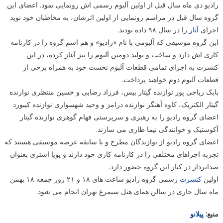
رادیو دی ماه سال قبل از اولین آلبوم رسمی اش رونمایی نمود. اعضای این
گروه سال قبل در مراسم رونمایی از اولین اثرشان، به مخاطبان خود نوید
اجرای
آثار
را در سال ۹۸ داده بودند.
این گروه موسیقی که آلبومی با نام «رادیو» و هم اسم گروه را در کارنامه
کاری اش دارد و ساخت و تولید دومین آلبوم را نیز آغاز کرده، در این
کنسرت به اجرای تمامی قطعات آلبوم نخست خود به همراه برخی از
قطعات آلبوم دوم خواهند پرداخت.
بابک ریاحی پور نوازنده گیتار بیس، فرزاد رضایی و حسین منتظری نوازنده
گیتار الکتریک، کاوه آهنگر نوازنده درامز و وحید شهسواری نوازنده کیبورد
اعضای گروه رادیو را به رهبری و سرپرستی فهام گوهری نوازنده گیتار
آکوستیک و خوانندگی نیما طاری می سازند.
اعضای گروه رادیو از نوازندگان مطرح و با سابقه عرصه موسیقی هستند که
تجربه اجراهای مختلفی را در کارنامه کاری خود دارند و پویا اشتری بعنوان
صدابردار در کنار این گروه حضور دارد.
اولین
کنسرت
رسمی گروه رادیو ساعت های ۱۸ و ۲۱ روز جمعه ۱۸ بهمن
ماه سال جاری در سالن همای هتل سیمرغ تهران انجام می شود.
منبع:
پیلانو