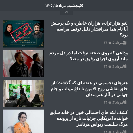
Ski
پنجشنبه, مرداد ۱۵, ۱۴۰۵
t
conten
لغو هزار ترانه، هزاران خاطره و یک پرسش
آیا نام هما میرافشار دلیل توقف مراسم
بود؟
مرداد ۵, ۱۴۰۵
وداعی که روی صحنه نرفت اما در دل مردم
ماند آرزوی اجرای رفیق در مصلا
مرداد ۴, ۱۴۰۵
هنرهای تجسمی در هفته ای که گذشت؛ از
خلق نقاشی روح الامین تا داغ میناب و جام
جهانی در آثار هنرمندان
مرداد ۳, ۱۴۰۵
کشف لکه های احتمالی خون در خانه سابق
خواننده آمریکایی جزئیات تازه از پرونده
مرگ سلست ریواس هرناندز
مرداد ۲, ۱۴۰۵