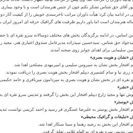
 آقای حق شناس تشکر نکنم چون از جنس هنرمندان است و با وجود بیماری که د
ی در ادامه بیان کرد: هیأت داوران مراتب ناخرسندی خویش را از کیفیت آثار د
له هنرمندان است اما باور داریم ظرفیت های گرافیک حرفه ای امروز ایران بس
ین اساس، در ادامه برگزیدگان بخش های مختلف دوسالانه سرو نقره ای با حضور 
جواد حق شناس، سیدحسین سیدزاده مدیرعامل صندوق اعتباری هنر، مجید رجبی
ن سلیمانی برای اهدای جوایز روی صحنه آمدند.
 «نشان و هویت بصری»
لم افتخار بخش نشان به سیروس سلیمی و امیرمهدی مصلحی اهدا شد.
 زری نیا و سام کشمیری دیپلم افتخار بخش هویت بصری را دریافت نمودند.
 نقره ای در بخش نشان و هویت بصری به میردامون میرباقری و حامد حکیمی 
 «نشر»
وش تنها و مجید زارع دیپلم افتخار این بخش را گرفتند و تندیس سرو نقره ای ب
 «پوستر»
م افتخار بخش پوستر به علیرضا عسگری فر رسید و احمد کریمی توانست تندیس
 «تبلیغات و گرافیک محیطی»
م افتخار این بخش به رشید رهنما و سینا سنکار اهدا شد.
ین تندیس سرو نقره ای به الهام غلامی تعلق گرفت.