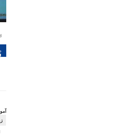
d
را
نو
آموز