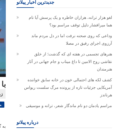
جدیدترین اخبار پیلانو
لغو هزار ترانه، هزاران خاطره و یک پرسش آیا نام
هما میرافشار دلیل توقف مراسم بود؟
وداعی که روی صحنه نرفت اما در دل مردم ماند
آرزوی اجرای رفیق در مصلا
هنرهای تجسمی در هفته ای که گذشت؛ از خلق
نقاشی روح الامین تا داغ میناب و جام جهانی در آثار
هنرمندان
کشف لکه های احتمالی خون در خانه سابق خواننده
با
آمریکایی جزئیات تازه از پرونده مرگ سلست ریواس
هرناندز
م
مراسم یادمان دو نام ماندگار شعر، ترانه و موسیقی
درباره پیلانو
به گ