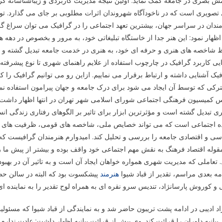
ش بصری در جامعه کمک نماید. اولین نتیجه مدیریت کاربردی و زیباشناسانه گ
تصویری است که در ناخودآگاه شهروندان اثرات مطلوبی بر جای می گذارد. توجه ب
ندان در سراسر جهان، بیشترین تعهد اجتماعی را در گرافیک می توان سراغ گ
ظهار نمود: این هنر جدا از خاستگاه تبلیغاتی خود، به مرور و بخصوص در دهه ه
 شاخصه های هنری و حرفه ای خود، به هنری در خدمت جامعه تبدیل گشته و ن
ایی کاربرد گرافیک در چارچوب استفاده از علایم راهنمای شهری تا نوع پیشرفته 
یک آشنایی داشته و ارتباط برقرار می نماییم. ازاین رو می توانیم گرافیک را
کی که توسط آن ایجاد می شود برای درک جامعه و جهان پیرامون استفاده نما
 کمیسیون فرهنگی اجتماعی شورای اسلامی شهر تهران در انتها اظهار داشت:
 تبدیل گشته است و مؤثرترین ابزار برای تاثیر بر الگوهای رفتاری زندگی ا
ده اجتماعی است که می تواند خصایص ملی، شاخصه های قومی، ظرفیت های فره
ی و اقتصادی جامعه را بررسی و تحلیل کند. امیدوارم هنرمندان گرافیست که بعض
قوله اقتصاد فرهنگ به نقش مهم اجتماعی خود واقف بوده و بیشتر از پیش ما 
. تعاملی که مدیریت شهری همواره خواهان ایجاد آن است و به تاثیر آن در بهبود
مه بعدی مراسم، تقدیر از قباد شیوا
هنرمند
پیشکسوت بود که البته در سالن حض
 و کوروش پارسانژاد، تندیس سرو نقره ای به همراه لوح تقدیر را به نماینده ای
د ادیبی در ادامه پشت تریبون حاضر شد و به نمایندگی از قباد شیوا که مسئو
بیانیه داوران را قرائت کند. وی پیش از قرائت بیانیه اظهار داشت: عادت ندارم