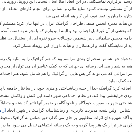
سید. برگزاری نمایشگاهی در این ابعاد اصلاً آسان نیست، این روزها، روزها
ز آن مستثنی نیست. کمبود منابع مالی و انسانی برای انجام کارهای مختلف 
ان، حامیان و اعضا نبود، این کار هم انجام نمی شد.
 هیأت مدیره انجمن صنفی طراحان گرافیک ایران در انتها بیان کرد: مطمئنم 
که بخشی از آن غیرقابل اجتناب بود و البته امیدوارم که با تجربه به دست آمده 
دامه محسن سلیمانی دبیر ششمین دوسالانه سرو نقره ای، از استقبال بی نظیر ه
ید از نمایشگاه گفت و از همکاران و هیأت داوران این رویداد تشکر کرد.
جواد حق شناس سخنران بعدی مراسم بود که هنر گرافیک را به مثابه یک رسانه 
یم به شمار می آید، رسانه ای جهانی که به کمک عناصر آن می توان از محدودیت
نر انتزاعی که می تواند گرایش هایی از گرافیک را هم شامل شود، هنر اجتم
ه کمک نماید.
ضافه کرد: گرافیک جدا از جنبه زیباشناختی و هنری خود، در ساختار جامعه با پر
ردی فرابخشی پیدا کند. در نظام اجتماعی شهر دامنه این کنش و واکنش مشخص 
شناختی شهر به صورت خودآگاه و ناخودآگاه بر ضمیر آنها تاثیر گذاشته و متقابلاً
ناس: اولین نتیجه مدیریت کاربردی و زیباشناسانه گرافیک در شهر، ایجاد
آرا
دآگاه شهروندان اثرات مطلوبی بر جای می گذاردحق شناس به گرافیک محیطی 
ردی فراتر از یک هنر پیدا کرده و به یک رسانه اجتماعی تبدیل می شود. ما در