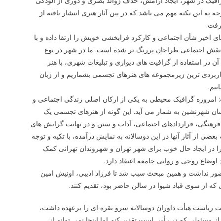
رافیک در شهر، ایجاد آرامش، حذف زوائد بصری و دوری از آلودگی
ه این نکته مهم می باشد که در بین آثار هنری انتشار یافته از
رفت.
ای اخیر شأن اجتماعی و کارکرد فرابخشی خویش را ارتقا داده و با
قش اجتماعی طراحان پررنگ تر شده است. ما در شهر در نوع
آن در استفاده از گرافیت های دیواری و تبلیغات شهری، با هنر
 کاربردی ترین زیرمجموعه های هنرهای تجسمی بشماریم و از زبان
ییم.
 امروزه گرافیک محیطی به یکی از ارکان اصلی زندگی اجتماعی و
نسان شهرنشین به شمار می آید. این گونه از هنرهای تجسمی یک
نگی، قراردادهای اجتماعی، آداب و سنن و در نهایت گرایش های
ی از آثار آنها در این دوسالانه به نمایش درآمده، با تکیه و توجه
را در ایجاد حال خوب برای شهر تهران و شهروندان تهرانی کمک
 اوضاع روحی و روانی جامعه اعتقاد دارد.
ور نداشت و همین مبحث سبب شد تا فرزاد ادیبی، اونیش امین
 که از سوی قباد شیوا در سالن حاضر بود، تقدیم کنند.
لیت ریاست هیأت داوران دوسالانه سرو نقره ای را برعهده داشت،
 از مسئولی که در رأس است تقدیر کنم اما اینجا نمی توانم از