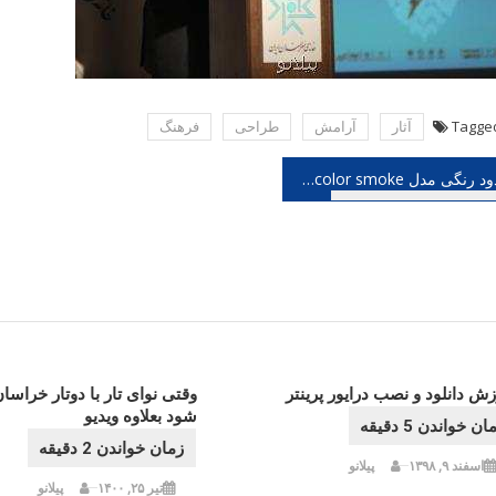
Tagge
آثار
آرامش
طراحی
فرهنگ
هبری
دود رنگی مدل color smoke نورافشانان
شته
ش دانلود و نصب درایور پرینتر
وقتی نوای تار با دوتار خراسا
شود بعلاوه ویدیو
اسفند ۹, ۱۳۹۸
پیلانو
تیر ۲۵, ۱۴۰۰
پیلانو