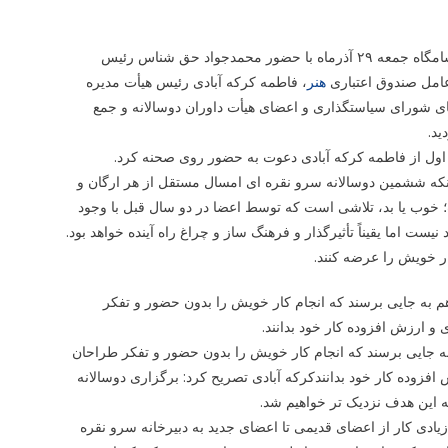
به گزارش پیلانو به نقل از مهر، مراسم اختتامیه ششمین دوسالانه سرو نقره ای شامگاه جمعه ۲۹ آذرماه با حضور محمدجواد حق شناس رئیس
امل صندوق اعتباری
هنر
، فاطمه کرکه آبادی رئیس هیأت مدیره
ی شورای سیاستگذاری و اعضای هیأت داوران دوسالانه و جمع
ید.
 اول از فاطمه کرکه آبادی دعوت به حضور روی صحنه کرد.
نکه ششمین دوسالانه سرو نقره ای امسال مستقل از هر ارگان و
 خوب یا بد، تلاشی است که توسط اعضا در دو سال قبل با وجود
ت اما یقیناً تأثیرگذار و فرهنگ ساز و چراغ راه آینده خواهد بود.
ثار خویش را عرضه کنند.
هم به جایی برسند که انجام کار خویش را بدون حضور و تفکر
 ارزش افزوده کار خود بدانند.
 به جایی برسند که انجام کار خویش را بدون حضور و تفکر طراحان
زوده کار خود بدانندکرکه آبادی تصریح کرد: برگزاری دوسالانه
ه این هدف نزدیک تر خواهیم شد.
یادی کار از اعضای قدیمی تا اعضای جدید به دبیرخانه سرو نقره