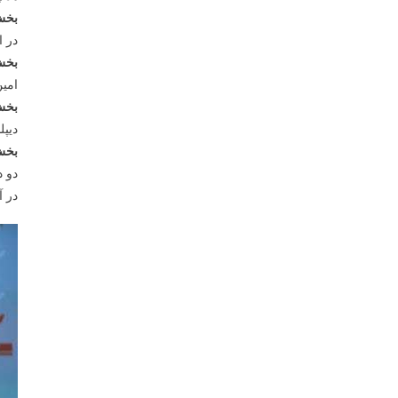
بخش
در ا
بخش
امین
بخش
دیپل
بخش 
دو د
در آ