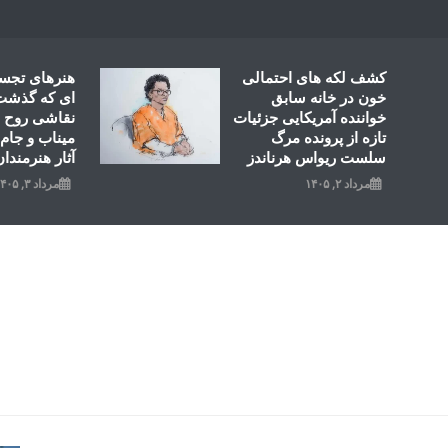
Ski
t
conten
کشف لکه های احتمالی
هنرهای تجس
خون در خانه سابق
ای که گذشت؛
خواننده آمریکایی جزئیات
نقاشی روح ال
تازه از پرونده مرگ
میناب و جام 
سلست ریواس هرناندز
آثار هنرمندان
مرداد ۲, ۱۴۰۵
مرداد ۳, ۱۴۰۵