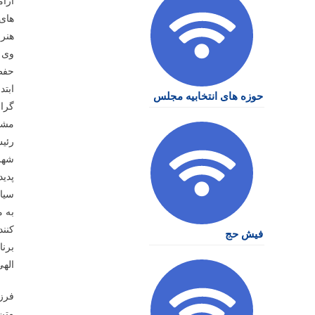
آرام
های 
هنرم
وی ا
حفظ
ابتد
حوزه های انتخابیه مجلس
گراف
مشتر
رئیس
شهری
پدی
سیاس
به م
کنند
فیش حج
برنا
الهی
فرزا
متن 