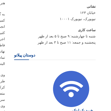
هنرم
نشانی
خیابان ۱۲۳
نیویورک، نیویورک ۱۰۰۰۱
کمی
انج
ساعت کاری
کثیر
شنبه تا چهارشنبه: ۹ صبح تا ۵ بعد از ظهر
اجرا
پنجشنبه و جمعه: ۱۱ صبح تا ۳ بعد از ظهر
فاطم
نهاد
دوستان پیلانو
تمام
البت
وی ا
طراح
کرکه
متصو
سرو 
وی ب
خرید بک لینک