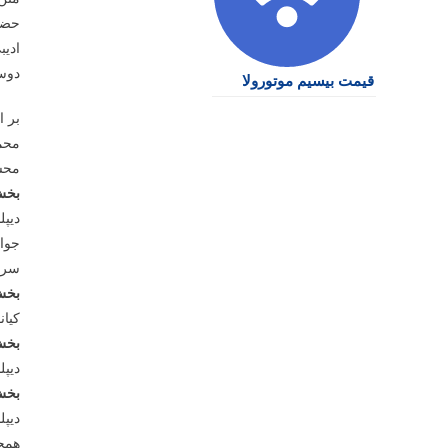
حضور
ادیب
دوسا
قیمت بیسیم موتورولا
بر ا
محمد
محس
بخش
دیپ
جواد
سرو
بخش
کیان
بخش
دیپل
بخش
دیپل
همچن