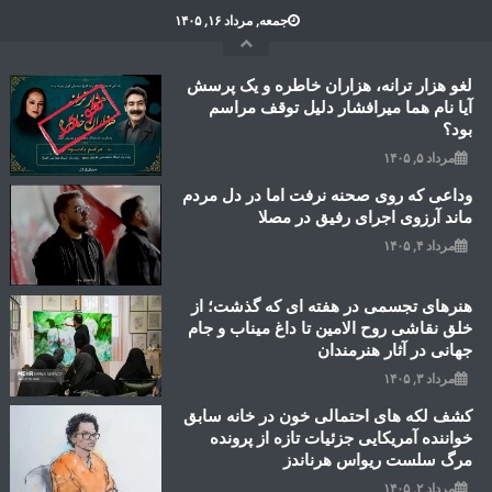
Ski
جمعه, مرداد ۱۶, ۱۴۰۵
t
conten
لغو هزار ترانه، هزاران خاطره و یک پرسش
آیا نام هما میرافشار دلیل توقف مراسم
بود؟
مرداد ۵, ۱۴۰۵
وداعی که روی صحنه نرفت اما در دل مردم
ماند آرزوی اجرای رفیق در مصلا
مرداد ۴, ۱۴۰۵
هنرهای تجسمی در هفته ای که گذشت؛ از
خلق نقاشی روح الامین تا داغ میناب و جام
جهانی در آثار هنرمندان
مرداد ۳, ۱۴۰۵
کشف لکه های احتمالی خون در خانه سابق
خواننده آمریکایی جزئیات تازه از پرونده
مرگ سلست ریواس هرناندز
مرداد ۲, ۱۴۰۵