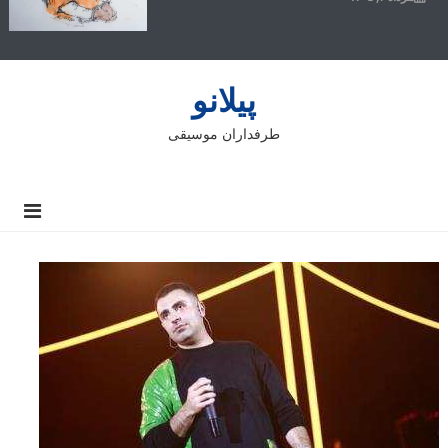
پیلانو
طرفداران موسیقی