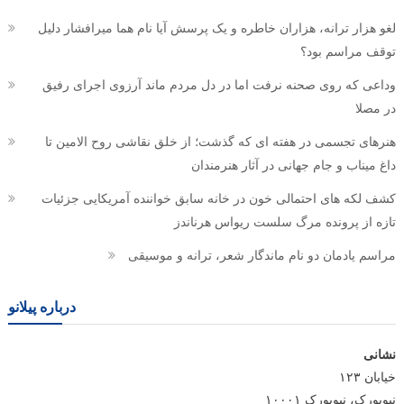
لغو هزار ترانه، هزاران خاطره و یک پرسش آیا نام هما میرافشار دلیل
توقف مراسم بود؟
وداعی که روی صحنه نرفت اما در دل مردم ماند آرزوی اجرای رفیق
در مصلا
هنرهای تجسمی در هفته ای که گذشت؛ از خلق نقاشی روح الامین تا
داغ میناب و جام جهانی در آثار هنرمندان
کشف لکه های احتمالی خون در خانه سابق خواننده آمریکایی جزئیات
تازه از پرونده مرگ سلست ریواس هرناندز
مراسم یادمان دو نام ماندگار شعر، ترانه و موسیقی
درباره پیلانو
نشانی
خیابان ۱۲۳
نیویورک، نیویورک ۱۰۰۰۱