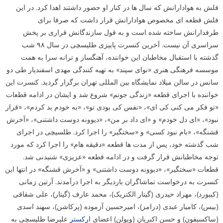
فلش به هوادارانش که سال ها در کنار او حضور داشتند اهدا کرد. در این
فلش قطعه ای مخصوص هوادارانش قرار داشت که صرفا برای
طرفدارانش ساخته شده است و به قول سازندگانش قراری بر پخش
سراسری آن نیست. آخرین کنسرت پاییزی طلیسچی در سال ۹۸ شب
گذشته با استقبال مخاطبان این خواننده، آهنگساز و ترانه سرا به همت
موسسه فرهنگی هنری «نوای سپند» به تهیه کنندگی مهدی اسفندیار طی دو
سانس در سالن میلاد نمایشگاه بین المللی تهران برگزار گردید. کنسرت این
خواننده با اجرای قطعه «زندگی جونم» شروع شد و ایشان در ادامه قطعات
«تو فکر می کنی کی ای»، «نفس کی بودی تو»، «به خودم بد کردم»، «قرار
نبود»، «ای دل خودم» و «ای داد بر من»، «دیوونه دوست داشتنی»، «آخرش
قشنگه»، «بام نبود کسی» و «سختگیر» را اجرا کرد. طلسیچی در اجرای
شب گذشته خود، پس از مدت ها قطعه «دقیقه هام» را اجرا کرد که مورد
توجه مخاطبانش قرار گرفت و در ادامه قطعه «عزیزی» شنیدنی شد.
قطعات «سختگیر»، «دیوونه دوست داشتنی» و «آخرش قشنگه» در انتها این
کنسرت به درخواست تماشاگران باردیگر به اجرا درآمدند. آرتین زمانی
(کیبورد)، مهراد حیدری (گیتار الکتریک)، محمد عارف (گیتار)، علی شقاقی
(بیس)، کامیار عبدی (درامز)، امیرحسین آزموده (پرکاشن)، سهند اسدی
(ساکسیفون) و حسن اکبریان (ویولن) اعضای
ارکستر
علیرضا طلیسچی به