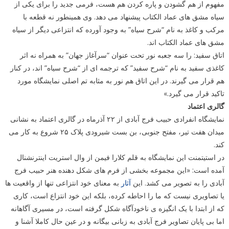
مفهوم از هم گشودن و پاره کردن هم هست، فرمی جدید را برای یکی از
سیاه مشق های عماد الکتاب پیشنهاد می دهد. وی همینطور نه قطعه با
مرکب و کاغذ به نام “شرح سیاه” به وجود آورده که انتزاعی دیگر از سیاه
مشق های عماد الکتاب اند.
اتاق سفید: را سه جعبه نور تحت عنوان “سرآغاز جهان” به همراه نه اثر
کاغذی سفید به نام “شرح سفید” که ترجمه ای از “شرح سیاه” اند، در کنار
هم قرار می گیرند. در این اتاق هم نور به مثابه تم اصلی نمایشگاه مورد
تاکید قرار می گیرد.»
گالری اعتماد
نمایشگاه انفرادی حبیب فرج آبادی از ۲۲ آذرماه در گالری اعتماد به نشانی
میدان هفت تیر، مفتح جنوبی، بن بست شیرودی پلاک ۲۵ شروع به کار می
کند.
در استیتمنت این نمایشگاه به قلم کلارا فیمن از وال استریت اینترنشنال
آمده است: «این مجموعه بخشی از فرم های شکل دهنده هنر حبیب فرج
آبادی را به تصویر می کشد. این
آثار
به معنای خود انتزاعی تنها از واقعیت ها
یا تصاویری نیست که ما را احاطه کرده، بلکه این خود انتزاع است، کاری
که از ابتدا با یک انگیزه ی ناخودآگاه شکل گرفته است، در مسیری آگاهانه
اما بی پایان تصاویر فرج آبادی به زبانی بیگانه و در عین حال کاملا آشنا و