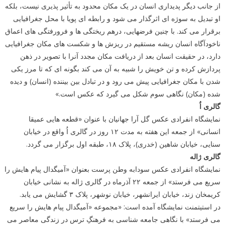
از جانب دیگر پدیداری انسان در یک مکان محدود به تأثیر پذیری نیست، بلکه
او تبدیل به سوژه ای اثرگذار می شود و رابطه ای پویا با محل جغرافیایی
برقرار می کند. با چنین فرضهایی، درهم ریختگی ها و فرورفتگی های اعماق
ناخودآگاه انسان ریشه مستقیم در ریزش ها و شکست های مکان جغرافیایی
دارد، در حقیقت انسان بعد از دریافت مکان مجدد آنرا با تصویر در ذهن
پردازش کرده و تن خویش را شبیه به آن می کند بگونه ای که تا مرز یکی
شدن با مکان جغرافیایی پیش می رود و در تبادل بین بیننده (انسان) و دیده
شده (مکان) نگاهی سوم شکل می گیرد که عکس است.»
گالری اُ
نمایشگاه انفرادی عکس گل آرا جهانیان با عنوان «قطعه هایی عمیقا
انسانی» از جمعه این هفته به مدت ۱۲ روز در گالری اُ واقع در خیابان
سنایی، خیابان شاهین (خدری)، پلاک ۱۸، طبقه اول برگزار می گردد.
گالری ژاله
نمایشگاه انفرادی عکس سودابه وطن پرست بعنوان «آمیگدال پیام هایش را
سریع می فرستد» از جمعه ۲۲ آذرماه در گالری ژاله به نشانی خیابان
کریمخان زند، خیابان ایرانشهر، خیابان نوشهر، پلاک ۳ گشایش می یابد.
در استیتمنت نمایشگاه آمده است: «مجموعه «آمیگدال پیام هایش را سریع
می فرستد» با نگاهی جامعه شناسی به فرهنگِ ترس در زندگی معاصر می