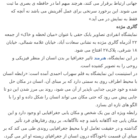
جهانی ارتباط برقرار می کنند، هرچند مبهم اما در حافظه ی بصری ما ثبت
می شوند. این برخورد سرنخی برای عمل آفرینش می باشد نه آنچه که
فقط به نمایش در می آید.»
گالری مژده
نمایشگاه انفرادی تصاویر بابک حقی با عنوان «میان لحظه و خاک» از جمعه
۲۲ آذرماه گالری مژده به نشانی سعادت آباد، خیابان علامه شمالی، خیابان
۱۸ شرقی، پلاک۲۷ افتتاح می شود.
در این نمایشگاه،
هنرمند
تاثیر جغرافیا بر بدن انسان از منظر فیزیکی و
روحی را به تصویر کشیده است.
در استیتمنت این نمایشگاه به قلم سهراب احمدی آمده است: «رابطه انسان
با محیط اطراف روی به سمتی دارد که بر مبنای آن، انسان در مکان حل
شده و خود جزیی جدایی ناپذیر از آن می شود، روند بی مرز شدن این دو تا
جایی پیش می رود که حتی مکان می تواند انسان را شکل داده و او را با
الگو های تازه ای بسازد.
رابطه ویژه ای بین یک شخص و مکان یابی جغرافیایی او وجود دارد و این
مکان یابی چه آگاهانه باشد و چه ناآگاهانه، بر روی رفتارهای فرد تأثیر
گذاشته و در حقیقت تعامل او با محیطِ جغرافیایی روندی طی می کند که بر
مبنای آن قسمت ناخودآگاه درون انسان از جغرافیای زیسته او اثر می گیرد،