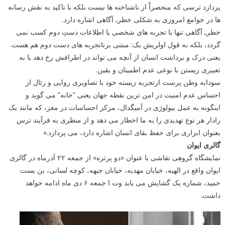
پردازد ترسی که منحصراّ از ناشناخنه ها نیست بلکه با تاکید به نقش رسانه
ها در جوامع امروزی به شکلی خطرـ آگاهی اشاره دارد.
خطرـ آگاهی تنها با تجربه های شخصی یا اطلاعات دستِ دوم کسب نمی
گردد، بلکه به قول اولریش بک: مبتنی برناتجربه های دست دوم هم هست.
یعنی درک و برداشت انسان از آنچه می تواند در اطرافش رخ دهد یا به
تعبیری زیستن با نوعی عدم اطمینان و یقین.
سودابه وطن پرست ازتجربه زیسته خود با تصاویری روایی و رئال از
احساس عدم امنیت در امن ترین نقطه جهان یعنی “خانه” می گوید و
اینگونه به عمل بیولوژی در آمیگدال، مرکز احساسات در مغز، که مانند یک
رادار هر نوع تهدیدی را به ما اخطار می دهد و از منظری به فرآیند ترس
بعنوان ابزاری برای حفظ بقای انسان اشاره دارد، می پردازد.»
گالری ایوان
نمایشگاه گروهی نقاشی با عنوان «دو پرتره» از جمعه ۲۲ آذرماه در گالری
ایوان واقع در الهیه، خیابان مهدیه، خیابان جبهه، کوچه لسانی، بن بست
حمید، شماره یک گشایش می یابد وت ا جمعه ۶ دی ماه ادامه خواهد
داشت.