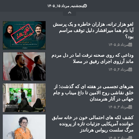
Ski
پنجشنبه, مرداد ۱۵, ۱۴۰۵
t
conten
لغو هزار ترانه، هزاران خاطره و یک پرسش
آیا نام هما میرافشار دلیل توقف مراسم
بود؟
مرداد ۵, ۱۴۰۵
وداعی که روی صحنه نرفت اما در دل مردم
ماند آرزوی اجرای رفیق در مصلا
مرداد ۴, ۱۴۰۵
هنرهای تجسمی در هفته ای که گذشت؛ از
خلق نقاشی روح الامین تا داغ میناب و جام
جهانی در آثار هنرمندان
مرداد ۳, ۱۴۰۵
کشف لکه های احتمالی خون در خانه سابق
خواننده آمریکایی جزئیات تازه از پرونده
مرگ سلست ریواس هرناندز
مرداد ۲, ۱۴۰۵