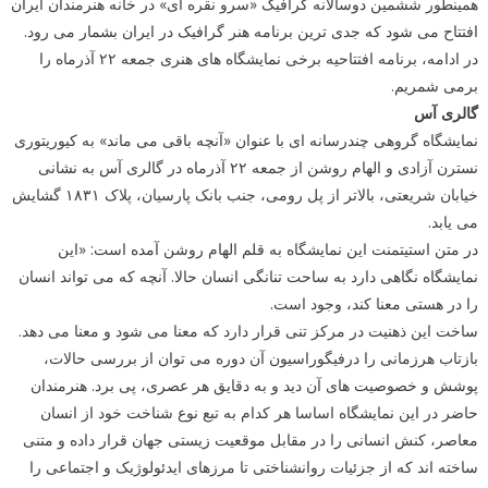
همینطور ششمین دوسالانه گرافیک «سرو نقره ای» در خانه هنرمندان ایران
افتتاح می شود که جدی ترین برنامه هنر گرافیک در ایران بشمار می رود.
در ادامه، برنامه افتتاحیه برخی نمایشگاه های هنری جمعه ۲۲ آذرماه را
برمی شمریم.
گالری آس
نمایشگاه گروهی چندرسانه ای با عنوان «آنچه باقی می ماند» به کیوریتوری
نسترن آزادی و الهام روشن از جمعه ۲۲ آذرماه در گالری آس به نشانی
خیابان شریعتی، بالاتر از پل رومی، جنب بانک پارسیان، پلاک ۱۸۳۱ گشایش
می یابد.
در متن استیتمنت این نمایشگاه به قلم الهام روشن آمده است: «این
نمایشگاه نگاهی دارد به ساحت تنانگی انسان حالا. آنچه که می تواند انسان
را در هستی معنا کند، وجود است.
ساخت این ذهنیت در مرکز تنی قرار دارد که معنا می شود و معنا می دهد.
بازتاب هرزمانی را درفیگوراسیون آن دوره می توان از بررسی حالات،
پوشش و خصوصیت های آن دید و به دقایق هر عصری، پی برد. هنرمندان
حاضر در این نمایشگاه اساسا هر کدام به تبع نوع شناخت خود از انسان
معاصر، کنش انسانی را در مقابل موقعیت زیستی جهان قرار داده و متنی
ساخته اند که از جزئیات روانشناختی تا مرزهای ایدئولوژیک و اجتماعی را