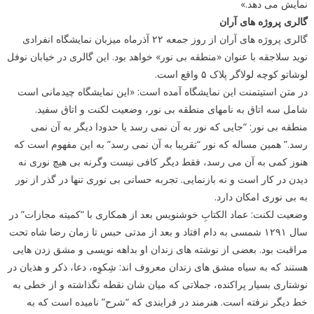
نمایش می دهد.»
گالری پروژه های آران
گالری پروژه های آران از روز جمعه ۲۲ آذرماه میزبان نمایشگاه انفرادی
نوید سلاجقه با عنوان «منطقه بی نور» خواهد بود. این گالری در خیابان نوفل
لوشاتو کوچه لولاگر پلاک ۵ واقع است.
در متن استیتمنت این نمایشگاه آمده است: «این نمایشگاه چیدمانی است
شامل سه اتاق به نامهای منطقه بی نور، وضعیت لکنت و اتاق سفید.
منطقه بی نور: “جایی که نور به آن نمی رسد یا حدودا دیگر به آن نمی
رسد.” همین مساله که نور “تقریبا به آن نمی رسد” به این مفهوم است که
هنوز کمی به آن می رسد، فقط دیگر کافی نیست وگرنه بی هیچ نوری نه
دیدن در کار است و نه بازنمایی. تجربه حسانی بی نوری تنها در گذر از نور
به بی نوری امکان دارد.
وضعیت لکنت: عماد الکتابِ خوشنویس بعد از همکاری با “کمیته مجازات” در
سال ۱۲۹۱ شمسی به دام افتاد و بعد از مدتی حبس تا زمان رضا شاه تحت
مراقبت بود. بعضی از نوشته های زندان او بداهه نویسی و مشق زدن هایی
هستند که به سیاه مشق های زندان معروف اند: شِکوِه، دعا، ذکر و هذیان در
نوشتاری بسیار پراکنده، جملاتی که میان شان نقطه نگذاشته و از خطی به
خط دیگر نرفته است. هنرمند در فرایندی که “شرح” نامیده است که به