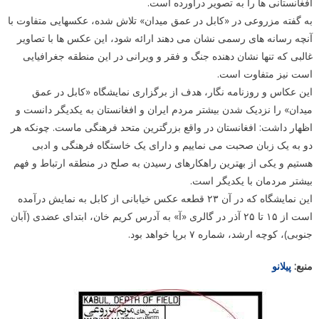
افغانستانی ها را به تصویر درآورده است.
به گفته مزروعی در «کابل در عمق میدان» تلاش شده، عکسهایی متفاوت با
آنچه رسانه های رسمی نشان می دهند ارائه شود، این عکس ها با تصاویر
غالبی که تنها نشان دهنده جنگ و فقر و ویرانی در این منطقه جغرافیایی
است نیز متفاوت است.
این عکاس و روزنامه نگار، هدف از برگزاری نمایشگاه «کابل در عمق
میدان» را نزدیک شدن بیشتر مردم ایران و افغانستان به یکدیگر دانست و
اظهار داشت: افغانستان در واقع بزرگترین متحد فرهنگی ماست. چونکه هر
دو به یک زبان صحبت می نماییم و دارای یک خاستگاه فرهنگی و ادبی
هستیم و یکی از بهترین راهکارهای رسیدن به صلح در منطقه ارتباط و فهم
بیشتر مردمان با یکدیگر است.
این نمایشگاه که در آن ۲۳ قطعه عکس خیابانی از کابل به نمایش درآمده
است از ۱۵ تا ۲۵ آذر در گالری «آ» به آدرس کریم خان، ابتدای عضدی (آبان
جنوبی)، کوچه ارشد، شماره ۷ برپا خواهد بود.
منبع:
پیلانو