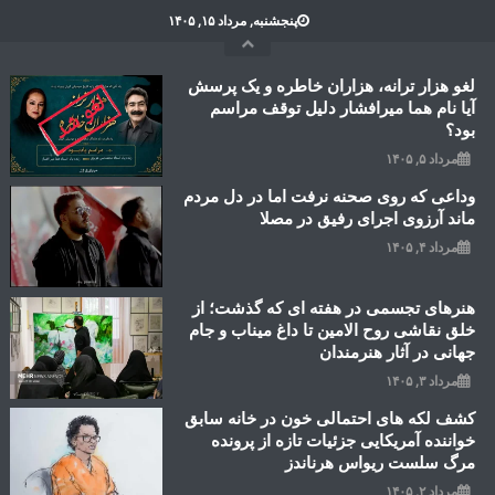
Ski
پنجشنبه, مرداد ۱۵, ۱۴۰۵
t
conten
لغو هزار ترانه، هزاران خاطره و یک پرسش
آیا نام هما میرافشار دلیل توقف مراسم
بود؟
مرداد ۵, ۱۴۰۵
وداعی که روی صحنه نرفت اما در دل مردم
ماند آرزوی اجرای رفیق در مصلا
مرداد ۴, ۱۴۰۵
هنرهای تجسمی در هفته ای که گذشت؛ از
خلق نقاشی روح الامین تا داغ میناب و جام
جهانی در آثار هنرمندان
مرداد ۳, ۱۴۰۵
کشف لکه های احتمالی خون در خانه سابق
خواننده آمریکایی جزئیات تازه از پرونده
مرگ سلست ریواس هرناندز
مرداد ۲, ۱۴۰۵