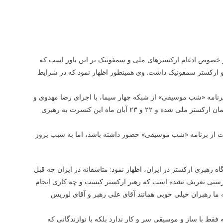
ی در خصوص ادغام ارکسترهای ملی و سمفونیک بر این باور است که
ارکستر سمفونیک داشت. وی همینطور اظهار نمود که در شرایط
ر برنامه «شب موسیقی» از شبکه چهار سیما، با اجرای رضا مهدوی و
با سوژه فراز و فرودهای ارکستر ملی ایران سخن می گفت، مدتی است رهبر میهمان ارکستر ملی شده و ۲۲ و ۲۳ آبان ماه این کنسرت به رهبری
سمت از برنامه «شب موسیقی» حضور داشته باشد، اما به سبب بروز
ه رهبری ارکستر در ایران، اظهار نمود: متاسفانه در ایران چه قبل
ه درستی تعریف نشده است که رهبر ارکستر کیست و چه کاری انجام
 ما رهبران خیلی خوبی همانند آقای علی رهبر و آقای لوریس
ط با ساز و موسیقی سر و کار ندارد بلکه با نوازندگانی که