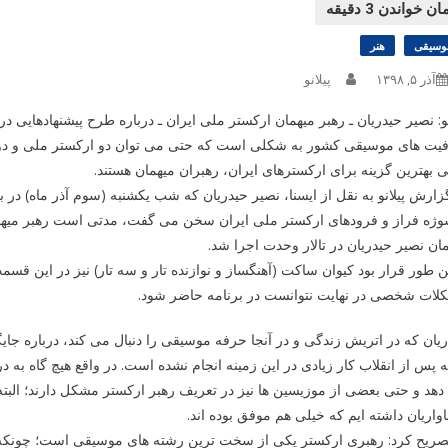
وسیقی
هنر
آذر ۵, ۱۳۹۸
پیلانو
نو: نصیر حیدریان ـ رهبر میهمان ارکستر ملی ایران ـ درباره طرح پیشنهادهای
یت های موسیقی کشور به شکلی است که حتی می توان دو ارکستر ملی و دو 
 بهترین گزینه برای ارکسترهای ایران، رهبران میهمان هستند.
زارش پیلانو به نقل از ایسنا، نصیر حیدریان که شب یکشنبه (سوم آذر ماه) د
ان نصیر حیدریان در تالار وحدت اجرا شد.
 طور قرار بود کیوان ساکت (آهنگساز و نوازنده تار و سه تار) نیز در این ق
لات شخصی در نهایت نتوانست در برنامه حاضر شود.
یان که در اتریش زندگی و در آنجا حرفه موسیقی را دنبال می کند، درباره جایگا
 پس از انقلاب کار زیادی در این زمینه انجام نشده است. در واقع هیچ گاه ب
هد و حتی بعضی از موزیسین ها نیز در تعریف رهبر ارکستر مشکل دارند؛ البته
واریان داشته ایم که خیلی هم موفق بوده اند.
صریح کرد: رهبری ارکستر یکی از سخت ترین رشته های موسیقی است؛ چونکه فق