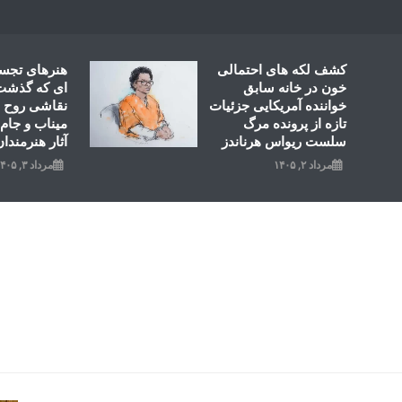
Ski
t
conten
کشف لکه های احتمالی
هنرهای تجس
خون در خانه سابق
ای که گذشت؛
خواننده آمریکایی جزئیات
نقاشی روح ال
تازه از پرونده مرگ
میناب و جام 
سلست ریواس هرناندز
آثار هنرمندان
مرداد ۲, ۱۴۰۵
مرداد ۳, ۱۴۰۵