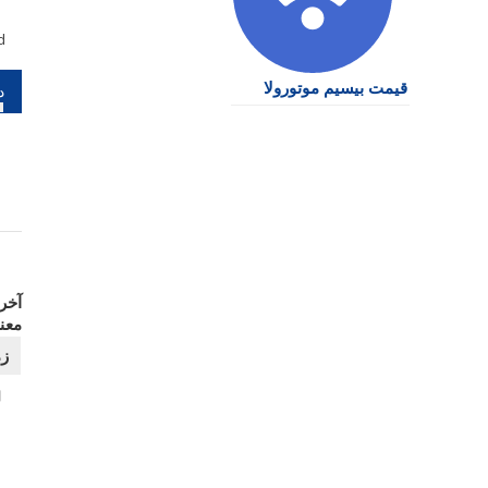
d
را
قیمت بیسیم موتورولا
نو
آخر 
معن