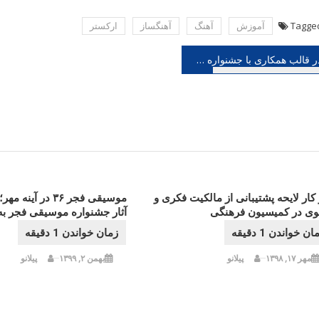
Tagge
آموزش
آهنگ
آهنگساز
اركستر
هبری
در قالب همکاری با جشنواره صبا؛ جزئیات تازه ترین کنسرت ارکستر ملی اعلام گردید
شته
کار لایحه پشتیبانی از مالکیت فکری و
موسیقی فجر ۳۶ در آ
وی در کمیسیون فرهنگی
آثار جشنواره موسیقی فجر به 
مهر ۱۷, ۱۳۹۸
پیلانو
بهمن ۲, ۱۳۹۹
پیلانو