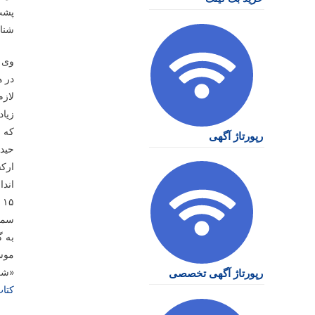
پشت 
شناش
وی ه
در ه
لازم
زیاد
که ع
رپورتاژ آگهی
حیدر
ارکس
اندا
۱۵ تا ۲۰ سال تشکیل دهیم که فقط برای نوازندگی
سمفو
به گ
موسیقی،
«شب 
رپورتاژ آگهی تخصصی
کتا