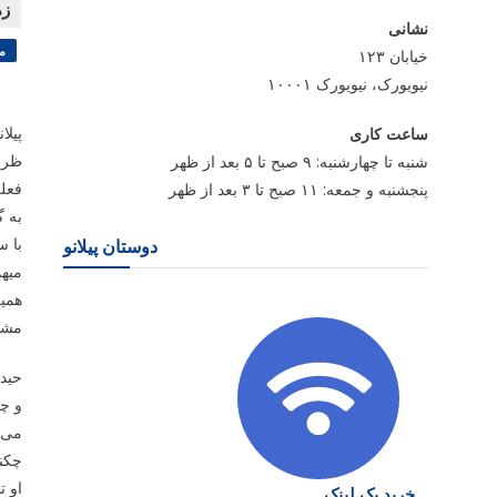
نشانی
م
خیابان ۱۲۳
نیویورک، نیویورک ۱۰۰۰۱
پیلا
ساعت کاری
ظرف
شنبه تا چهارشنبه: ۹ صبح تا ۵ بعد از ظهر
فعلی
پنجشنبه و جمعه: ۱۱ صبح تا ۳ بعد از ظهر
به گ
دوستان پیلانو
میهم
همین
مشک
حیدر
و چه
می د
چکنا
او ت
خرید بک لینک