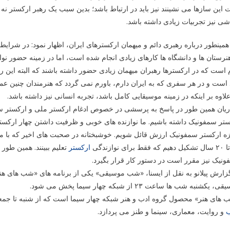
این سازها می نشینند نیز باید در ارتباط باشد؛ بدین سبب یک رهبر ارکستر نه
ی نیز تجربیات زیادی داشته باشد.
مینطور درباره رهبری دائم و میهمان ارکسترهای ایران، اظهار نمود: در شرایط 
نرستان ها و دانشگاه ها کارهای زیادی انجام شده است، اما در زمینه حضور نوا
 است که در ارکسترها رهبران میهمان زیادی حضور داشته باشند که البته این رهبر
 است و در هر سفری که به ایران دارم، باورم نمی گردد که هنرمندان چنین عملکر
لاوه بر اینکه در زمینه موسیقایی کامل باشد، تجربه انسانی نیز داشته باشد.
یان همین طور در پاسخ به پرسشی در خصوص ادغام ارکستر ملی و ارکستر سمفو
تر سمفونیک داشته باشیم. ما نوازنده های خوبی و ظرفیت داشتن چهار ارکستر 
زه ارکستر سمفونیک ارزش قائل شویم. خوشبختانه در صحبت های اخیر که با مد
ارکستر
تعلیم ببینند. همین طور
نیک نیز مقرر است در دستور کار قرار بگیرد.
زارش پیلانو به نقل از ایسنا، «شب موسیقی» یکی از برنامه های «شب های هنر
 یکشنبه شب ها ساعت ۲۳ از شبکه چهار سیما پخش می شود.
های هنر» محصول گروه ادب و هنر شبکه چهار سیما است که از شنبه تا جمعه
ب
و روایت، معماری، سینما و طنز می پردازد.