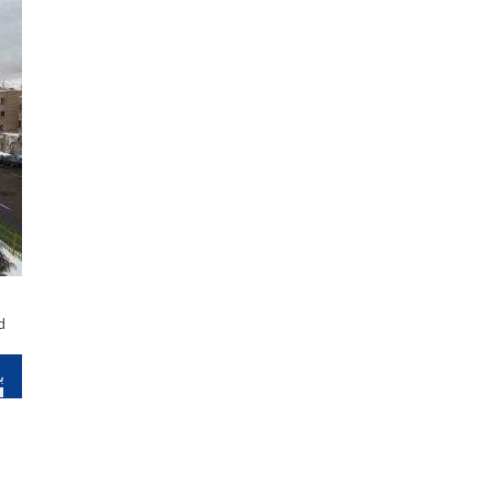
d
را
نو