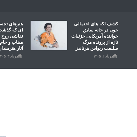
Ski
t
conten
کشف لکه های احتمالی
هنرهای تجس
خون در خانه سابق
ای که گذشت؛
خواننده آمریکایی جزئیات
نقاشی روح ال
تازه از پرونده مرگ
میناب و جام 
سلست ریواس هرناندز
آثار هنرمندان
مرداد ۲, ۱۴۰۵
مرداد ۳, ۱۴۰۵