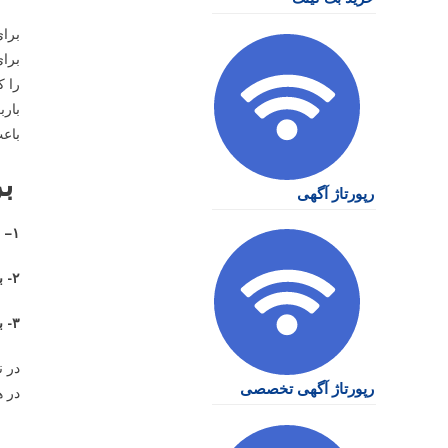
برای
برای
را ک
بارب
باعت
برای
رپورتاژ آگهی
–
۱
۲-
ب
۳-
ب
در ن
رپورتاژ آگهی تخصصی
در ه