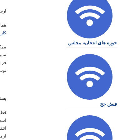
ارس
هما
کار 
حوزه های انتخابیه مجلس
ممکن
سپرد
فرای
توسط
بسته
فیش حج
قطعا
است 
انت
ارمغ