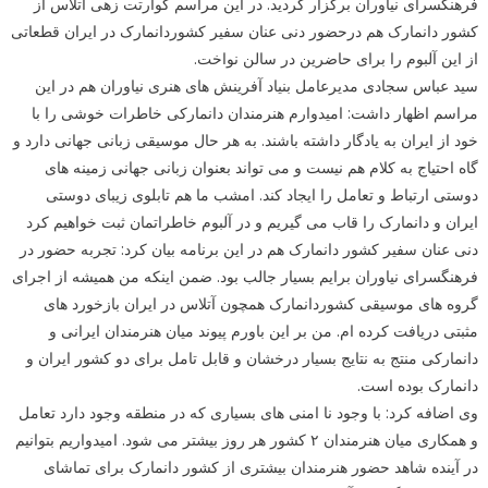
فرهنگسرای نیاوران برگزار گردید. در این مراسم کوارتت زهی آتلاس از
کشور دانمارک هم درحضور دنی عنان سفیر کشوردانمارک در ایران قطعاتی
از این آلبوم را برای حاضرین در سالن نواخت.
سید عباس سجادی مدیرعامل بنیاد آفرینش های هنری نیاوران هم در این
مراسم اظهار داشت: امیدوارم هنرمندان دانمارکی خاطرات خوشی را با
خود از ایران به یادگار داشته باشند. به هر حال موسیقی زبانی جهانی دارد و
گاه احتیاج به کلام هم نیست و می تواند بعنوان زبانی جهانی زمینه های
دوستی ارتباط و تعامل را ایجاد کند. امشب ما هم تابلوی زیبای دوستی
ایران و دانمارک را قاب می گیریم و در آلبوم خاطراتمان ثبت خواهیم کرد
دنی عنان سفیر کشور دانمارک هم در این برنامه بیان کرد: تجربه حضور در
فرهنگسرای نیاوران برایم بسیار جالب بود. ضمن اینکه من همیشه از اجرای
گروه های موسیقی کشوردانمارک همچون آتلاس در ایران بازخورد های
مثبتی دریافت کرده ام. من بر این باورم پیوند میان هنرمندان ایرانی و
دانمارکی منتج به نتایج بسیار درخشان و قابل تامل برای دو کشور ایران و
دانمارک بوده است.
وی اضافه کرد: با وجود نا امنی های بسیاری که در منطقه وجود دارد تعامل
و همکاری میان هنرمندان ۲ کشور هر روز بیشتر می شود. امیدواریم بتوانیم
در آینده شاهد حضور هنرمندان بیشتری از کشور دانمارک برای تماشای