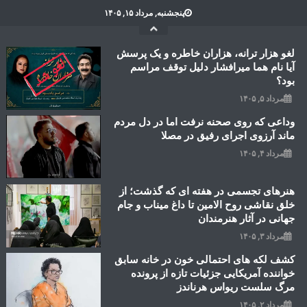
Ski
پنجشنبه, مرداد ۱۵, ۱۴۰۵
t
conten
لغو هزار ترانه، هزاران خاطره و یک پرسش
آیا نام هما میرافشار دلیل توقف مراسم
بود؟
مرداد ۵, ۱۴۰۵
وداعی که روی صحنه نرفت اما در دل مردم
ماند آرزوی اجرای رفیق در مصلا
مرداد ۴, ۱۴۰۵
هنرهای تجسمی در هفته ای که گذشت؛ از
خلق نقاشی روح الامین تا داغ میناب و جام
جهانی در آثار هنرمندان
مرداد ۳, ۱۴۰۵
کشف لکه های احتمالی خون در خانه سابق
خواننده آمریکایی جزئیات تازه از پرونده
مرگ سلست ریواس هرناندز
مرداد ۲, ۱۴۰۵