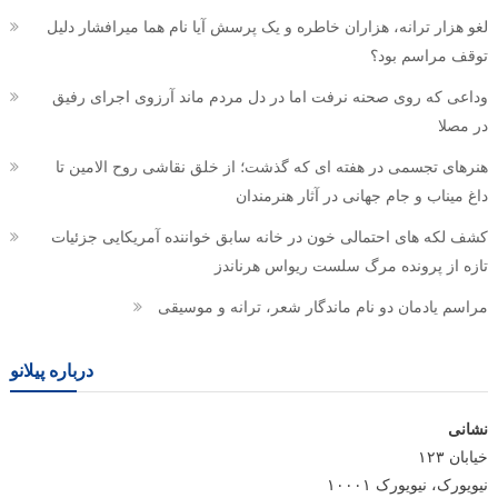
لغو هزار ترانه، هزاران خاطره و یک پرسش آیا نام هما میرافشار دلیل
توقف مراسم بود؟
وداعی که روی صحنه نرفت اما در دل مردم ماند آرزوی اجرای رفیق
در مصلا
هنرهای تجسمی در هفته ای که گذشت؛ از خلق نقاشی روح الامین تا
داغ میناب و جام جهانی در آثار هنرمندان
کشف لکه های احتمالی خون در خانه سابق خواننده آمریکایی جزئیات
تازه از پرونده مرگ سلست ریواس هرناندز
مراسم یادمان دو نام ماندگار شعر، ترانه و موسیقی
درباره پیلانو
نشانی
خیابان ۱۲۳
نیویورک، نیویورک ۱۰۰۰۱