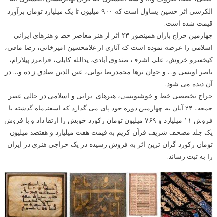
الکرسی اثر حسین یساول است که ۹۰۰ میلیون تا یک میلیارد تومان برآورد
قیمت شده است.
چهارمین حراج باران همینطور ۲۳ اثر از هنر معاصر خط و هنرهای ایرانی
اسلامی را عرضه نموده است که آثاری از غلامحسین امیرخانی، رضا مافی،
کیخسرو خروش، علی اشرف صندوق آبادی، یدالله کابلی، فرامرز پیلارام،
ناصر اویسی و… و جوان ترها محمدرضا توابی، عین الدین صادق زاده و… در
آن دیده می شود.
حراج تخصصی خط و خوشنویسی، هنرهای ایرانی و اسلامی در حالی عصر
جمعه، ۲۴ آبان به چهارمین دوره خود پای می گذارد که اسفندماه گذشته با
فروش ۱۱ میلیارد و ۷۶۹ میلیون تومان رکورد خویش را ارتقا داد و با فروش
یک جلد مصحف شریف قرآن کریم به قیمت هفت میلیارد و هفتصد میلیون
تومان رکورد گران ترین اثر به فروش رسیده در یک حراجی هنری در ایران
را به ثبت رساند.