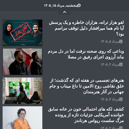
Ski
پنجشنبه, مرداد ۱۵, ۱۴۰۵
t
conten
لغو هزار ترانه، هزاران خاطره و یک پرسش
آیا نام هما میرافشار دلیل توقف مراسم
بود؟
مرداد ۵, ۱۴۰۵
وداعی که روی صحنه نرفت اما در دل مردم
ماند آرزوی اجرای رفیق در مصلا
مرداد ۴, ۱۴۰۵
هنرهای تجسمی در هفته ای که گذشت؛ از
خلق نقاشی روح الامین تا داغ میناب و جام
جهانی در آثار هنرمندان
مرداد ۳, ۱۴۰۵
کشف لکه های احتمالی خون در خانه سابق
خواننده آمریکایی جزئیات تازه از پرونده
مرگ سلست ریواس هرناندز
مرداد ۲, ۱۴۰۵