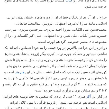
کتاب دعای دوره قاجار و
کتاب
منشأت دوره افشاریه که باقیمت های متنوع
عرضه می شود.
حراج باران آثاری از نخبگان خط ایران از دوره های درخشان تمدن ایرانی
اسلامی مانند میرزا غلامرضا اصفهانی، درویش عبدالمجید طالقانی،
محمدحسین عماد الکتاب، میرزا احمد نیریزی، میرحسین تبریزی، میر سید
حسین، صدر الکتاب، علی شیر، واله اصفهانی، علی اکبر گلستانه و… را از
مجموعه های معتبر خصوصی گرد هم آورده است.
دو اثر در این حراجی بالاترین برآورد قیمت را به خود اختصاص داده اند: یک
نقاشی مینیاتور و خط که چهره نواب اکبری بیگم (زوجه پادشاه هندوستان)
را منقش کرده و توسط هنرمند هندی در دوره زندیه خلق شده پنج تا شش
میلیارد تومان تخمین زده شده است و اثر خوشنویسی منشور حقوق بشر
کوروش اثر حسین نیک طلب که حاصل هشت سال کار این
هنرمند
است و
با خوشنویسی و هنر فیروزه کوبی روی عقیق تابلویی ۶۵ کیلویی خلق شده
که هشت کیلو و ۳۰۰ گرم فیروزه و ۱۸ و نیم کیلو عقیق در آن به کار رفته و
۲ تا ۲ و نیم میلیارد تومان برآورد قیمت خورده است.
در کنار این
آثار
هنری ۱۱ شی کاربردی که منقش به خط نوشته های ایرانی
اسلامی است هم عرضه می شود از بازوبند قرآنی تا مهر، کلاه، ادوات
جنگی، عصا، ظروف و… و سه انگشتری که گران بهاترینشان انگشتری آیه