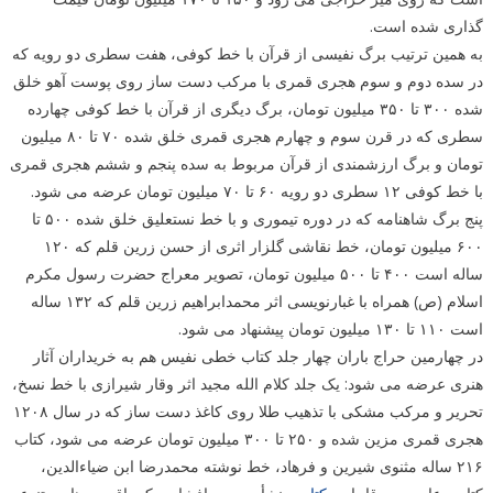
گذاری شده است.
به همین ترتیب برگ نفیسی از قرآن با خط کوفی، هفت سطری دو رویه که
در سده دوم و سوم هجری قمری با مرکب دست ساز روی پوست آهو خلق
شده ۳۰۰ تا ۳۵۰ میلیون تومان، برگ دیگری از قرآن با خط کوفی چهارده
سطری که در قرن سوم و چهارم هجری قمری خلق شده ۷۰ تا ۸۰ میلیون
تومان و برگ ارزشمندی از قرآن مربوط به سده پنجم و ششم هجری قمری
با خط کوفی ۱۲ سطری دو رویه ۶۰ تا ۷۰ میلیون تومان عرضه می شود.
پنج برگ شاهنامه که در دوره تیموری و با خط نستعلیق خلق شده ۵۰۰ تا
۶۰۰ میلیون تومان، خط نقاشی گلزار اثری از حسن زرین قلم که ۱۲۰
ساله است ۴۰۰ تا ۵۰۰ میلیون تومان، تصویر معراج حضرت رسول مکرم
اسلام (ص) همراه با غبارنویسی اثر محمدابراهیم زرین قلم که ۱۳۲ ساله
است ۱۱۰ تا ۱۳۰ میلیون تومان پیشنهاد می شود.
در چهارمین حراج باران چهار جلد کتاب خطی نفیس هم به خریداران آثار
هنری عرضه می شود: یک جلد کلام الله مجید اثر وقار شیرازی با خط نسخ،
تحریر و مرکب مشکی با تذهیب طلا روی کاغذ دست ساز که در سال ۱۲۰۸
هجری قمری مزین شده و ۲۵۰ تا ۳۰۰ میلیون تومان عرضه می شود، کتاب
۲۱۶ ساله مثنوی شیرین و فرهاد، خط نوشته محمدرضا ابن ضیاءالدین،