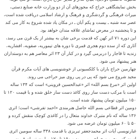
بخش نمایشگاهی حراج که مجوزهای آن از دو وزارت خانه صنایع دستی،
میراث فرهنگی و گردشگری و فرهنگ و ارشاد اسلامی دریافت شده است،
عصر سه شنبه ـ بیست و یکم آبان ـ در مکان یاد شده شروع به کار می کند
و تا پنجشنبه در معرض تماشای علاقه مندان خواهد بود.
این دوره ۷۱ اثر کهن که قدمت برخی شان به بیشتر از یک قرن می رسد،
آثاری که از سده دوم هجری قمری تا دوره های تیموریه، صفویه، افشاریه،
زندیه تا قاجار را دربرمی گیرد و در کنار آن ۲۳ اثر معاصر هم به دوستداران
هنر پیشنهاد می شود.
چهارمین حراج باران با کلکسیونی از خوشنویسی های آیات مکرم قرآن
مجید شروع می شود که پی در پی روی میز حراجی می روند.
اولین اثر «مرغ بسم الله» اثر «عبدالحسین قزوینی» است که ۱۳۴ ساله
است با مرکب دست ساز روی کاغذ دست ساز خلق شده و با قیمت ۱۲۰ تا
۱۵۰ میلیون تومان پیشنهاد شده است.
دومین اثر قطاعی بسم الله حاصل هنرمندی «احمد تفرشی» است؛ اثری
۱۳۶ ساله که نام متبرک خداوند متعال را در کاغذی کوچک منقش کرده و
۵۰ تا ۶۰ میلیون تومان عرضه می شود.
غبارنویسی آیات اثر محمدجعفر تبریزی با قدمت ۳۳۸ ساله سومین اثری
است که روی میز حراجی می رود و ۱۵۰ تا ۱۷۰ میلیون تومان قیمت