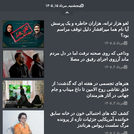
Ski
پنجشنبه, مرداد ۱۵, ۱۴۰۵
t
conten
لغو هزار ترانه، هزاران خاطره و یک پرسش
آیا نام هما میرافشار دلیل توقف مراسم
بود؟
مرداد ۵, ۱۴۰۵
وداعی که روی صحنه نرفت اما در دل مردم
ماند آرزوی اجرای رفیق در مصلا
مرداد ۴, ۱۴۰۵
هنرهای تجسمی در هفته ای که گذشت؛ از
خلق نقاشی روح الامین تا داغ میناب و جام
جهانی در آثار هنرمندان
مرداد ۳, ۱۴۰۵
کشف لکه های احتمالی خون در خانه سابق
خواننده آمریکایی جزئیات تازه از پرونده
مرگ سلست ریواس هرناندز
مرداد ۲, ۱۴۰۵