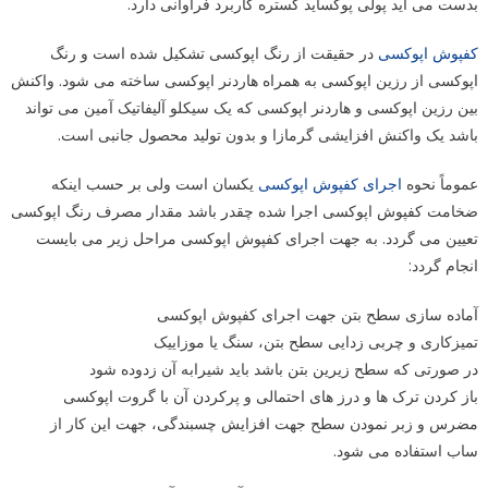
بدست می آید پولی پوکساید گستره کاربرد فراوانی دارد.
کفپوش اپوکسی
در حقیقت از رنگ اپوکسی تشکیل شده است و رنگ
اپوکسی از رزین اپوکسی به همراه هاردنر اپوکسی ساخته می شود. واکنش
بین رزین اپوکسی و هاردنر اپوکسی که یک سیکلو آلیفاتیک آمین می تواند
باشد یک واکنش افزایشی گرمازا و بدون تولید محصول جانبی است.
عموماً نحوه
اجرای کفپوش اپوکسی
یکسان است ولی بر حسب اینکه
ضخامت کفپوش اپوکسی اجرا شده چقدر باشد مقدار مصرف رنگ اپوکسی
تعیین می گردد. به جهت اجرای کفپوش اپوکسی مراحل زیر می بایست
انجام گردد:
آماده سازی سطح بتن جهت اجرای کفپوش اپوکسی
تمیزکاری و چربی زدایی سطح بتن، سنگ یا موزاییک
در صورتی که سطح زیرین بتن باشد باید شیرابه آن زدوده شود
باز کردن ترک ها و درز های احتمالی و پرکردن آن با گروت اپوکسی
مضرس و زبر نمودن سطح جهت افزایش چسبندگی، جهت این کار از
ساب استفاده می شود.