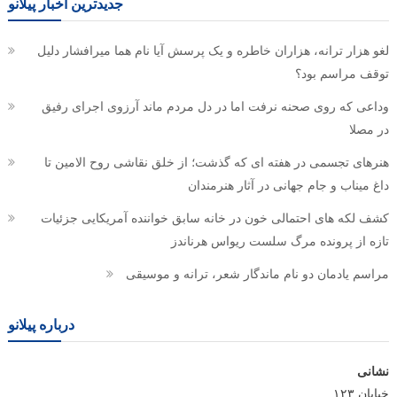
جدیدترین اخبار پیلانو
لغو هزار ترانه، هزاران خاطره و یک پرسش آیا نام هما میرافشار دلیل
توقف مراسم بود؟
وداعی که روی صحنه نرفت اما در دل مردم ماند آرزوی اجرای رفیق
در مصلا
هنرهای تجسمی در هفته ای که گذشت؛ از خلق نقاشی روح الامین تا
داغ میناب و جام جهانی در آثار هنرمندان
کشف لکه های احتمالی خون در خانه سابق خواننده آمریکایی جزئیات
تازه از پرونده مرگ سلست ریواس هرناندز
مراسم یادمان دو نام ماندگار شعر، ترانه و موسیقی
درباره پیلانو
نشانی
خیابان ۱۲۳