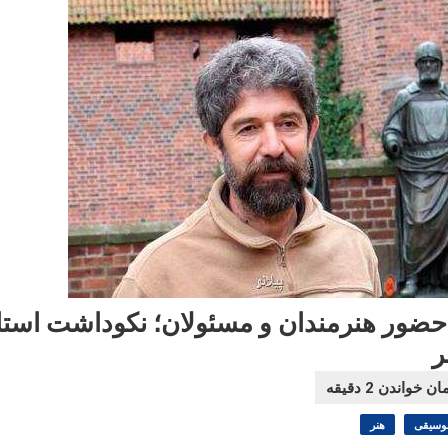
 حضور هنرمندان و مسئولان؛ نکوداشت استا
ر
وسیقی
هنر