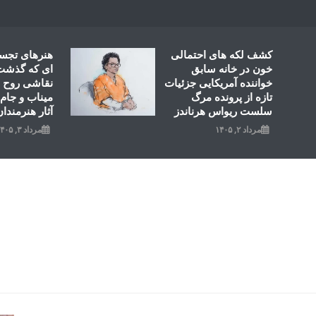
Ski
t
conten
کشف لکه های احتمالی
هنرهای تجس
خون در خانه سابق
ای که گذشت؛
خواننده آمریکایی جزئیات
نقاشی روح ال
تازه از پرونده مرگ
میناب و جام 
سلست ریواس هرناندز
آثار هنرمندان
مرداد ۲, ۱۴۰۵
مرداد ۳, ۱۴۰۵