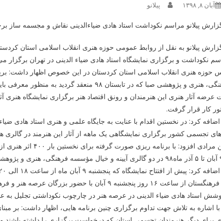
آبان ۸, ۱۳۹۸
پیلانو
زارش پیلانو مراسم نکوداشت استاد هادی ضیاءالدینی نقاش و مجسمه ساز برج
زارش پیلانو به نقل از روابط عمومی حوزه هنری انقلاب اسلامی استان کردست
م نکوداشت و برگزاری نمایشگاه استاد هادی ضیاء الدینی در تهران برگزار می
 حوزه هنری انقلاب اسلامی استان کردستان در این خصوص اظهار داشت: برپا
فرهنگی، هنری و پژوهشی صبا که در تابستان ۹۸ م
عرضه آثار هنری این هنرمندان و رونق اقتصاد هنر برگزاری نمایشگاه هنری آث
ر کار قرار گرفت.
ضافه کرد: در نخستین اقدام با عنایت به جایگاه علمی و هنری استاد هادی ضیاء
ای تجسمی کشور برگزاری نمایشگاهی یک ماهه از آثار این هنرمند در گالری 
مرادی افزود: با برنامه ریزی صورت گرفته برای نخستین بار ۴۰۰ اثر هنری از این
این فرهنگستان از ساعت ۱۶ روز پنجشنبه ۹ آبان با 
شش استاد هادی ضیاء الدینی در عرصه هنر در چارچوب نکوداشتی تجلیل به عم
ا اشاره به تلاش جهت تداوم برگزاری چنین برنامه هایی، اظهار داشت: بر مبن
 برای دیگر هنرمندان تجسمی استان که درخواست برگزاری را داشته باشند وجو