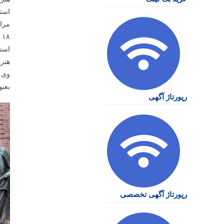
استا
۱۸ به جز ایام تعطیل
هنر
وی ه
بعنو
رپورتاژ آگهی
رپورتاژ آگهی تخصصی