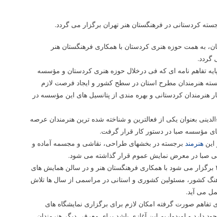
سته کردستانی در فرهنگستان هنر تهران برگزار می گردد.
ان، به همت حوزه هنری کردستان با همکاری فرهنگستان هنر
 گردد.
یه تفاهم نامه ای که فی درخلال حوزه هنری کردستان و مؤسسه
نعقد گردید به منظور معرفی بایسته هنرمندان مطرح استان در سطح کشور و ایجاد فرصت لازم
ار هنرمندان کردستانی و بهره مندی از پتانسیل های این مؤسسه در
الدینی بعنوان یکی از فعالترین و شناخته شده ترین هنرمندان عرصه
های مؤسسه صبا در دستور کار قرار گرفت.
هنرمند
برجسته در بخشهای طراحی، نقاشی و مجسمه آماده و
وی اضافه کرد: پیش از افتتاح نمایشگاه که پنجشنبه ۹ آبان ماه از ساعت ۱۸ الی ۲۰ برگزار می شود با همکاری فرهنگستان هنر و در سالن همایش های
حضور بزرگان عرصه هنر و فرهنگ کشور، مسئولین کشوری و استانی در مراسمی از سال ها تلاش
ل می آید.
ای تفاهم صورت گرفته امکان لازم برای برگزاری نمایشگاه های
د دارد و امیدواریم این آغازی باشد برای معرفی دیگر هنرمندان