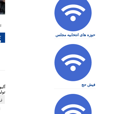
d
حوزه های انتخابیه مجلس
را
نو
فیش حج
آلب
تول