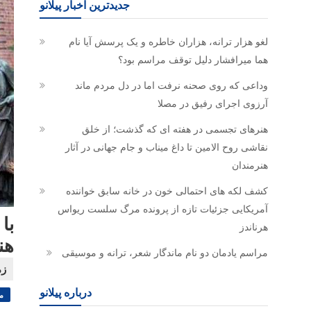
جدیدترین اخبار پیلانو
لغو هزار ترانه، هزاران خاطره و یک پرسش آیا نام
هما میرافشار دلیل توقف مراسم بود؟
وداعی که روی صحنه نرفت اما در دل مردم ماند
آرزوی اجرای رفیق در مصلا
هنرهای تجسمی در هفته ای که گذشت؛ از خلق
نقاشی روح الامین تا داغ میناب و جام جهانی در آثار
هنرمندان
کشف لکه های احتمالی خون در خانه سابق خواننده
آمریکایی جزئیات تازه از پرونده مرگ سلست ریواس
با
هرناندز
هن
مراسم یادمان دو نام ماندگار شعر، ترانه و موسیقی
درباره پیلانو
م