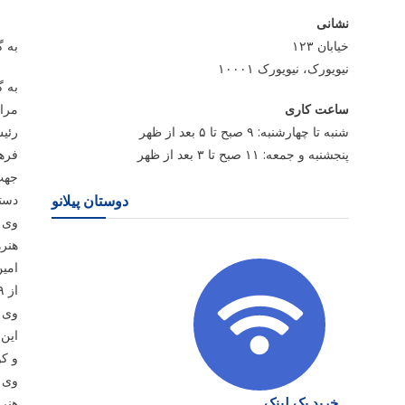
نشانی
خیابان ۱۲۳
به گ
نیویورک، نیویورک ۱۰۰۰۱
به گ
ساعت کاری
مراس
شنبه تا چهارشنبه: ۹ صبح تا ۵ بعد از ظهر
رئیس
پنجشنبه و جمعه: ۱۱ صبح تا ۳ بعد از ظهر
جهت 
دستو
دوستان پیلانو
وی ا
هنره
امین 
از ۹ آبان تا ۵ آذر ماه۹۸ در دو گالری آیینه و خیال مؤسسه فرهنگی، هنری و پژوهشی صبا در معرض نمایش عموم قرار گذاشته می شود.
و کو
وی ب
خرید بک لینک
هنری