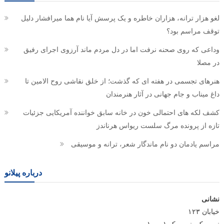
لغو هزار ترانه، هزاران خاطره و یک پرسش آیا نام هما میرافشار دلیل
توقف مراسم بود؟
وداعی که روی صحنه نرفت اما در دل مردم ماند آرزوی اجرای رفیق
در مصلا
هنرهای تجسمی در هفته ای که گذشت؛ از خلق نقاشی روح الامین تا
داغ میناب و جام جهانی در آثار هنرمندان
کشف لکه های احتمالی خون در خانه سابق خواننده آمریکایی جزئیات
تازه از پرونده مرگ سلست ریواس هرناندز
مراسم یادمان دو نام ماندگار شعر، ترانه و موسیقی
درباره پیلانو
نشانی
خیابان ۱۲۳
نیویورک، نیویورک ۱۰۰۰۱