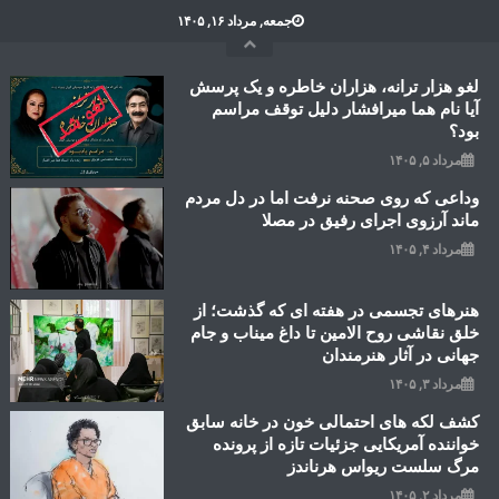
Ski
جمعه, مرداد ۱۶, ۱۴۰۵
t
conten
لغو هزار ترانه، هزاران خاطره و یک پرسش
آیا نام هما میرافشار دلیل توقف مراسم
بود؟
مرداد ۵, ۱۴۰۵
وداعی که روی صحنه نرفت اما در دل مردم
ماند آرزوی اجرای رفیق در مصلا
مرداد ۴, ۱۴۰۵
هنرهای تجسمی در هفته ای که گذشت؛ از
خلق نقاشی روح الامین تا داغ میناب و جام
جهانی در آثار هنرمندان
مرداد ۳, ۱۴۰۵
کشف لکه های احتمالی خون در خانه سابق
خواننده آمریکایی جزئیات تازه از پرونده
مرگ سلست ریواس هرناندز
مرداد ۲, ۱۴۰۵