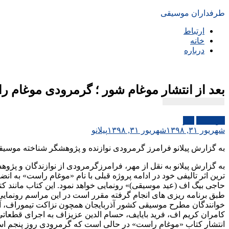
طرفداران موسیقی
ارتباط
خانه
درباره
بعد از انتشار موغام شور ؛ گرمرودی موغام ر
موسیقی
هنر
شهریور ۳۱, ۱۳۹۸
شهریور ۳۱, ۱۳۹۸
پیلانو
به گزارش پیلانو فرامرز گرمرودی نوازنده و پژوهشگر شناخته موسیقی
به گزارش پیلانو به نقل از مهر، فرامرزگرمرودی از نوازندگان و پژو
ترین اثر تالیفی خود در ادامه پروژه قبلی با نام «موغام راست» به انض
حاجی بیگ اف (عید موسیقی)» رونمایی خواهد نمود. این کتاب مانند ک
طبق برنامه ریزی های انجام گرفته مقرر است در این مراسم رونمای
خوانندگان مطرح موسیقی کشور آذربایجان همچون نزاکت تیموراف، آیگ
کامران کریم اف، فرید بایایف، حسام الدین عزیزاف به اجرای قطعاتی 
انتشار کتاب «موغام راست» در حالی است که گرمرودی روز پنجم اسفند