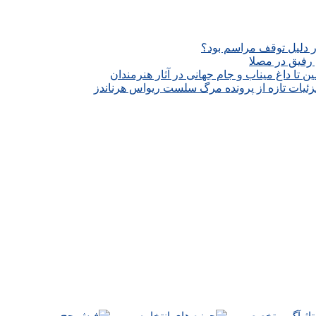
ار دلیل توقف مراسم بود؟
رفیق در مصلا
تا داغ میناب و جام جهانی در آثار هنرمندان
زئیات تازه از پرونده مرگ سلست ریواس هرناندز