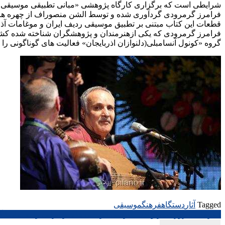
شرایطی است که برگزاری کارگاه پژوهشی «مبانی تطبیقی موسیقی موغ
فرامرز گرمرودی گردآوری شده و توسط الشن منصوراف از چهره های
قطعات این کتاب مبتنی بر تطبیق موسیقی ردیف ایران و موغامات آذ
فرامرز گرمرودی که یکی ازهنرمندان و پژوهشگران شناخته شده کش
گروه «کونول آنسامبلی(دلنوازان اذربایجان» فعالیت های گوناگونی ر
Tagged
آثار
دستگاه
فرهنگ
موسیقی
راهبری
همزمان با روز شعر و ادب فارسی اتریشی ها هنر ایرانی را به تماشا گ