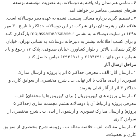
۶ ـ تمامی هنرمندان راه یافته به دوسالانه، به عضویت مؤسسه توسعه
هنرهای تجسمی معاصر در خواهند آمد.
۷ ـ تصمیم گیری درباره مسائل پیشبینی نشده به عهده دبیر دوسالانه است.
علاقمندان و هنرمندان برای شرکت در این دوسالانه حداکثر تا تاریخ ۳۰ مهر
۱۳۹۸ در سایت دوسالانه به نشانی mojassame.۲salane.ir بارگذاری کنند
و برای کسب اطلاعات بیشتر به دبیرخانه دوسالانه به نشانی تهران، خیابان
کارگر شمالی، بالاتر از بلوار کشاورز، خیابان صدوقی، پلاک ۱۷ رجوع و یا با
شماره تلفن های: ۶۶۹۴۶۹۱۰ و ۶۶۹۴۶۹۱۱ تماس حاصل کنند.
مراحل ارسال آثار
۱ ـ ارسال آثار: الف ـ معرفی حداکثر ۵ اثر یا پروژه و ارسال مدارک
تصویری از ایده، ماکت یا اثر نهایی ب ـ شرح مختصری از سوابق کاری و
حداکثر ۳ اثر از آثار قبلی هنرمند.
۲ ـ ارسال پروژه های کیوریتوریال ( برای کیوریتورها یا محققان) الف ـ
معرفی پروژه و ارتباط آن با دوسالانه هشتم مجسمه سازی (حداکثر ۵
پروژه) و ارسال مدارک تصویری و آرشیوی از ایده. ب ـ شرح مختصری از
سوابق کاری.
۳ ـ ارسال مقالات الف ـ خلاصه مقاله ب ـ رزومه: شرح مختصری از سوابق
کاری و تحصیلات.