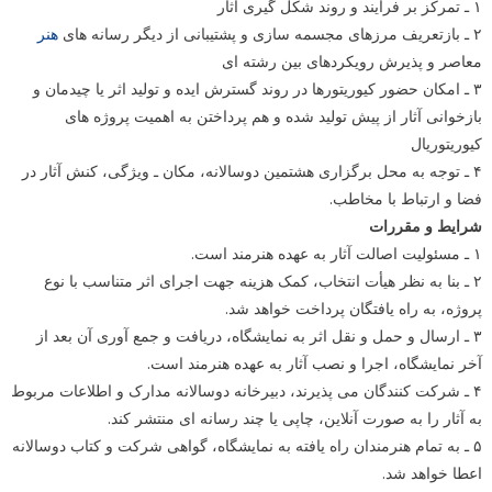
۱ ـ تمرکز بر فرایند و روند شکل گیری آثار
۲ ـ بازتعریف مرزهای مجسمه سازی و پشتیبانی از دیگر رسانه های
هنر
معاصر و پذیرش رویکردهای بین رشته ای
۳ ـ امکان حضور کیوریتورها در روند گسترش ایده و تولید اثر یا چیدمان و
بازخوانی آثار از پیش تولید شده و هم پرداختن به اهمیت پروژه های
کیوریتوریال
۴ ـ توجه به محل برگزاری هشتمین دوسالانه، مکان ـ ویژگی، کنش آثار در
فضا و ارتباط با مخاطب.
شرایط و مقررات
۱ ـ مسئولیت اصالت آثار به عهده هنرمند است.
۲ ـ بنا به نظر هیأت انتخاب، کمک هزینه جهت اجرای اثر متناسب با نوع
پروژه، به راه یافتگان پرداخت خواهد شد.
۳ ـ ارسال و حمل و نقل اثر به نمایشگاه، دریافت و جمع آوری آن بعد از
آخر نمایشگاه، اجرا و نصب آثار به عهده هنرمند است.
۴ ـ شرکت کنندگان می پذیرند، دبیرخانه دوسالانه مدارک و اطلاعات مربوط
به آثار را به صورت آنلاین، چاپی یا چند رسانه ای منتشر کند.
۵ ـ به تمام هنرمندان راه یافته به نمایشگاه، گواهی شرکت و کتاب دوسالانه
اعطا خواهد شد.