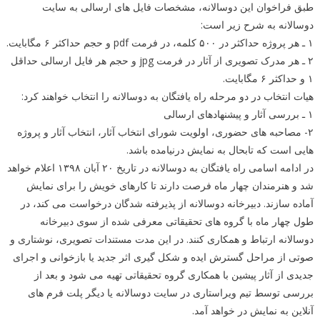
طبق فراخوان این دوسالانه، مشخصات فایل های ارسالی به سایت
دوسالانه به شرح زیر است:
۱ ـ هر پروژه حداکثر در ۵۰۰ کلمه، در فرمت pdf و حجم حداکثر ۶ مگابایت.
۲ ـ هر مدرک تصویری از آثار در فرمت jpg و حجم هر فایل ارسالی حداقل
۱ و حداکثر ۶ مگابایت.
هیات انتخاب در دو مرحله راه یافتگان به دوسالانه را انتخاب خواهند کرد:
۱ ـ بررسی آثار و پیشنهادهای ارسالی
۲- مصاحبه های حضوری، اولویت شورای انتخاب آثار، انتخاب آثار و پروژه
هایی است که تابحال به نمایش درنیامده باشد.
در ادامه اسامی راه یافتگان به دوسالانه در تاریخ ۲۰ آبان ۱۳۹۸ اعلام خواهد
شد و هنرمندان چهار ماه فرصت دارند تا کارهای خویش را برای نمایش
آماده سازند. دبیرخانه دوسالانه از پذیرفته شدگان درخواست می کند، در
طول چهار ماه با گروه های تحقیقاتی معرفی شده از سوی دبیرخانه
دوسالانه ارتباط و همکاری کنند. در این مدت مستندات تصویری، نوشتاری و
صوتی از مراحل گسترش ایده و شکل گیری اثر جدید یا بازخوانی و اجرای
جدیدی از آثار پیشین با همکاری گروه تحقیقاتی تهیه می شود و بعد از
بررسی توسط تیم ویراستاری در سایت دوسالانه یا دیگر پلت فرم های
آنلاین به نمایش در خواهد آمد.