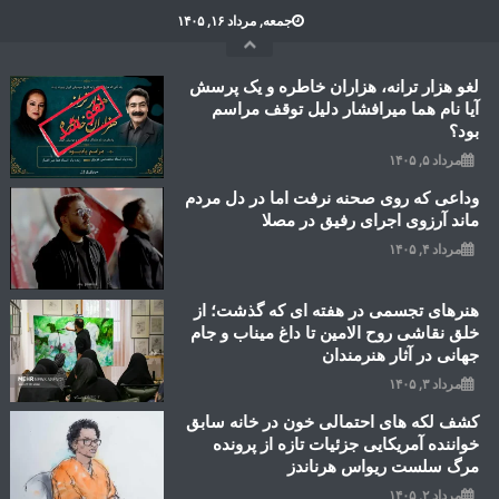
Ski
جمعه, مرداد ۱۶, ۱۴۰۵
t
conten
لغو هزار ترانه، هزاران خاطره و یک پرسش
آیا نام هما میرافشار دلیل توقف مراسم
بود؟
مرداد ۵, ۱۴۰۵
وداعی که روی صحنه نرفت اما در دل مردم
ماند آرزوی اجرای رفیق در مصلا
مرداد ۴, ۱۴۰۵
هنرهای تجسمی در هفته ای که گذشت؛ از
خلق نقاشی روح الامین تا داغ میناب و جام
جهانی در آثار هنرمندان
مرداد ۳, ۱۴۰۵
کشف لکه های احتمالی خون در خانه سابق
خواننده آمریکایی جزئیات تازه از پرونده
مرگ سلست ریواس هرناندز
مرداد ۲, ۱۴۰۵