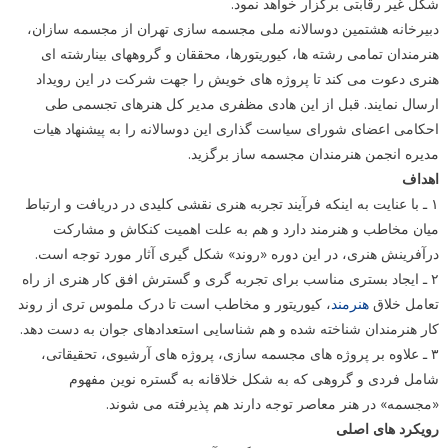
شکل غیر رقابتی برگزار خواهد نمود.
دبیرخانه هشتمین دوسالانه ملی مجسمه سازی تهران از مجسمه سازان،
هنرمندان تمامی رشته ها، کیوریتورها، محققان و گروههای بینارشته ای
هنری دعوت می کند تا پروژه های خویش را جهت شرکت در این رویداد
ارسال نمایند. قبل از این هادی مظفری مدیر کل هنرهای تجسمی طی
احکامی اعضای شورای سیاست گذاری این دوسالانه را به پیشنهاد هیات
مدیره انجمن هنرمندان مجسمه ساز برگزید.
اهداف
۱ ـ با عنایت به اینکه فرآیند تجربه هنری نقشی کلیدی در دریافت و ارتباط
میان مخاطب و هنرمند دارد و هم به علت اهمیت کنکاش و مشارکت
درآفرینش هنری، در این دوره «روند» شکل گیری آثار مورد توجه است.
۲ ـ ایجاد بستری مناسب برای تجربه گری و گسترش افق کار هنری از راه
تعامل خلاق
هنرمند
، کیوریتور و مخاطب است تا درک ملموس تری از روند
کار هنرمندان شناخته شده و هم شناسایی استعدادهای جوان به دست دهد.
۳ ـ علاوه بر پروژه های مجسمه سازی، پروژه های آرشیوی، تحقیقاتی،
شامل فردی و گروهی که به شکل خلاقانه به گستره نوین مفهوم
«مجسمه» در هنر معاصر توجه دارند هم پذیرفته می شوند.
رویکرد های اصلی