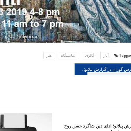
Tagge
آثار
گالری
نمایشگاه
هنر
هبری
آرش گوران در گزارش پیلانو: ارکستر فیلارمونیک تهران نوازنده جدید گرفت، تجربه آهنگسازی سرکوب
شته
رش پیلانو؛ ادای دین شاگرد حسن روح