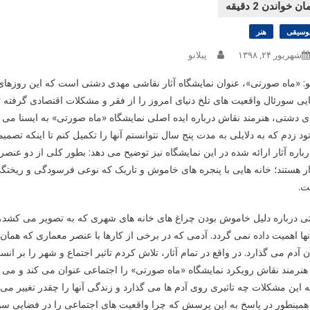
وسیقی
هنر
شهریور ۲۴, ۱۳۹۸
پیلانو
نو: «ماه صورتی»، عنوان نمایشگاه آثار نقاشی مهدی دشتی است که این روزهای 
ی سورئال واقعیت های تلخ دنیای امروز را از فقر و مشکلات اقتصادی گرفته تا
تود زدم که به دلایلی به مدت پنج سال نتوانستم آنها را تکمیل کنم تا اینکه تصمی
رباره آثار ارائه شده در این نمایشگاه نیز توضیح می دهد: بطور کلی از دو عنص
 هستند؛ خانه هایی با پنجره های خاموش و تاریک که نوعی فرسودگی و ریختگی
ت.
 درباره دلیل خاموش بودن چراغ های خانه های شهری که به تصویر می کشد، ا
نها اهمیت داده نمی گردد. آدمی که در برخی از کارها با عنصر معماری که همان
ن آدم می گذارد. در واقع در تمام آثار، تلاش کردم تاثیر اجتماع و شهر را بر ا
هنرمند نقاش رویکرد نمایشگاه «ماه صورتی» را اجتماعی عنوان می کند و می گ
ه این مشکلات چه تاثیری روی آدم ها می گذارد و زندگی آنها را چقدر تغییر می 
مینطور در پاسخ به این پرسش که چرا واقعیت های اجتماعی را در فضایی سورئا