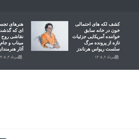
Ski
t
conten
کشف لکه های احتمالی
هنرهای تجس
خون در خانه سابق
ای که گذشت؛
خواننده آمریکایی جزئیات
نقاشی روح ال
تازه از پرونده مرگ
میناب و جام 
سلست ریواس هرناندز
آثار هنرمندان
مرداد ۲, ۱۴۰۵
مرداد ۳, ۱۴۰۵