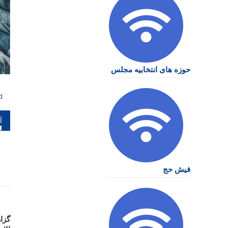
حوزه های انتخابیه مجلس
d
را
نو
فیش حج
گزا