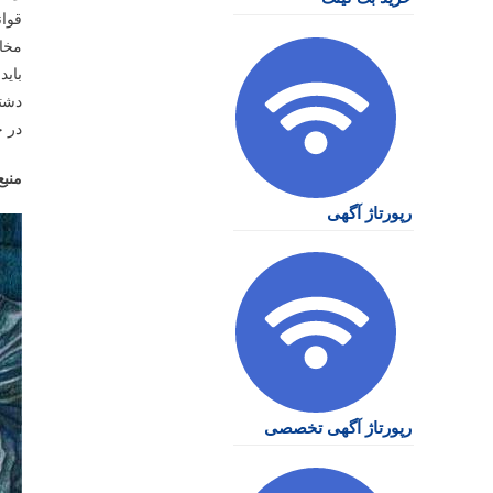
قوان
مخاط
باید
دشتی
در ح
منبع
رپورتاژ آگهی
رپورتاژ آگهی تخصصی