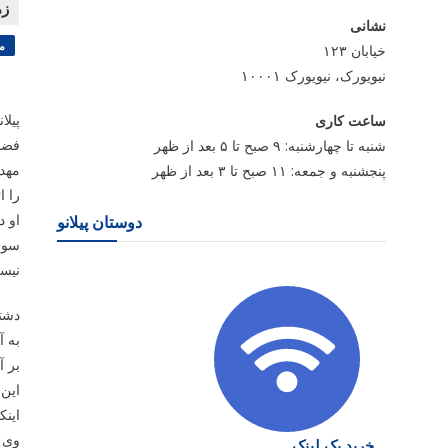
نشانی
م
خیابان ۱۲۳
نیویورک، نیویورک ۱۰۰۰۱
پیلا
ساعت کاری
فضای
شنبه تا چهارشنبه: ۹ صبح تا ۵ بعد از ظهر
پنجشنبه و جمعه: ۱۱ صبح تا ۳ بعد از ظهر
را ا
او د
دوستان پیلانو
سوار
نیس
دشتی
به آ
بر آ
این 
اینک
وی ه
خرید بک لینک