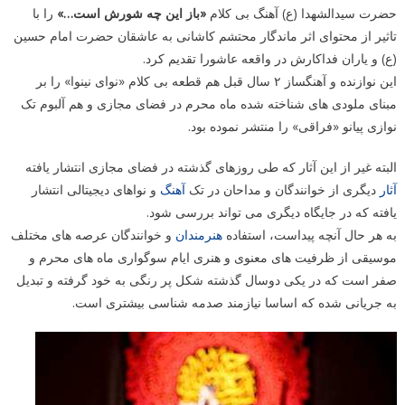
حضرت سیدالشهدا (ع) آهنگ بی کلام
«باز این چه شورش است…»
را با
تاثیر از محتوای اثر ماندگار محتشم کاشانی به عاشقان حضرت امام حسین
(ع) و یاران فداکارش در واقعه عاشورا تقدیم کرد.
این نوازنده و آهنگساز ۲ سال قبل هم قطعه بی کلام «نوای نینوا» را بر
مبنای ملودی های شناخته شده ماه محرم در فضای مجازی و هم آلبوم تک
نوازی پیانو «فراقی» را منتشر نموده بود.
البته غیر از این آثار که طی روزهای گذشته در فضای مجازی انتشار یافته
آثار
دیگری از خوانندگان و مداحان در تک
آهنگ
و نواهای دیجیتالی انتشار
یافته که در جایگاه دیگری می تواند بررسی شود.
به هر حال آنچه پیداست، استفاده
هنرمندان
و خوانندگان عرصه های مختلف
موسیقی از ظرفیت های معنوی و هنری ایام سوگواری ماه های محرم و
صفر است که در یکی دوسال گذشته شکل پر رنگی به خود گرفته و تبدیل
به جریانی شده که اساسا نیازمند صدمه شناسی بیشتری است.