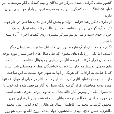
کشور پیشی گرفته، عمده تمرکز خوانندگان و تهیه کنندگان آثار موسیقایی بر
تولید تک آهنگ است که گویا شرایط به صرفه تری در بازار موسیقی ایران
دارند.
از طرف دیگر رشد فزاینده تولید و پخش آثار هنرمندان شاخص در چارچوب
تک آهنگ، گواهی بر این ادعاست که این قالب رفته رفته تبدیل به یک
جریان جدی شده و می توانیم تمرکز بیشتری روی کیفیت اجرای آن داشته
باشیم.
اگرچه مبحث تک آهنگ نیازمند بررسی و تحلیل بیشتر در شرایطی دیگر
است، اما یکی از پایگاه های معنوی که طی سال های اخیر بسیار مورد توجه
مخاطبان قرار گرفته، عرضه آثار موسیقایی و دیجیتال متناسب با مناسبت
های مذهبی توسط مداحان شاخص و خوانندگان مطرح موسیقی پاپ است
که با عنایت به اراداتی که هریک از آنها به سهم خود نسبت به این ساحت
دارند مبادرت به تولید آثاری کرده اند. این دست آثار در خیلی از موارد نه تنها
مورد توجه مخاطبان قرار گرفته بلکه تبدیل به آثار مرجعی شده که خوب یا
بد بعنوان یکی از بهترین آثار خالقانشان به عموم مردم معرفی شده است.
در حوزه مداحی، مجالس نوحه خوانان شناخته شده و پرطرفداری چون
محمود کریمی، مجید بنی فاطمه، عبدالرضا هلالی، غلام کویتی پور، محمد
طاهری، حسن خلج، مهدی سلحشور، جواد مقدم، روح الله بهمنی، شهروز