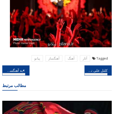
Tagged
آثار
آهنگ
آهنگساز
پیانو
راهبری
کلنل علی نقی وزیری به روایت کیوان ساکت
به آهنگسازی بابک ربوخه؛ یک قطعه عاشورایی رونمایی می شود، میزبانی ارسباران از آوای محرم
نوشته
مطالب مرتبط