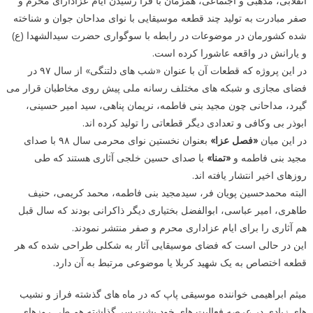
انقلابی، مذهبی و اجتماعی، همزمان با فرا رسیدن ایام عزادارای محرم و
صفر مبادرت به تولید چند قطعه موسیقایی با نوای مداحان جوان و شناخته
شده کشورمان در موضوعات در رابطه با سوگواری حضرت سیدالشهدا (ع)
و یارانش در واقعه عاشورا کرده است.
در این پروژه که قطعات آن با عنوان «شب های دلتنگی» از سال ۹۷ در
فضای مجازی و شبکه های مختلف رسانه ملی پیش روی مخاطبان قرار می
گیرد، مداحانی چون مجید بنی فاطمه، نریمان پناهی، سید امیر حسینی،
ابوذر بی وکافی و تعدادی دیگر قطعاتی را تولید کرده اند.
در این میان
«فصل عزا»
بعنوان نخستین نوای محرمی سال ۹۸ با صدای
مجید بنی فاطمه و
«تمنا»
با صدای حسین خلجی آثاری هستند که طی
روزهای اخیر انتشار یافته اند.
البته محمدحسین پویان فر، سیدمجید بنی فاطمه، محمد کریمی، حنیف
طاهری، امیر عباسی، ابوالفضل بختیاری دیگر ذاکرانی بودند که سال قبل
هم آثاری را برای ایام عزاداری محرم و صفر منتشر نمودند.
این در حالی است که فضای موسیقایی آثار به شکلی طراحی شده که هر
قطعه اختصاص به یک شهید کربلا یا موضوعی مرتبط به آن دارد.
میثم ابراهیمی خواننده موسیقی پاپ که در ماه های گذشته فراز و نشیب
های زیادی در عرصه فعالیت های خود پشت سر گذاشته هم طی روزهای