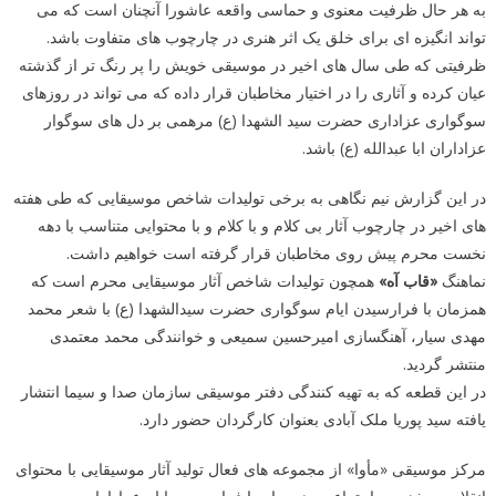
به هر حال ظرفیت معنوی و حماسی واقعه عاشورا آنچنان است که می
تواند انگیزه ای برای خلق یک اثر هنری در چارچوب های متفاوت باشد.
ظرفیتی که طی سال های اخیر در موسیقی خویش را پر رنگ تر از گذشته
عیان کرده و آثاری را در اختیار مخاطبان قرار داده که می تواند در روزهای
سوگواری عزاداری حضرت سید الشهدا (ع) مرهمی بر دل های سوگوار
عزاداران ابا عبدالله (ع) باشد.
در این گزارش نیم نگاهی به برخی تولیدات شاخص موسیقایی که طی هفته
های اخیر در چارچوب آثار بی کلام و با کلام و با محتوایی متناسب با دهه
نخست محرم پیش روی مخاطبان قرار گرفته است خواهیم داشت.
نماهنگ
«قاب آه»
همچون تولیدات شاخص آثار موسیقایی محرم است که
همزمان با فرارسیدن ایام سوگواری حضرت سیدالشهدا (ع) با شعر محمد
مهدی سیار، آهنگسازی امیرحسین سمیعی و خوانندگی محمد معتمدی
منتشر گردید.
در این قطعه که به تهیه کنندگی دفتر موسیقی سازمان صدا و سیما انتشار
یافته سید پوریا ملک آبادی بعنوان کارگردان حضور دارد.
مرکز موسیقی «مأوا» از مجموعه های فعال تولید آثار موسیقایی با محتوای