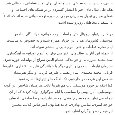
حبیبی، حسین سیب سرخی، دستمایه ای برای تولید قطعاتی دیجیتالی شد
هکه طی سال های اخیر با انتشار گسترده تر در شبکه های اجتماعی و
فضای مجازی تبدیل به جریان مهمی در حوزه نوحه خوانی شده اند که اتفاقاً
با استقبال مخاطبان روبرو شده است.
در کنار بازتولید دیجیتال متن جلسات نوحه خوانی، خوانندگان شاخص
موسیقی کشورمان هم با این جریان همراه شده و به خصوص به مناسبت
ایام محرم قطعات و حتی آلبوم هایی را منتشر نموده اند.
از جمله این آثار در سال های اخیر می توان به آلبوم «وداع» به آهنگسازی
سید محمد میرزمانی و خوانندگی حسام الدین سراج از تولیدات حوزه هنری
سازمان تبلیغات اسلامی و آثاری دیگر با خوانندگی علیرضا افتخاری، علیرضا
قربانی محمد معتمدی، سالارعقیلی، علیرضا قربانی و دیگر هنرمندان
شاخص این عرصه در چارچوب تک آهنگ ها و تیتراژها اشاره نمود.
کما اینکه در حوزه موسیقی پاپ هم تقریباً غالب هنرمندان شاخص این گونه
موسیقایی، آثار مهمی را متناسب با ایام سوگواری تولید کردند که از آن
جمله می توان به محسن چاوشی، محمد علیزاده، رضا صادقی، احسان
خواجه امیری، بنیامین بهادری، حامد همایون، امیرعباس گلاب، محسن
ابراهیم زاده و دیگران اشاره نمود.