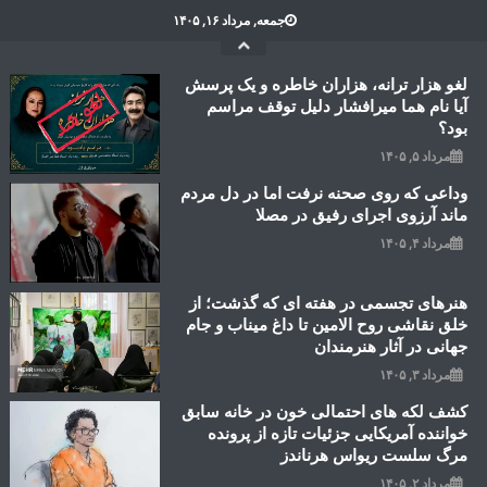
Ski
جمعه, مرداد ۱۶, ۱۴۰۵
t
conten
لغو هزار ترانه، هزاران خاطره و یک پرسش
آیا نام هما میرافشار دلیل توقف مراسم
بود؟
مرداد ۵, ۱۴۰۵
وداعی که روی صحنه نرفت اما در دل مردم
ماند آرزوی اجرای رفیق در مصلا
مرداد ۴, ۱۴۰۵
هنرهای تجسمی در هفته ای که گذشت؛ از
خلق نقاشی روح الامین تا داغ میناب و جام
جهانی در آثار هنرمندان
مرداد ۳, ۱۴۰۵
کشف لکه های احتمالی خون در خانه سابق
خواننده آمریکایی جزئیات تازه از پرونده
مرگ سلست ریواس هرناندز
مرداد ۲, ۱۴۰۵