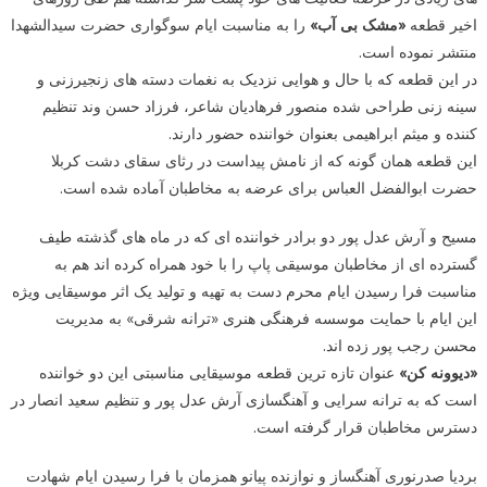
اخیر قطعه
«مشک بی آب»
را به مناسبت ایام سوگواری حضرت سیدالشهدا
منتشر نموده است.
در این قطعه که با حال و هوایی نزدیک به نغمات دسته های زنجیرزنی و
سینه زنی طراحی شده منصور فرهادیان شاعر، فرزاد حسن وند تنظیم
کننده و میثم ابراهیمی بعنوان خواننده حضور دارند.
این قطعه همان گونه که از نامش پیداست در رثای سقای دشت کربلا
حضرت ابوالفضل العباس برای عرضه به مخاطبان آماده شده است.
مسیح و آرش عدل پور دو برادر خواننده ای که در ماه های گذشته طیف
گسترده ای از مخاطبان موسیقی پاپ را با خود همراه کرده اند هم به
مناسبت فرا رسیدن ایام محرم دست به تهیه و تولید یک اثر موسیقایی ویژه
این ایام با حمایت موسسه فرهنگی هنری «ترانه شرقی» به مدیریت
محسن رجب پور زده اند.
«دیوونه کن»
عنوان تازه ترین قطعه موسیقایی مناسبتی این دو خواننده
است که به ترانه سرایی و آهنگسازی آرش عدل پور و تنظیم سعید انصار در
دسترس مخاطبان قرار گرفته است.
بردیا صدرنوری آهنگساز و نوازنده پیانو همزمان با فرا رسیدن ایام شهادت