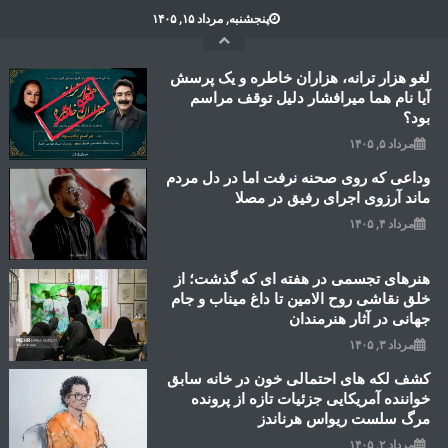
Ski
پنجشنبه, مرداد ۱۵, ۱۴۰۵
t
conten
لغو هزار ترانه، هزاران خاطره و یک پرسش
آیا نام هما میرافشار دلیل توقف مراسم
بود؟
مرداد ۵, ۱۴۰۵
وداعی که روی صحنه نرفت اما در دل مردم
ماند آرزوی اجرای رفیق در مصلا
مرداد ۴, ۱۴۰۵
هنرهای تجسمی در هفته ای که گذشت؛ از
خلق نقاشی روح الامین تا داغ میناب و جام
جهانی در آثار هنرمندان
مرداد ۳, ۱۴۰۵
کشف لکه های احتمالی خون در خانه سابق
خواننده آمریکایی جزئیات تازه از پرونده
مرگ سلست ریواس هرناندز
مرداد ۲, ۱۴۰۵