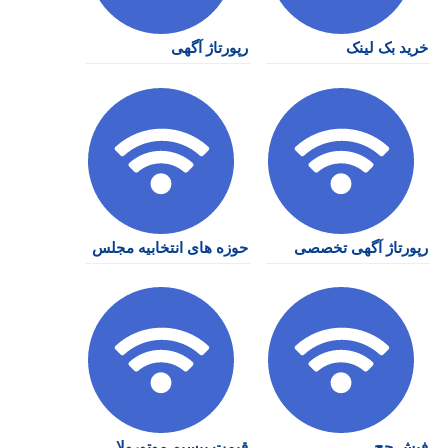
خرید بک لینک
رپورتاژ آگهی
رپورتاژ آگهی تخصصی
حوزه های انتخابیه مجلس
فیش حج
قیمت بیسیم موتورولا