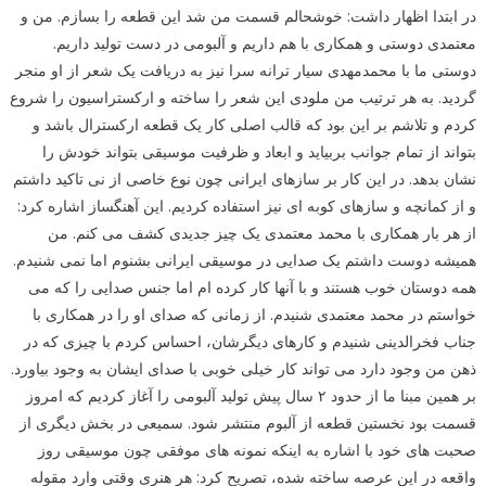
در ابتدا اظهار داشت: خوشحالم قسمت من شد این قطعه را بسازم. من و
معتمدی دوستی و همکاری با هم داریم و آلبومی در دست تولید داریم.
دوستی ما با محمدمهدی سیار ترانه سرا نیز به دریافت یک شعر از او منجر
گردید. به هر ترتیب من ملودی این شعر را ساخته و ارکستراسیون را شروع
کردم و تلاشم بر این بود که قالب اصلی کار یک قطعه ارکسترال باشد و
بتواند از تمام جوانب بربیاید و ابعاد و ظرفیت موسیقی بتواند خودش را
نشان بدهد. در این کار بر سازهای ایرانی چون نوع خاصی از نی تاکید داشتم
و از کمانچه و سازهای کوبه ای نیز استفاده کردیم. این آهنگساز اشاره کرد:
از هر بار همکاری با محمد معتمدی یک چیز جدیدی کشف می کنم. من
همیشه دوست داشتم یک صدایی در موسیقی ایرانی بشنوم اما نمی شنیدم.
همه دوستان خوب هستند و با آنها کار کرده ام اما جنس صدایی را که می
خواستم در محمد معتمدی شنیدم. از زمانی که صدای او را در همکاری با
جناب فخرالدینی شنیدم و کارهای دیگرشان، احساس کردم با چیزی که در
ذهن من وجود دارد می تواند کار خیلی خوبی با صدای ایشان به وجود بیاورد.
بر همین مبنا ما از حدود ۲ سال پیش تولید آلبومی را آغاز کردیم که امروز
قسمت بود نخستین قطعه از آلبوم منتشر شود. سمیعی در بخش دیگری از
صحبت های خود با اشاره به اینکه نمونه های موفقی چون موسیقی روز
واقعه در این عرصه ساخته شده، تصریح کرد: هر هنری وقتی وارد مقوله