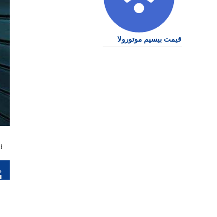
قیمت بیسیم موتورولا
d
را
نو