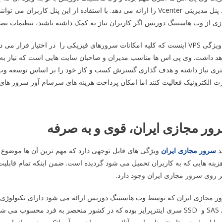
 پنل مدیریتی
Vcenter
را ارائه می دهد. با استفاده از این پنل کاربران می توا
ی از وب هاستینگ دوریس اگر کاربران نیاز به کمک داشته باشند، تنظیمات نص
یک ویژگی VPS اینست که کلیه امکانات سرورهای فیزیکی را در اختیار قرار
د داشت. وی پی اس ها مناسب مدیران و صاحبان سایت هایی است که نیاز به من
ری نیاز داشته و هدف گذاری گسترش کسب و کار خود را بر اساس توسعه وب سای
ت الکترونیک فعالیت کنند اما امکان پرداخت هزینه های سرسام آور سرور های ف
ور مجازی ایران، قوی و به صرفه
د
سرور مجازی ایران
ویژگی های قابل توجهی دارد که مهم ترین آن ها موضو
زینه هایی که به کاربران تحمیل می شود گردیده است. ضمن اینکه تمام قابل
ر روی سرور مجازی ایران وجود دارد.
 مجازی ایران که توسط وب هاستینگ دوریس ارائه می شود دارای تکنولوژی ه
SAS
و
SSD
سری اینترپرایز بوده که در کشور منحصر به فرد محسوب می ش