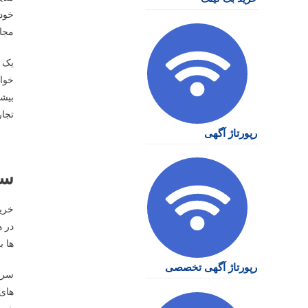
خود
مجاز
خواه
بیشت
تجار
رپورتاژ آگهی
سر
خری
در ه
ها ب
رپورتاژ آگهی تخصصی
سرور
های