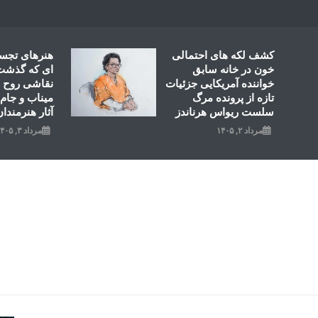
Ski
t
conten
کشف لکه های احتمالی
هنرهای تجس
خون در خانه سابق
ای که گذشت؛
خواننده آمریکایی جزئیات
نقاشی روح ال
تازه از پرونده مرگ
میناب و جام 
سلست ریواس هرناندز
آثار هنرمندان
مرداد ۲, ۱۴۰۵
مرداد ۳, ۱۴۰۵