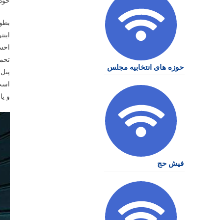
خود 
بطور
اینت
احسا
تحمی
حوزه های انتخابیه مجلس
پنل 
است.
و یا
فیش حج