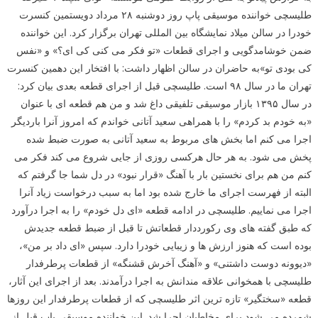
طلیسچی خواننده موسیقی پاپ روز دوشنبه ۲۸ مرداد دویستمین کنسرت
خودرا در سالن میلاد نمایشگاه بین المللی تهران برگزار کرد. این خواننده
ضمن خوشامدگویی و اجرای قطعات «تو فکر می کنی کی ای؟» و «نفس
کی بودی تو»به حاضران در سالن اظهار داشت: با افتخار این دهمین کنسرت
تهران ما در سال ۹۸ است. طلیسچی قبل از اجرای قطعه بعدی بیان کرد:
در سال ۱۳۹۵ بازار موسیقی تلفیقی داغ شد و من هم قطعه ای با عنوان
«به خودم بد کردم» را با همراهی سعید آتانی خواندم که امروز آنرا باردیگر
اجرا می کنم اما بخش های مربوط به سعید آتانی به صورت ضبط شده
پخش می شود. به هر حال هرکسی روزی از جایی شروع می کند فکر می
کنم من هم برای نخستین بار با آهنگ «قرار نبود» در دل شما جا گرفتم که
البته از فهرست اجرای ما خارج شده بود اما به سبب درخواست زیاد آنرا
اجرا می نماییم. طلیسچی در ادامه قطعه «ای دل خودم» را به اجرا درآورد
که طبق گفته های وی رکورددار قطعاتش تا قبل از ضبط قطعه جدیدش
بوده است که هنوز ارزش ها و زیبایی خودرا دارد. سپس «ای داد بر من»،
«دیوونه دوست داشتنی» و «آهنگ آخرش قشنگه» از قطعات پرطرفدار
طلیسچی با همخوانی علاقه مندانش به اجرا درآمدند. بعد از اجرای این آثار،
قطعه «سختگیر» تازه ترین اثر طلیسچی که از قطعات پرطرفدار این روزها
شمرده می شود برای مخاطبان اجرا شد. این خواننده موسیقی پاپ قبل از