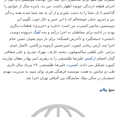
اجرای قطعه «زندگی جونم» اظهار داشت: من ده، پانزده سال از جوانیم را
گذاشتم تا دل شما را به دست بیاورم و از آن به بعد شما شدید همه زندگی
من و امروز خیلی خوشحالم که با این حس و حال خوب بگویم این
دویستمین سانس کنسرت من است. «دلی» و «عزیزی» قطعات دیگری
بودند در ادامه برای مخاطبان به اجرا درآمد و سه
آهنگ
«دیوونه دوست
داشتنی» «سختگیر» و «آخرش قشنگه» برای بار دوم بعنوان حسن ختام
اجرا شد. آرتین زمانی کیبورد، امیرحسین آزموده پرکاشن، کامیار عبدی
درامز، علی لطفی ساکسوفون، محمد عارف، مهراد حیدری و علی شقاقی
گیتار اعضای
ارکستر
علیرضا طلیسچی را به رهبری امیر بهادر دهقان نوازنده
کیبورد تشکیل می دادند.
کنسرت
علیرضا طلیسچی، ۲۹ مرداد سال جاری
طی دو سانس به همت موسسه فرهنگی هنری نوای سپند به مدیریت مهدی
اسفندیار در سالن میلاد نمایشگاه بین المللی تهران اجرا شد.
منبع:
پیلانو