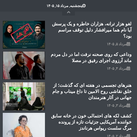
Ski
پنجشنبه, مرداد ۱۵, ۱۴۰۵
t
conten
لغو هزار ترانه، هزاران خاطره و یک پرسش
آیا نام هما میرافشار دلیل توقف مراسم
بود؟
مرداد ۵, ۱۴۰۵
وداعی که روی صحنه نرفت اما در دل مردم
ماند آرزوی اجرای رفیق در مصلا
مرداد ۴, ۱۴۰۵
هنرهای تجسمی در هفته ای که گذشت؛ از
خلق نقاشی روح الامین تا داغ میناب و جام
جهانی در آثار هنرمندان
مرداد ۳, ۱۴۰۵
کشف لکه های احتمالی خون در خانه سابق
خواننده آمریکایی جزئیات تازه از پرونده
مرگ سلست ریواس هرناندز
مرداد ۲, ۱۴۰۵