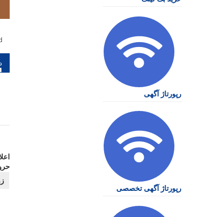
d
را
نو
رپورتاژ آگهی
اعلا
حرو
رپورتاژ آگهی تخصصی