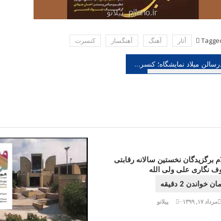
Tagge
آثار
آهنگ
آهنگساز
كنسرت
هبری
درسالن میلاد نمایشگاه؛ کنسرتهای علیرضا طلیسچی به عدد ۲۰۰ رسید، قدردانی از طرفداران
شته
م برگزیدگان نخستین سالانه رقابتی
ف نگاری علی ولی الله
مرداد ۱۷, ۱۳۹۹
پیلانو