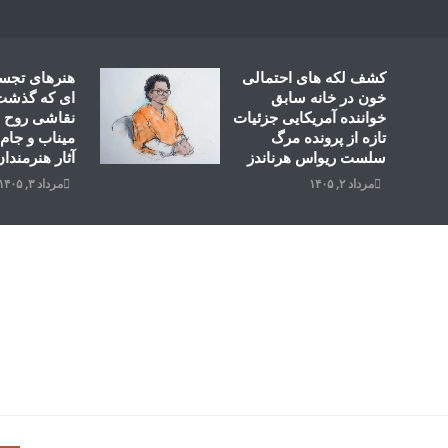
Ski
t
conten
کشف لکه های احتمالی
هنرهای تجس
خون در خانه سابق
ای که گذشت؛
خواننده آمریکایی جزئیات
نقاشی روح ال
تازه از پرونده مرگ
میناب و جام 
سلست ریواس هرناندز
آثار هنرمندان
مرداد ۲, ۱۴۰۵
مرداد ۳, ۱۴۰۵