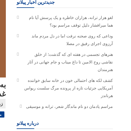
جدیدترین اخبار پیلانو
لغو هزار ترانه، هزاران خاطره و یک پرسش آیا نام
هما میرافشار دلیل توقف مراسم بود؟
وداعی که روی صحنه نرفت اما در دل مردم ماند
آرزوی اجرای رفیق در مصلا
هنرهای تجسمی در هفته ای که گذشت؛ از خلق
نقاشی روح الامین تا داغ میناب و جام جهانی در آثار
هنرمندان
کشف لکه های احتمالی خون در خانه سابق خواننده
به
آمریکایی جزئیات تازه از پرونده مرگ سلست ریواس
غد
هرناندز
مراسم یادمان دو نام ماندگار شعر، ترانه و موسیقی
م
درباره پیلانو