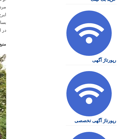
مردم
ایرج
بساز
در ا
منبع
رپورتاژ آگهی
رپورتاژ آگهی تخصصی