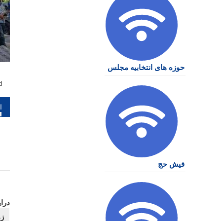
حوزه های انتخابیه مجلس
d
را
نو
فیش حج
درا