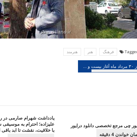
Tagge
فرهنگ
هنر
هنرمند
هبری
از ۳۰ مرداد ماه آغاز بیست و ششمین جشنواره هنرهای تجسمی جوانان
شته
یادداشت شهرام صارمی در رو
علیزاده؛ احترام به موسیقی س
یور چی مرجع تخصصی دانلود درایور
با خلاقیت، نقشت تا ابد باقی