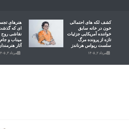
Ski
t
conten
کشف لکه های احتمالی
هنرهای تجس
خون در خانه سابق
ای که گذشت؛
خواننده آمریکایی جزئیات
نقاشی روح ال
تازه از پرونده مرگ
میناب و جام 
سلست ریواس هرناندز
آثار هنرمندان
مرداد ۲, ۱۴۰۵
مرداد ۳, ۱۴۰۵