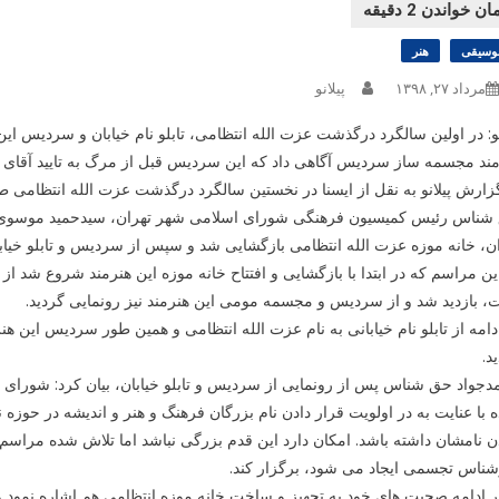
وسیقی
هنر
مرداد ۲۷, ۱۳۹۸
پیلانو
نو: در اولین سالگرد درگذشت عزت الله انتظامی، تابلو نام خیابان و سردیس این
ند مجسمه ساز سردیس آگاهی داد که این سردیس قبل از مرگ به تایید آقای 
زارش پیلانو به نقل از ایسنا در نخستین سالگرد درگذشت عزت الله انتظامی
شناس رئیس کمیسیون فرهنگی شورای اسلامی شهر تهران، سیدحمید موسوی ش
ن، خانه موزه عزت الله انتظامی بازگشایی شد و سپس از سردیس و تابلو خیابانی
ین مراسم که در ابتدا با بازگشایی و افتتاح خانه موزه این هنرمند شروع شد ا
 بازدید شد و از سردیس و مجسمه مومی این هنرمند نیز رونمایی گردید.
دامه از تابلو نام خیابانی به نام عزت الله انتظامی و همین طور سردیس این ه
د.
جواد حق شناس پس از رونمایی از سردیس و تابلو خیابان، بیان کرد: شورای 
 با عنایت به در اولویت قرار دادن نام بزرگان فرهنگ و هنر و اندیشه در حوزه 
 نامشان داشته باشد. امکان دارد این قدم بزرگی نباشد اما تلاش شده مراس
ناس تجسمی ایجاد می شود، برگزار کند.
ر ادامه صحبت های خود به تجهیز و ساخت خانه موزه انتظامی هم اشاره نمود و 