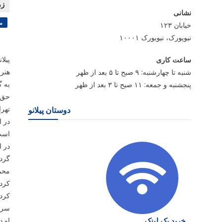
نشانی
م
خیابان ۱۲۳
نیویورک، نیویورک ۱۰۰۰۱
پیلا
ساعت کاری
هنرم
شنبه تا چهارشنبه: ۹ صبح تا ۵ بعد از ظهر
به گ
پنجشنبه و جمعه: ۱۱ صبح تا ۳ بعد از ظهر
حق 
تهرا
دوستان پیلانو
در ا
است،
در ا
گردی
محمد
کرده
کردن
سرش
خرید بک لینک
او د