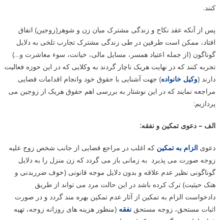
کنند.
پس از آنکه عقد نکاح و زندگی مشترک میان زن و شوهر(زوجین) اتفاق
افتاد، ممکن است طرفین در طی زندگی مشترک تجارب تلخی به دلایل
گوناگون (از جمله اعتیاد همسر، مسایل مالی، خیانت، سوء معاشرت و…)
تجربه کنند که در نهایت هریک ناچار گردند به وکلایی که در این حوزه فعالیت
دارند (
وکیل خانواده
) جهت آشنایی با حقوق خود وانجام اقدامات قضایی
مراجعه نمایند که در این نوشتار به بررسی اهم حقوق هریک از زوجین می
پردازیم:
الف – دعوی تمکین و نفقه:
دعوی
الزام به تمکین
که اغلب در مراجع قضایی از جانب شخص زوج علیه
زوجه صورت می پذیرد به زمانی باز می گردد که زن منزل را به دلایل
گوناگونی نظیر عدم علاقه و بدون دلایل موجه قانونی (خوف ضرربدنی و
هتک حیثیت) ترک کرده باشد در این حالت مرد می تواند از طریق
دادخواست الزام به تمکین از آثار عدم تمکین بهره مند گردد و در صورت
اثبات مستحق، زوجه مستحق
نفقه
(منظور هزینه های روزانه زوجه، تهیه