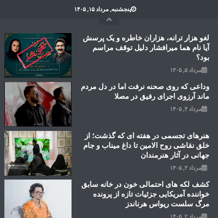
Ski
پنجشنبه, مرداد ۱۵, ۱۴۰۵
t
conten
لغو هزار ترانه، هزاران خاطره و یک پرسش
آیا نام هما میرافشار دلیل توقف مراسم
بود؟
مرداد ۵, ۱۴۰۵
وداعی که روی صحنه نرفت اما در دل مردم
ماند آرزوی اجرای رفیق در مصلا
مرداد ۴, ۱۴۰۵
هنرهای تجسمی در هفته ای که گذشت؛ از
خلق نقاشی روح الامین تا داغ میناب و جام
جهانی در آثار هنرمندان
مرداد ۳, ۱۴۰۵
کشف لکه های احتمالی خون در خانه سابق
خواننده آمریکایی جزئیات تازه از پرونده
مرگ سلست ریواس هرناندز
مرداد ۲, ۱۴۰۵