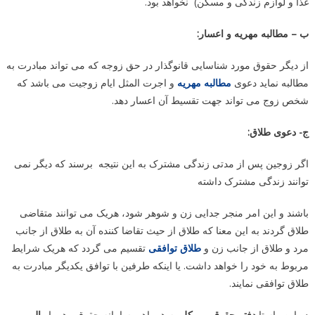
غذا و لوازم زندگی و مسکن) نخواهد بود.
ب – مطالبه مهریه و اعسار:
از دیگر حقوق مورد شناسایی قانوگذار در حق زوجه که می تواند مبادرت به
مطالبه نماید دعوی
مطالبه مهریه
و اجرت المثل ایام زوجیت می باشد که
شخص زوج می تواند جهت تقسیط آن اعسار دهد.
ج- دعوی طلاق:
اگر زوجین پس از مدتی زندگی مشترک به این نتیجه برسند که دیگر نمی
توانند زندگی مشترک داشته
باشند و این امر منجر جدایی زن و شوهر شود، هریک می توانند متقاضی
طلاق گردند به این معنا که طلاق از حیث تقاضا کننده آن به طلاق از جانب
مرد و طلاق از جانب زن و
طلاق توافقی
تقسیم می گردد که هریک شرایط
مربوط به خود را خواهد داشت. یا اینکه طرفین با توافق یکدیگر مبادرت به
طلاق توافقی نمایند.
در این راستا
دفتر حقوقی موکل
به همراهی سامانه حقوقی همراه
الو