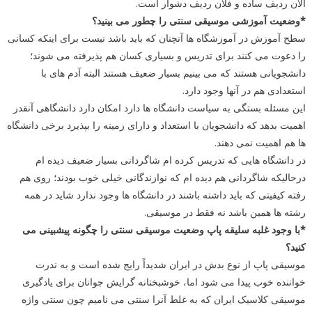
الان ردیف ساده و فلان ردیف دشوار است.
*وضعیت آموزشی موسیقی سنتی را چطور می بینید؟
سطح آموزش در آموزشگاه ها آنچنان که باید باشد نیست برای اینکه کسانی
را دعوت می کنند برای تدریس و بسیاری کسان هم پذیرفته می شوند؛
دانشجویانی هستند که می بینیم بسیار ضعیف هستند البته آدم های با
استعدادی هم در آنها وجود دارد.
این مسئله بستگی به سیاست دانشگاه ها دارد امکان دارد دانشگاهی آنقدر
اهمیت بدهد که دانشجویان با استعداد و دارای زمینه را بپذیرد برخی دانشگاه
ها هم اهمیت نمی دهند.
در دانشگاه هایی که تدریس کرده ام شاگردانی بسیار ضعیف دیده ام
درحالیکه شاگردانی هم دیده ام که نوازندگانی خیلی خوب بودند؛ روی هم
رفته کیفیتی که باید داشته باشند در دانشگاه ها وجود ندارد شاید در همه
رشته ها همین باشد نه فقط در موسیقی.
*با وجود غلبه سلیقه پاپ وضعیت موسیقی سنتی را چگونه پیشبینی می
کنید؟
موسیقی پاپ از نوع بدش در ایران شدیداً رایج شده است و به ندرت
خواننده خوب پیدا می شود اما، خوشبختانه گرایش جوانان برای یادگیری
موسیقی کلاسیک ایران که به غلط آنرا سنتی می نامیم چون سنتی واژه