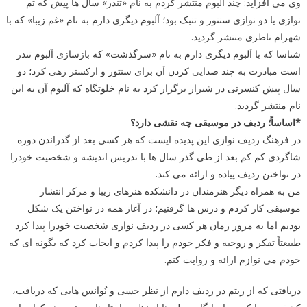
وی می افزاید: چند آلبوم منتشر کردم به نام «تندر» سال ها پیش که تم
نوازی یا دو نوازی سنتور و تنبک بود؛ آلبوم دیگری دارم به نام «غم زیبا» که با
شهرام ناظری منتشر گردید.
شناسا که با آلبوم دیگری دارم به نام «سرگذشت» که بازسازی آلبوم تندر
است مبادرت به چند صدایی کردن آن برای سنتور و ارکستر زهی کرد؛ دو
سال پیش کنسرتی در شیراز برگزار کرد به نام خلوتگاه که آلبوم آن به این
نام منتشر گردید.
*اساساً؛ ردیف در موسیقی چه نقشی دارد؟
در فرهنگ ردیف نوازی این پدیده ایست که هر کسی بعد از گذراندن دوره
شاگردی کم کم بعد از طی گذر سال ها با تدریس اندیشه و شخصیت خودرا
در نواختن ردیف پیاده و ارائه می کند.
من به همراه دیگر هنرمندان در دانشکده هنرهای زیبا و مرکز انتشار
موسیقی کار کردم و درس ها گرفتیم؛ در آغاز همه در نواختن یک شکل
بودیم اما به مرور زمان هر کسی در ردیف نوازی شخصیت خودرا پیدا کرد
طبیعتاً تفکر و روحیه و فکر خودم را پیدا کردم و ایجاب کرد که بگونه ای که
خودم می نوازم ارائه و روایت کنم.
دریافتی که از ریتم در ردیف دارم از نظر حسی و نُوانس هایی که دریافت،