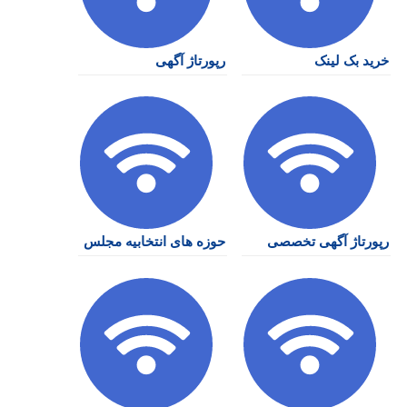
خرید بک لینک
رپورتاژ آگهی
رپورتاژ آگهی تخصصی
حوزه های انتخابیه مجلس