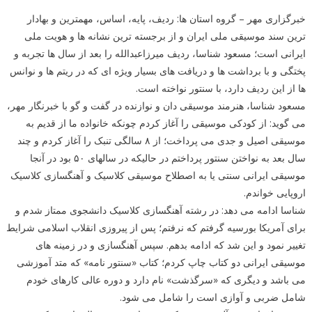
خبرگزاری مهر – گروه استان ها: ردیف، پایه، اساس، مهمترین و بهادار
ترین سند موسیقی ملی ایران و از برجسته ترین نشانه ها و هویت ملی
ایرانی است؛ مسعود شناسا، ردیف میرزاعبدالله را بعد از سال ها تجربه و
پختگی و با برداشت ها و دریافت های بسیار ویژه ای که در ریتم ها و نوانس
ها از این ردیف دارد، با سنتور نواخته است.
مسعود شناسا، هنرمند موسیقی دان و نوازنده در گفت و گو با خبرنگار مهر،
می گوید: از کودکی موسیقی را آغاز کردم چونکه خانواده ما از قدیم به
موسیقی اصیل و جدی می پرداخت؛ از ۸ سالگی تنبک را آغاز کردم و چند
سال بعد به نواختن سنتور پرداختم در حالیکه در سالهای ۵۰ بود در آنجا
موسیقی ایرانی سنتی یا به اصطلاح موسیقی کلاسیک و آهنگسازی کلاسیک
اروپایی خواندم.
شناسا ادامه می دهد: در رشته آهنگسازی کلاسیک دانشجوی ممتاز شدم و
برای آمریکا بورسیه گرفتم که نرفتم؛ پس از پیروزی انقلاب اسلامی شرایط
تغییر نمود و این شد که ادامه بدهم. سپس آهنگسازی و در زمینه های
موسیقی ایرانی دو کتاب چاپ کردم؛ کتاب «سنتور نامه» که متد آموزشی
می باشد و دیگری که «سرگذشت» نام دارد و دوره عالی کارهای خودم
شامل ضربی و آوازی است را شامل می شود.