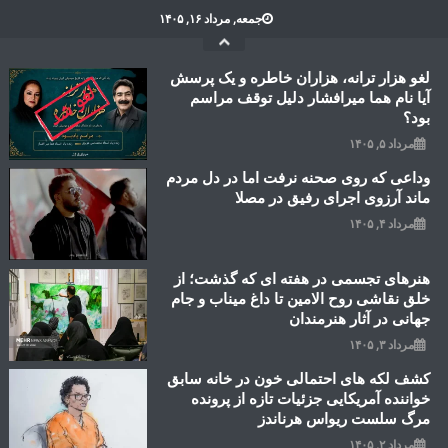
Ski
جمعه, مرداد ۱۶, ۱۴۰۵
t
conten
لغو هزار ترانه، هزاران خاطره و یک پرسش
آیا نام هما میرافشار دلیل توقف مراسم
بود؟
مرداد ۵, ۱۴۰۵
وداعی که روی صحنه نرفت اما در دل مردم
ماند آرزوی اجرای رفیق در مصلا
مرداد ۴, ۱۴۰۵
هنرهای تجسمی در هفته ای که گذشت؛ از
خلق نقاشی روح الامین تا داغ میناب و جام
جهانی در آثار هنرمندان
مرداد ۳, ۱۴۰۵
کشف لکه های احتمالی خون در خانه سابق
خواننده آمریکایی جزئیات تازه از پرونده
مرگ سلست ریواس هرناندز
مرداد ۲, ۱۴۰۵