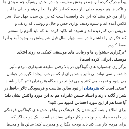
پیدا و درک کرده ام. چه در بخش مقایسه چه در بخش ریتمیک جمله بندی ها
و تاکید ها هم خودم خیلی نیاز دیدم که این کار را انجام دهم و خیلی ها این
را از من خواستند که این یک واقعیت است که در این سی، چهل سال سر
کلاس آمده اند و شیوه ردیف نوازی حس و حال و روشی که ردیف و
تدریس می کنم دیده اند و شنیده ام تاکید کرده اند که باید آلبوم را منتشر
کند فکرش را داشتم تا در سه، چهار سال قبل شرایطش به وجود آمد و آنرا
ضبط کردم.
*برگزاری جشنواره ها و رقابت های موسیقی کمکی به روند اعتلای
موسیقی ایرانی کرده است؟
برگزاری جشنواره های گوناگون در بالا رفتن سلیقه شنیداری مردم تأثیر
داشته و نمی تواند بی تأثیر باشد برای اینکه موجب ایجاد انگیزه در جوانان
می شود و تجربه می کنند و می توانند در دیدگاه هنرمندان تأثیر گذار باشند.
*مدتی است که
هنرمندان
از نبود سالن مناسب و فرسودگی تالار حافظ در
شیراز گلایه دارند و استاد حسین علیزاده هم به این مورد واکنش نشان داد؛
آیا شما هم از این مورد احساس کمبود می کنید؟
برای اطلاع و همه گیر شدن یک فرهنگ در واقع بخش های گوناگون فرهنگی
در جامعه حمایت و بودجه و کار دولتی پسندیده است؛ یک دولت اگر که
برای مردم کار می کند باید بودجه بگذارد و مدیریت کند؛ سالن ها و محیط