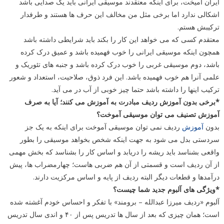
ایران آمیخت، برای اینکه معتقدند موسیقی ایرانی باید یک صدایی باشد
اشکالی ندارد اما برخی مثل من مخالف این حرف ها هستند و طرفدار
ترکیبش هستم.
معتقدم کسی که می خواهد این کار را بکند باید شرایطی داشته باشد
همچون اینکه موسیقی ایرانی را خوب فهمیده باشد و عمیق درک کرده
باشد، دوم موسیقی غربی را خوب درک کرده باشد و جنبه های تئوریک و
علمی آنرا هم خوب فهمیده باشد. این فرد ذوق، صلاحیت، استعداد و شعور
ترکیب اینها را داشته باشد حتما چیز خوبی از آب در می آید.
*برخی بدون آموزش ردیف مبادرت به آموزش می کنند؛ آیا به صرف
آموزش تصنیف می توان موسیقی آموخت؟
بدون
آموزش
ردیف نمی توان موسیقی آموخت برای اینکه به یک جز
سردستی بدل می شود به جهت اینکه شخص بخواهد موسیقی را بطور
واقعی بشناسد باید ریشه را دریابد و اساس کار را بشناسد که بخش مهمی
از آن ردیف است و قسمتی از آن هم ضربی هاست؛ چهارمضراب ها، پیش
درآمدها و قطعات دیگر البته ردیف از پایه و اساس مرکزیت دارند.
*ویژگی های آلبوم جدید شما چیست؟
آلبوم «ردیف میرزا عبدالله – برومند» با تفکر و احساس خودم آغشته شده
است؛ همان چیزی که بعد از سال ها تدریس پس از ۴۰ و اندی سال تدریس