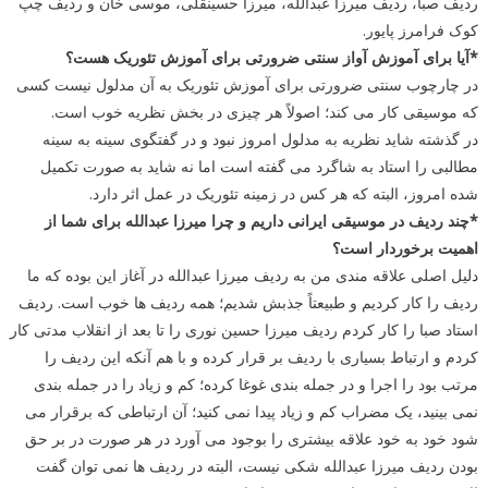
ردیف صبا، ردیف میرزا عبدالله، میرزا حسینقلی، موسی خان و ردیف چپ
کوک فرامرز پایور.
*آیا برای آموزش آواز سنتی ضرورتی برای آموزش تئوریک هست؟
در چارچوب سنتی ضرورتی برای آموزش تئوریک به آن مدلول نیست کسی
که موسیقی کار می کند؛ اصولاً هر چیزی در بخش نظریه خوب است.
در گذشته شاید نظریه به مدلول امروز نبود و در گفتگوی سینه به سینه
مطالبی را استاد به شاگرد می گفته است اما نه شاید به صورت تکمیل
شده امروز، البته که هر کس در زمینه تئوریک در عمل اثر دارد.
*چند ردیف در موسیقی ایرانی داریم و چرا میرزا عبدالله برای شما از
اهمیت برخوردار است؟
دلیل اصلی علاقه مندی من به ردیف میرزا عبدالله در آغاز این بوده که ما
ردیف را کار کردیم و طبیعتاً جذبش شدیم؛ همه ردیف ها خوب است. ردیف
استاد صبا را کار کردم ردیف میرزا حسین نوری را تا بعد از انقلاب مدتی کار
کردم و ارتباط بسیاری با ردیف بر قرار کرده و با هم آنکه این ردیف را
مرتب بود را اجرا و در جمله بندی غوغا کرده؛ کم و زیاد را در جمله بندی
نمی بینید، یک مضراب کم و زیاد پیدا نمی کنید؛ آن ارتباطی که برقرار می
شود خود به خود علاقه بیشتری را بوجود می آورد در هر صورت در بر حق
بودن ردیف میرزا عبدالله شکی نیست، البته در ردیف ها نمی توان گفت