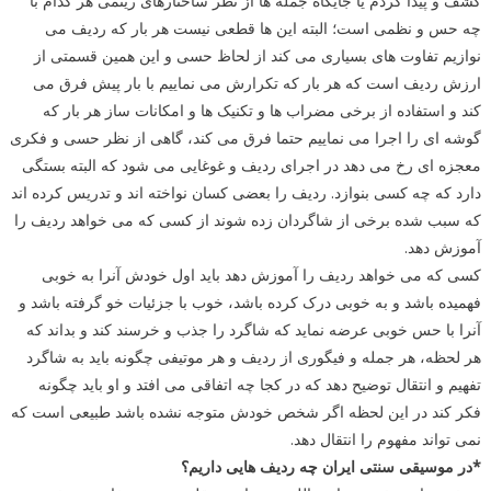
کشف و پیدا کردم یا جایگاه جمله ها از نظر ساختارهای ریتمی هر کدام با
چه حس و نظمی است؛ البته این ها قطعی نیست هر بار که ردیف می
نوازیم تفاوت های بسیاری می کند از لحاظ حسی و این همین قسمتی از
ارزش ردیف است که هر بار که تکرارش می نماییم با بار پیش فرق می
کند و استفاده از برخی مضراب ها و تکنیک ها و امکانات ساز هر بار که
گوشه ای را اجرا می نماییم حتما فرق می کند، گاهی از نظر حسی و فکری
معجزه ای رخ می دهد در اجرای ردیف و غوغایی می شود که البته بستگی
دارد که چه کسی بنوازد. ردیف را بعضی کسان نواخته اند و تدریس کرده اند
که سبب شده برخی از شاگردان زده شوند از کسی که می خواهد ردیف را
آموزش دهد.
کسی که می خواهد ردیف را آموزش دهد باید اول خودش آنرا به خوبی
فهمیده باشد و به خوبی درک کرده باشد، خوب با جزئیات خو گرفته باشد و
آنرا با حس خوبی عرضه نماید که شاگرد را جذب و خرسند کند و بداند که
هر لحظه، هر جمله و فیگوری از ردیف و هر موتیفی چگونه باید به شاگرد
تفهیم و انتقال توضیح دهد که در کجا چه اتفاقی می افتد و او باید چگونه
فکر کند در این لحظه اگر شخص خودش متوجه نشده باشد طبیعی است که
نمی تواند مفهوم را انتقال دهد.
*در موسیقی سنتی ایران چه ردیف هایی داریم؟