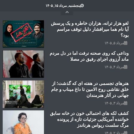
Ski
پنجشنبه, مرداد ۱۵, ۱۴۰۵
t
conten
لغو هزار ترانه، هزاران خاطره و یک پرسش
آیا نام هما میرافشار دلیل توقف مراسم
بود؟
مرداد ۵, ۱۴۰۵
وداعی که روی صحنه نرفت اما در دل مردم
ماند آرزوی اجرای رفیق در مصلا
مرداد ۴, ۱۴۰۵
هنرهای تجسمی در هفته ای که گذشت؛ از
خلق نقاشی روح الامین تا داغ میناب و جام
جهانی در آثار هنرمندان
مرداد ۳, ۱۴۰۵
کشف لکه های احتمالی خون در خانه سابق
خواننده آمریکایی جزئیات تازه از پرونده
مرگ سلست ریواس هرناندز
مرداد ۲, ۱۴۰۵