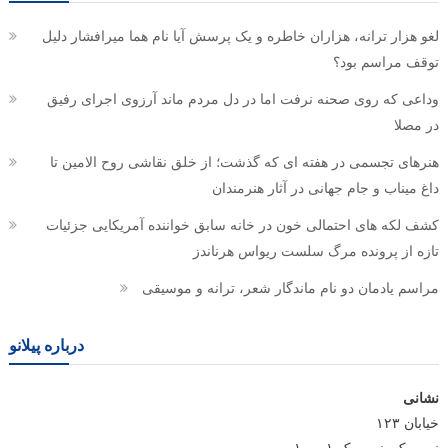
لغو هزار ترانه، هزاران خاطره و یک پرسش آیا نام هما میرافشار دلیل
توقف مراسم بود؟
وداعی که روی صحنه نرفت اما در دل مردم ماند آرزوی اجرای رفیق
در مصلا
هنرهای تجسمی در هفته ای که گذشت؛ از خلق نقاشی روح الامین تا
داغ میناب و جام جهانی در آثار هنرمندان
کشف لکه های احتمالی خون در خانه سابق خواننده آمریکایی جزئیات
تازه از پرونده مرگ سلست ریواس هرناندز
مراسم یادمان دو نام ماندگار شعر، ترانه و موسیقی
درباره پیلانو
نشانی
خیابان ۱۲۳
نیویورک، نیویورک ۱۰۰۰۱