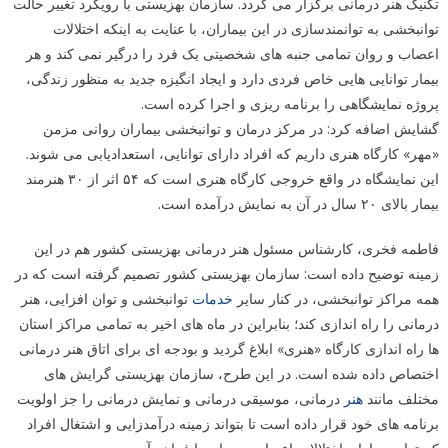
تکنیک هنر درمانی برگزار می گردد. سازمان بهزیستی با رویکرد تغییر حالت
توانبخشی به توانمندسازی در این بیماران، با عنایت به اینکه اختلالات
اعصاب و روان تمامی جنبه های شخصیتی یک فرد را درگیر نمی کند و هر
بیمار توانایی هایی خاص فردی دارد و ایجاد انگیزه جدید به منظور زندگی،
پروژه نمایشگاهی را برنامه ریزی و اجرا کرده است.
گشایش اضافه کرد: در مرکز درمان و توانبخشی بیماران روانی مزمن
«مهر» کارگاه هنری داریم که افراد دارای توانایی، استعدادیابی می شوند.
این نمایشگاه در واقع خروجی کارگاه هنری است که ۵۴ اثر از ۳۰ هنرمند
بیمار بالای ۲۰ سال در آن به نمایش درآمده است.
فاطمه فخری، کارشناس مسئول هنر درمانی بهزیستی کشور هم در این
زمینه توضیح داده است: سازمان بهزیستی کشور تصمیم گرفته است که در
همه مراکز توانبخشی، در کنار سایر
خدمات
توانبخشی و توان افزایی، هنر
درمانی را راه اندازی کند؛ بنابراین در ماه های اخیر به تمامی مراکز استان
ها راه اندازی کارگاه «هنری» ابلاغ گردید و بودجه ای برای اتاق هنر درمانی
اختصاص داده شده است. در این طرح، سازمان بهزیستی گرایش های
مختلف مانند
هنر
درمانی، موسیقی درمانی و نمایش درمانی را جز اولویت
برنامه های خود قرار داده است تا بتواند زمینه درآمدزایی و اشتغال افراد