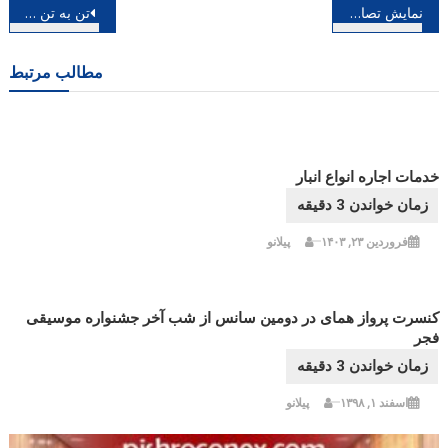
راهبری
نمایش تصاویر منتخب جشنواره هشت در ایستگاه های مترو
تن به تن به گالری سلوک می رود
نوشته
مطالب مرتبط
خدمات اجاره انواع انبار
فروردین ۲۳, ۱۴۰۳
پیلانو
کنسرت پرواز همای در دومین سانس از شب آخر جشنواره موسیقی
فجر
اسفند ۱, ۱۳۹۸
پیلانو