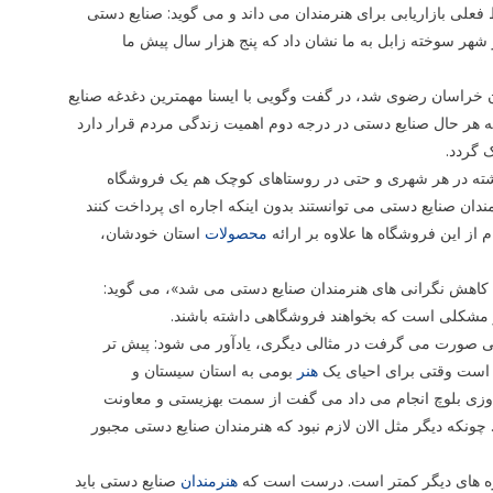
فعلی بازاریابی برای هنرمندان می داند و می گوید: صنایع دستی
شهر سوخته زابل به ما نشان داد که پنج هزار سال پیش ما
 خراسان رضوی شد، در گفت وگویی با ایسنا مهمترین دغدغه صنایع
به هر حال صنایع دستی در درجه دوم اهمیت زندگی مردم قرار دارد
 گردد.
 گذشته در هر شهری و حتی در روستاهای کوچک هم یک فروشگاه
ن صنایع دستی می توانستند بدون اینکه اجاره ای پرداخت کنند
م از این فروشگاه ها علاوه بر ارائه
محصولات
استان خودشان،
 کاهش نگرانی های هنرمندان صنایع دستی می شد»، می گوید:
ر مشکلی است که بخواهند فروشگاهی داشته باشند.
تی صورت می گرفت در مثالی دیگری، یادآور می شود: پیش تر
دم است وقتی برای احیای یک
هنر
بومی به استان سیستان و
ن دوزی بلوچ انجام می داد می گفت از سمت بهزیستی و معاونت
 چونکه دیگر مثل الان لازم نبود که هنرمندان صنایع دستی مجبور
وزه های دیگر کمتر است. درست است که
هنرمندان
صنایع دستی باید