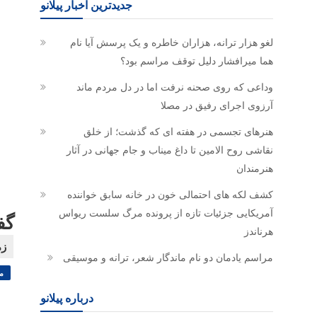
جدیدترین اخبار پیلانو
لغو هزار ترانه، هزاران خاطره و یک پرسش آیا نام
هما میرافشار دلیل توقف مراسم بود؟
وداعی که روی صحنه نرفت اما در دل مردم ماند
آرزوی اجرای رفیق در مصلا
هنرهای تجسمی در هفته ای که گذشت؛ از خلق
نقاشی روح الامین تا داغ میناب و جام جهانی در آثار
هنرمندان
کشف لکه های احتمالی خون در خانه سابق خواننده
آمریکایی جزئیات تازه از پرونده مرگ سلست ریواس
گف
هرناندز
مراسم یادمان دو نام ماندگار شعر، ترانه و موسیقی
م
درباره پیلانو