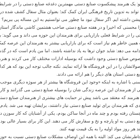
نو: یک هنرمند پیشکسوت صنایع دستی مهمترین دغدغه صنایع دستی را در شرایط 
واند به تدوین تاریخ فرهنگی ایران کمک کند؛ بعنوان مثال سفال کشف شده در 
یشن داشته ایم. اگر سفال نبود ما چطور می توانستیم به این مساله پی ببریم؟
 محسنی که اخیرا و در هفته صنایع دستی صاحب هشتمین کاشی ماندگار استان
 را در شرایط فعلی بازاریابی برای هنرمندان این حوزه می داند و می گوید: 
 همین خاطر هم نیاز است که برای بازاریابی بیشتر به هنرمندان این عرصه کمک
دامه می دهد: شاید جوان ترها به یاد نداشته باشند، اما من یادم است که در
ص صنایع دستی وجود داشت که بوسیله ادارات مختلف کار می کردند و هنرمندا
لاتشان را در این فروشگاه ها ارائه نمایند. نکته جالب توجه این بود که هر کدا
ع دستی استان های دیگر را هم ارائه می دادند.
ی با اشاره به اینکه «وجود این فروشگاه ها بیشتر از هر سوژه دیگری موجب
 از هنرمندان این عرصه زندگی شان را بوسیله صنایع دستی می گذرانند و کا
هنرمند که معتقد می باشد پیش تر حمایت های بیشتری از هنرمندان صنایع دس
ی که هنرمندان برای تولید صنایع دستی نیاز داشتند، برایشان تهیه می شد. یا
ستان رفته بودم و چند ماه در آنجا ساکن بودم، یکی از آشنایان که کار سوز
ع دستی به او پارچه و نخ و سفارش کار می دهند. این کار برای بسیار عالی بود.
د هر روز مواد اولیه را به یک قیمت تهیه کنند.
خاطرنشان می کند: البته با همه این اوصاف مشکلات صنایع دستی نسبت به ح