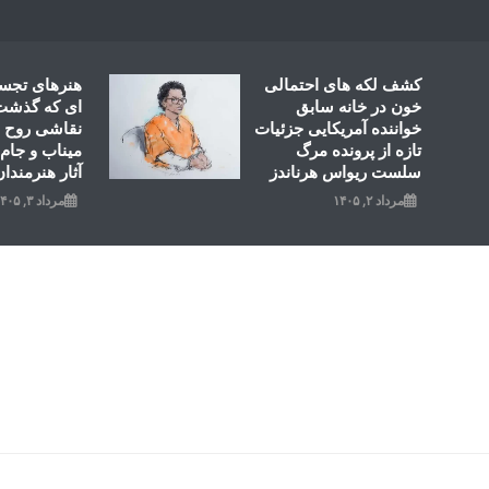
Ski
t
conten
کشف لکه های احتمالی
هنرهای تجس
خون در خانه سابق
ای که گذشت؛
خواننده آمریکایی جزئیات
نقاشی روح ال
تازه از پرونده مرگ
میناب و جام 
سلست ریواس هرناندز
آثار هنرمندان
مرداد ۲, ۱۴۰۵
مرداد ۳, ۱۴۰۵