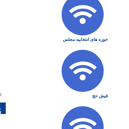
حوزه های انتخابیه مجلس
d
فیش حج
را
نو