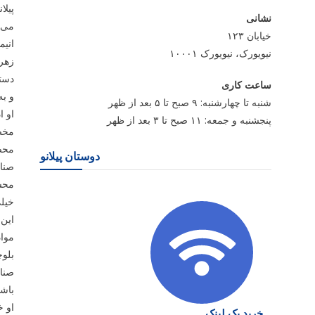
پیلا
نشانی
می ت
خیابان ۱۲۳
انیم
نیویورک، نیویورک ۱۰۰۰۱
زهرا
دستی
ساعت کاری
و به
شنبه تا چهارشنبه: ۹ صبح تا ۵ بعد از ظهر
او ا
پنجشنبه و جمعه: ۱۱ صبح تا ۳ بعد از ظهر
مخصو
محصو
دوستان پیلانو
صنای
محسن
خیلی
این 
مواد
بلوچ
صنای
باشن
او 
خرید بک لینک