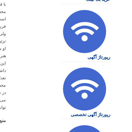
با ق
محس
است.
فرز
ولی 
تزئی
او م
هنر
رپورتاژ آگهی
این 
داشت
تعد
محسن
در 
می ن
توان
رپورتاژ آگهی تخصصی
منبع