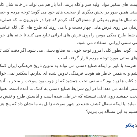
یمت های متغیر مواد اولیه سر و کله بزنند، اما باز هم می تواند در خانه شان کار 
نی همین طور در بخش دیگری از صحبت های خود می گوید: توجه مردم و خصوصا
 سال ها پیش به یکی از مسئولان گله کردم که چرا در تلویزیون ما که «ملی
ندان من روی فرش هایی چهار دست و پا می روند که طرح های گل لاله عباسی 
شما طرح میکی موس را روی فرش های ایرانی تبلیغ می کنید تا خانم های جوان 
نی سنتی ایرانی استفاده می شود.
ی گوید: بطور کلی امروز توجه خوبی به صنایع دستی می شود. اگر دقت کنید ت
های سنتی مورد توجه مردم قرار گرفته است.
هنرمند با باور بر اینکه صنایع دستی می تواند به تدوین تاریخ فرهنگی ایران ک
یم و به همین خاطر هم هویت فرهنگی تدوین شده ای نداریم. اسکندر نمی خواست 
اد کتاب ها زیاد بود که سقف تخت جمشید که از چوب بود سوخت و منجر به 
ی ادامه می دهد: اما در این شرایط صنایع دستی به کمک ما آمده است. بعنوا
تخت جمشید روی تختی نشسته که خراطی شده است و لباسش طرح و نقش دارد. 
ماید. یا اینکه سفال کشف شده در شهر سوخته زابل به ما نشان داد که پنج هز
ستیم به این مساله پی ببریم؟
:
پیلانو