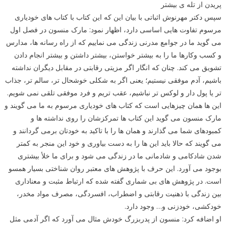
پریدن از تله ی بیشتر
سپس دکتر مهرنوش اثباتی با بیان این که این کتاب با کتاب های خودیاری
مرسوم تفاوت هایی اساسی دارد، اظهار نمود: مارک منسون در فصل اول
می گوید ما در جوامع مدرنی زندگی می نماییم که از راه رسانه ها، مدارس
و کسب وکارها ما را به بیشتر خواستن، بیشتر داشتن و بیشتر انجام دادن
تشویق می کند. چنان که انگار اگر مزیتی رقابتی در مقابل دیگران نداشته
باشیم، آدم موفقی نیستیم؛ یعنی اگر به شکلی خوشحال تر، سالم تر، جذاب
تر یا پول دار و لوکس تر نباشیم، عقب تریم و فرد موفقی تلقی نمی شویم.
این ها همان چیزهایی است که کتاب های خودیاری مرسوم به ما می گویند و
مارک منسون می گوید این کتاب ها تمرکزشان را روی نداشته ها و
کمبودهای شما می گذارند و همان ها را با تاکید به خودتان برمی گردانند و
می گویند که حالا باید این ها را به دست بیاوری و خود این منجر به کمتر
شدن شادکامی و شادمانی ما در زندگی می شود و برای ما خلأ بیشتری
بوجود می آورد. این حرف با پژوهش های معتبر روان شناختی بسیار همسو
است. در پژوهش های بی شماری گفته شده که ارتباط مثبت و معناداری
بین زندگی با ذهنیت رقابتی و اضطراب، افسردگی، مصرف مواد مخدر،
خودکشی، خودزنی و… وجود دارد.
او اضافه کرد: منسون از پدربزرگ خودش مثال می آورد که اگر آدمی مثل