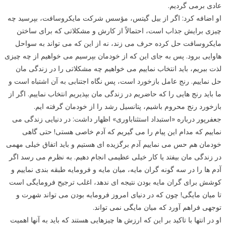
عادی برمی گردیم.
او اضافه کرد: اگر از بیل گیتس، مؤسس شرکت مایکروسافت، بپرسید چه
چیزی برایش جذاب است، احتمالاً از کارش و مشکلاتی که برای ساختن
مایکروسافت حل کرده حرف می زند، نه از این که می تواند به سواحل
هاوایی برود. پس به جای این که از خودمان بپرسیم می خواهیم از چه چیزی
لذت ببریم، باید انتخاب نماییم می خواهیم چه مشکلاتی را در زندگی مان
حل نماییم. رنج عامل بازخورد است، پس نگاه اجتنابی به آن اشتباه است و
ما باید رنج هایی را که حاضریم در زندگی مان بپذیریم انتخاب نماییم. اگر از
بازخورد رنج محروم باشیم، پتانسیل رشد را از خودمان گرفته ایم.
جعفرپور درباره «استبداد استثناباوری» اظهار داشت: در دنیایی زندگی می
نماییم که مدام این پیام را می گیریم که آدم خاصی هستی! حتی گاهی
خودمان هم حس می نماییم آدم برگزیده ای هستیم و باید اتفاق خیلی مهمی
در زندگی مان بیفتد یا کار خیلی عظیمی انجام دهیم. به نظرم می رسد اگر
آدم ها را در سه گونه گران مایه، میان مایه و فرومایه طبقه بندی نماییم و
کوشش برای گران مایه بودن نتیجه ای ندهد، اغلب ترجیح فرومایگی است
تا میان مایگی! چون که در دنیای امروز فرومایه بودن می تواند شهرت و
توجهی فراهم آورد که میان مایگی نمی تواند.
او در انتها با تاکید بر این که ارزش ها چیزهایی هستند که باید به آنها اهمیت