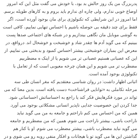
پدربزرگ من یک روز حالش بد بود، با خودش می گفت مثل این که امروز
اوضاع خوبی ندارم، ولی چاره ای ندارم باید بروم و به کارهای طویله برسم.
اما امروز در این شرایطی که تکنولوژی برای مان بوجود آورده است، اگر
فقط برای چند دقیقه بی حوصله باشیم یا احساس تنهایی نماییم، کافی است
به گوشی موبایل مان نگاهی بیندازیم و در شبکه های اجتماعی صدها پست
ببینیم که می گوید آدم ها چقدر شاد و خوشبخت و خوشحال اند. درواقع، در
معرض این بمباران خوشبختی بیشتر احساس کمبود و بدبختی می نماییم. از
این که عصبانی هستیم عصبانی تر می شویم یا از اینک ه مضطربیم
مضطرب تر می شویم و این همان چرخه معیوبی است که از تعامل با
تکنولوژی بوجود آمده است.
اثباتی اظهار داشت: در روان شناسی معتقدیم که مغر انسان طی سه
مرحله تکاملی به «توانایی فراشناخت» دست یافته است. بدین معنا که می
تواند در مورد فکرهایش فکر کند یا راجع به احساساتش احساساتی شود.
جدا کردن این خصوصیت جدایی ناپذیر انسانی مشکلاتی بوجود می آورد.
همین که من احساس می کنم ناراحتم و جامعه به من می گوید نباید
ناراحت باشی، بیشتر ناراحت می شوم. همین که من مضطربم و جامعه
می گوید نباید مضطرب باشی، بیشتر مضطرب می شوم. او با کنار هم
گذاشتن این ها می گوید تو با هیجانات و افکار منفی روبه رو می شوی و در