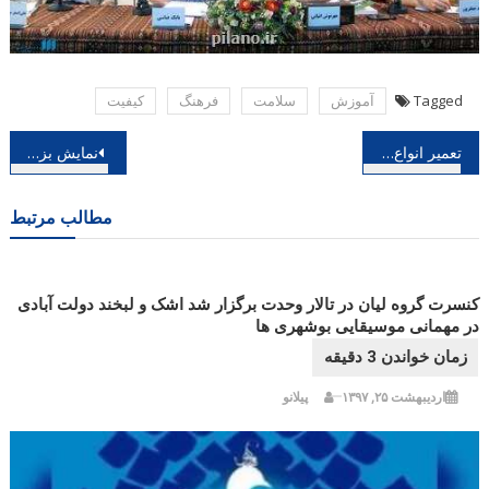
Tagged
آموزش
سلامت
فرهنگ
كیفیت
راهبری
تعمیر انواع کولر گازی در تهران توسط مجموعه سرویسکاران
نمایش بزرگ ترین مجموعه آثار داوینچی بعلاوه تصاویر
نوشته
مطالب مرتبط
کنسرت گروه لیان در تالار وحدت برگزار شد اشک و لبخند دولت آبادی
در مهمانی موسیقایی بوشهری ها
اردیبهشت ۲۵, ۱۳۹۷
پیلانو