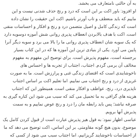
به آن حالتی نامتعارف می بخشد.
او افزود: باور اکت بر این است که درد و رنج حذف شدنی نیست و این
ماییم که باید منعطف و تاب آورتر باشیم. اکت این حقیقت را نشان داده
است که زندگی کامل و اصیل متضمن درد و رنج و افکار و احساسات منفی
است. اکت با هدف بالابردن انعطاف پذیری روانی شش آموزه دوسویه دارد
که یک سویه شان انعطاف پذیری روانی ما را بالا می برد و سویه دیگر آنرا
پایین می آورد. یکی از بنیادی ترین این آموزه ها که در این کتاب بسیار
برجسته است، مفهوم پذیرش است. برای توضیح این مفهوم به مفهوم
مخالف آن برمی گردم. اجتناب، اجتناب از تجربه ها و احساس های
ناخوشایندی است که اقتضای زندگی غنی و پرارزش است. ما به صورت
غریزی از درد و رنج اجتناب می نماییم. اما تعلیم اکت بر اساس اجتناب
ناپذیری درد، رنج، عواطف و افکار منفی است. همینطور این که اجتناب
هزینه های گزافی به ما تحمیل می کند که سبب می شود این کناره گیری به
صرفه نباشد؛ پس باید رابطه مان را درد و رنج عوض نماییم و به سمت
پذیرش آنها برویم.
عباسی اظهار نمود: به قول هیز پذیرش عبارت است از قبول کردن کامل یک
موضوع، بدون هیچ گونه مقاومتی. بر این اساس، اکت توضیح می دهد که ما
از احساسات ناخوشایند گریزانیم، اما اجتناب سبب می شود از کسی که