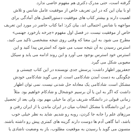
گرفته است، حتی مدرک دکتری هم مفهوم خاصی ندارد.
او با بیان این که در این تعریف خاص از موفقیت عامل شانس و تلاش
اهمیت دارند و بیشتر کتاب های موفقیت دستورالعمل های آمادگی برای
مواجهه با شانس احتمالی اند، بیان کرد: اما کتاب حاضر در مورد این تعریف
خاص از موفقیت نیست. در فصل اول مفهوم «چرخه بازخورد جهنمی»
مطرح می شود. به این معنا که وقتی روی نتیجه مشخصی تاکید می کنید،
استرس رسیدن به آن نتیجه سبب می شود که استرس پیدا کنید و این
استرس خود استرس بوجود می آورد و این روند ادامه می یابد و سیکل
معیوبی شکل می گیرد.
جعفرپور اظهار داشت: پرسش جدی نویسنده در این کتاب چیستی و
چگونگی به دست آمدن شادکامی است. او می گوید شادکامی خودش
مشکل است. شادکامی یک معادله حل شدنی نیست. نمی توان اظهار
داشت که اگر به این یا آن برسیم خوشحال و شادکام خواهیم بود. مثلاً
زمانی قبولی در دانشگاه شریف برای ما خیلی مهم بود، ولی بعد از تحصیل
در این دانشگاه با مشکل انتخاب میان در ایران ماندن یا از ایران رفتن و
مرزهای علم را جابه جا کردن، روبه رو شدیم. شاید به نظر خیلی خوب
باشد، اما گاهی آدم ها دوست دارند گزینه های کمتری پیش رو داشته باشند.
منسون می گوید با رسیدن به موقعیت مطلوب، باز به وضعیت ناشادی یا