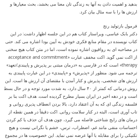
بدهید و اهمیت دادن به آنها به زندگی تان معنا می بخشد، بحث معیارها و
ارزش ها را با سه مثال بیان کرد.
فرمول بازتولید رنج
دکتر بابک عباسی، ویراستار کتاب هم در این جلسه اظهار داشت: در این
کتاب نویسنده در مقام منابع فکری خودش به آیین بودا اشاره می کند. حتی
در مصاحبه ای به رواقیون اشاره نموده است، اما در متن کتاب هیچ سخنی
از اکت نمی گوید. اکت مخفف عبارت «acceptance and commitment
therapy» است که در فارسی به «درمان مبتنی بر پذیرش و پایبندی/تعهد»
ترجمه می شود. منظور از «پذیرش» و «پایبندی» در این عبارت پایبندی به
ارزش های شخصی، پذیرش و کنار آمدن با مقتضای آن ارزش ها است. این
روش درمانی که کمتر از ۴۰ سال دارد، به شدت مورد توجه و در حال بسط
است و در دهه اخیر در ایران بسیار مطرح گردیده است. هدف اکت بنا بر
فلسفه زندگی ای که به آن اعتقاد دارد، بالا بردن انعطاف پذیری روانی و
تاب آوری است، البته در کنار سلامت روانی. اکت دقیقاً در همین نقطه از
درمان های رایج شناختی فاصله می گیرد، چون هدف آن حذف یا کم کردن
احساسات منفی مانند غم، اضطراب، ترس، خشم یا نگرانی نیست و هیچ
تکنیکی را برای مقابله با آنها عرضه نمی نماید. این خصوصیت ها در مجموع