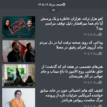
Ski
جمعه, مرداد ۱۶, ۱۴۰۵
t
conten
لغو هزار ترانه، هزاران خاطره و یک پرسش
آیا نام هما میرافشار دلیل توقف مراسم
بود؟
مرداد ۵, ۱۴۰۵
وداعی که روی صحنه نرفت اما در دل مردم
ماند آرزوی اجرای رفیق در مصلا
مرداد ۴, ۱۴۰۵
هنرهای تجسمی در هفته ای که گذشت؛ از
خلق نقاشی روح الامین تا داغ میناب و جام
جهانی در آثار هنرمندان
مرداد ۳, ۱۴۰۵
کشف لکه های احتمالی خون در خانه سابق
خواننده آمریکایی جزئیات تازه از پرونده
مرگ سلست ریواس هرناندز
مرداد ۲, ۱۴۰۵