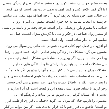
هجمه بیشتر خواستن، بیشتر کوشیدن و بیشتر طلبکار بودن از زندگی هستی.
اما اگر کمتر تلاش کنی و کمتر اهمیت بدهی حالت بهتر است. او می گوید
بی خیالی یعنی خردمندانه تعریف کردن آن چه اهداف مهم تلقی می نماییم.
خردمندانه انتخاب نماییم به چه چیزی اهمیت بدهیم. این امر در روان
شناسی با مفهوم بلوغ و پختگی برابر است. هرچه پخته تر و بالیده تر باشیم،
از منظر روان شناختی در فکر و عمل با گزینش میزان اهمیت عمل می
نماییم. این به نظر ساده است، ولی آسان نیست.
او افزود: در فصل دوم کتاب تعریف عمومی شادمانی زیر سوال می رود.
منسون می گوید مشکلات در زندگی بشر تمامی ندارند؛ فقط تغییر یا ارتقا
پیدا می کنند. بنابراین، اگر بپذیریم که شادکامی مشکل نداشتن نیست، بلکه
حل مشکلات است، باید بتوانیم با ناراحتی ها و آشفتگی هایی که این
مشکلات برای ما ایجاد می کنند کنار بیاییم و آنها را بپذیریم. اگر ما دائماً به
دنبال تجربه احساسات مثبت باشیم و درواقع بخواهیم احساسات منفی مان
را پس بزنیم، انگار در باطلاق دست وپا می زنیم. منسون می گوید جست
وجو کردن یا تمنای چیزی نشان دهنده این واقعیت است که آنرا نداریم و
بیشتر در آن مساله گرفتار می شویم. ما در ادبیات و فرهنگم ان این
مضمون را داریم. چنان که مولانا می گوید: «جمله بی قراری از طلب قرار
تو است/ عاشق بی قرار شو تا که قرار آیدت». یعنی اگر من بتوانم در کنار