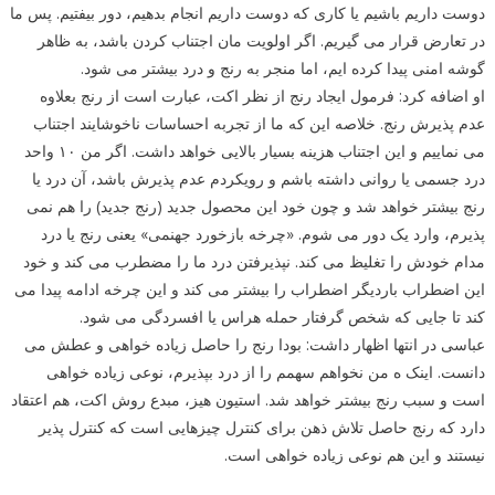
دوست داریم باشیم یا کاری که دوست داریم انجام بدهیم، دور بیفتیم. پس ما
در تعارض قرار می گیریم. اگر اولویت مان اجتناب کردن باشد، به ظاهر
گوشه امنی پیدا کرده ایم، اما منجر به رنج و درد بیشتر می شود.
او اضافه کرد: فرمول ایجاد رنج از نظر اکت، عبارت است از رنج بعلاوه
عدم پذیرش رنج. خلاصه این که ما از تجربه احساسات ناخوشایند اجتناب
می نماییم و این اجتناب هزینه بسیار بالایی خواهد داشت. اگر من ۱۰ واحد
درد جسمی یا روانی داشته باشم و رویکردم عدم پذیرش باشد، آن درد یا
رنج بیشتر خواهد شد و چون خود این محصول جدید (رنج جدید) را هم نمی
پذیرم، وارد یک دور می شوم. «چرخه بازخورد جهنمی» یعنی رنج یا درد
مدام خودش را تغلیظ می کند. نپذیرفتن درد ما را مضطرب می کند و خود
این اضطراب باردیگر اضطراب را بیشتر می کند و این چرخه ادامه پیدا می
کند تا جایی که شخص گرفتار حمله هراس یا افسردگی می شود.
عباسی در انتها اظهار داشت: بودا رنج را حاصل زیاده خواهی و عطش می
دانست. اینک ه من نخواهم سهمم را از درد بپذیرم، نوعی زیاده خواهی
است و سبب رنج بیشتر خواهد شد. استیون هیز، مبدع روش اکت، هم اعتقاد
دارد که رنج حاصل تلاش ذهن برای کنترل چیزهایی است که کنترل پذیر
نیستند و این هم نوعی زیاده خواهی است.