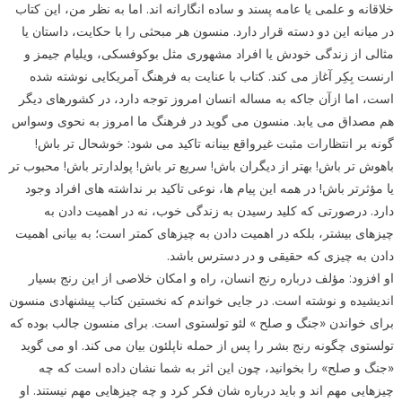
خلاقانه و علمی یا عامه پسند و ساده انگارانه اند. اما به نظر من، این کتاب
در میانه این دو دسته قرار دارد. منسون هر مبحثی را با حکایت، داستان یا
مثالی از زندگی خودش یا افراد مشهوری مثل بوکوفسکی، ویلیام جیمز و
ارنست بِکِر آغاز می کند. کتاب با عنایت به فرهنگ آمریکایی نوشته شده
است، اما ازآن جاکه به مساله انسان امروز توجه دارد، در کشورهای دیگر
هم مصداق می یابد. منسون می گوید در فرهنگ ما امروز به نحوی وسواس
گونه بر انتظارات مثبت غیرواقع بینانه تاکید می شود: خوشحال تر باش!
باهوش تر باش! بهتر از دیگران باش! سریع تر باش! پولدارتر باش! محبوب تر
یا مؤثرتر باش! در همه این پیام ها، نوعی تاکید بر نداشته های افراد وجود
دارد. درصورتی که کلید رسیدن به زندگی خوب، نه در اهمیت دادن به
چیزهای بیشتر، بلکه در اهمیت دادن به چیزهای کمتر است؛ به بیانی اهمیت
دادن به چیزی که حقیقی و در دسترس باشد.
او افزود: مؤلف درباره رنج انسان، راه و امکان خلاصی از این رنج بسیار
اندیشیده و نوشته است. در جایی خواندم که نخستین کتاب پیشنهادی منسون
برای خواندن «جنگ و صلح » لئو تولستوی است. برای منسون جالب بوده که
تولستوی چگونه رنج بشر را پس از حمله ناپلئون بیان می کند. او می گوید
«جنگ و صلح» را بخوانید، چون این اثر به شما نشان داده است که چه
چیزهایی مهم اند و باید درباره شان فکر کرد و چه چیزهایی مهم نیستند. او