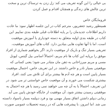
بی خیالی را این گونه تعریف می کند: زل زدن به ترسناک ترین و سخت
ترین چالش های زندگی و همچنان اقدام و عمل کردن.
فرومایگان خاص
همینطور رشید جعفرپور، مترجم کتاب در این جلسه اظهار نمود: ما عادت
داریم اطلاعات جدیدمان را بر پایه اطلاعات قبلی طبقه بندی نماییم. این
کتاب در طبقه بندی اولیه متعلق به دسته خودیاری یا آموزش موفقیت
است، اما با آنها تفاوت هایی بنیادین دارد. کتاب های آموزش موفقیت،
تعریفی بسیار تنگ و باریک از موفقیت دارند. اگر بخواهیم شماری از افراد
موفق را برپایه این کتاب ها نام ببریم، احتمالاً اسامی بیل گیتس، لیونل
مسی و مریم میرزاخانی به ذهن مان متبادر می شود؛ یعنی کسانی که
موقعیتی بسیار نادر و خاص داشتند. در این تعریف خاص، احتمال موفقیت
بسیار پایین است و هر چه آدم ها بیشتر برای آن تلاش می کنند، افراد
بیشتری شکست می خورند و آن موقعیت خاص خواستنی تر می شود. در
این تعریف، احتمالاً یا به آن چه می خواهید نمی رسید یا هر چه احتمال به
موفقیتی رسیدن بیشتر شود، آن موفقیت از جایگاه خودش پایین می آید.
زمانی دیپلم داشتن اتفاق بسیار مهمی بود و فرد دیپلمه بسیار باسواد دانسته
می شد. اما امروز، با پیشرفت هایی که در زمینه تحصیلات عمومی صورت