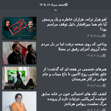
Ski
جمعه, مرداد ۱۶, ۱۴۰۵
t
conten
لغو هزار ترانه، هزاران خاطره و یک پرسش
آیا نام هما میرافشار دلیل توقف مراسم
بود؟
مرداد ۵, ۱۴۰۵
وداعی که روی صحنه نرفت اما در دل مردم
ماند آرزوی اجرای رفیق در مصلا
مرداد ۴, ۱۴۰۵
هنرهای تجسمی در هفته ای که گذشت؛ از
خلق نقاشی روح الامین تا داغ میناب و جام
جهانی در آثار هنرمندان
مرداد ۳, ۱۴۰۵
کشف لکه های احتمالی خون در خانه سابق
خواننده آمریکایی جزئیات تازه از پرونده
مرگ سلست ریواس هرناندز
مرداد ۲, ۱۴۰۵