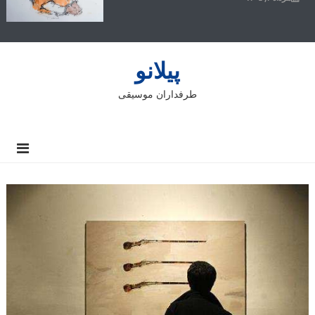
پیلانو
طرفداران موسیقی