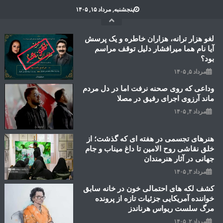
Ski
پنجشنبه, مرداد ۱۵, ۱۴۰۵
t
conten
لغو هزار ترانه، هزاران خاطره و یک پرسش
آیا نام هما میرافشار دلیل توقف مراسم
بود؟
مرداد ۵, ۱۴۰۵
وداعی که روی صحنه نرفت اما در دل مردم
ماند آرزوی اجرای رفیق در مصلا
مرداد ۴, ۱۴۰۵
هنرهای تجسمی در هفته ای که گذشت؛ از
خلق نقاشی روح الامین تا داغ میناب و جام
جهانی در آثار هنرمندان
مرداد ۳, ۱۴۰۵
کشف لکه های احتمالی خون در خانه سابق
خواننده آمریکایی جزئیات تازه از پرونده
مرگ سلست ریواس هرناندز
مرداد ۲, ۱۴۰۵