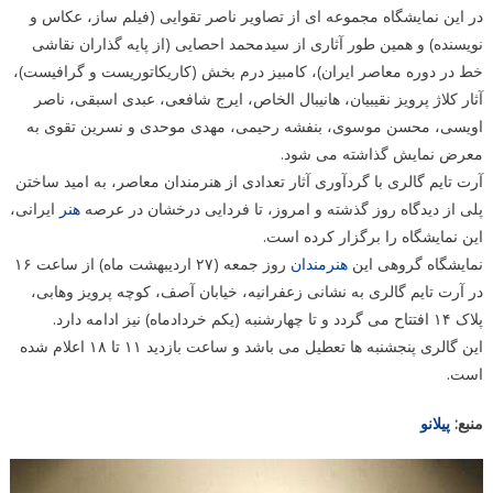
در این نمایشگاه مجموعه ای از تصاویر ناصر تقوایی (فیلم ساز، عکاس و
نویسنده) و همین طور آثاری از سیدمحمد احصایی (از پایه گذاران نقاشی
خط در دوره معاصر ایران)، کامبیز درم بخش (کاریکاتوریست و گرافیست)،
آثار کلاژ پرویز نقیبیان، هانیبال الخاص، ایرج شافعی، عبدی اسبقی، ناصر
اویسی، محسن موسوی، بنفشه رحیمی، مهدی موحدی و نسرین تقوی به
معرض نمایش گذاشته می شود.
آرت تایم گالری با گردآوری آثار تعدادی از هنرمندان معاصر، به امید ساختن
پلی از دیدگاه روز گذشته و امروز، تا فردایی درخشان در عرصه
هنر
ایرانی،
این نمایشگاه را برگزار کرده است.
نمایشگاه گروهی این
هنرمندان
روز جمعه (۲۷ اردیبهشت ماه) از ساعت ۱۶
در آرت تایم گالری به نشانی زعفرانیه، خیابان آصف، کوچه پرویز وهابی،
پلاک ۱۴ افتتاح می گردد و تا چهارشنبه (یکم خردادماه) نیز ادامه دارد.
این گالری پنجشنبه ها تعطیل می باشد و ساعت بازدید ۱۱ تا ۱۸ اعلام شده
است.
منبع:
پیلانو