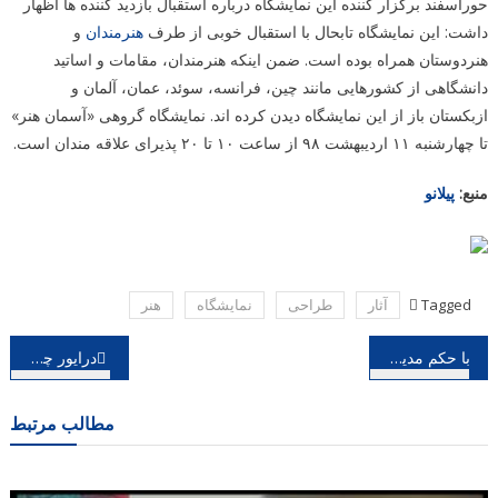
حوراسفند برگزار کننده این نمایشگاه درباره استقبال بازدید کننده ها اظهار
داشت: این نمایشگاه تابحال با استقبال خوبی از طرف
هنرمندان
و
هنردوستان همراه بوده است. ضمن اینکه هنرمندان، مقامات و اساتید
دانشگاهی از کشورهایی مانند چین، فرانسه، سوئد، عمان، آلمان و
ازبکستان باز از این نمایشگاه دیدن کرده اند. نمایشگاه گروهی «آسمان هنر»
تا چهارشنبه ۱۱ اردیبهشت ۹۸ از ساعت ۱۰ تا ۲۰ پذیرای علاقه مندان است.
منبع:
پیلانو
Tagged
آثار
طراحی
نمایشگاه
هنر
راهبری
با حکم مدیرکل دفترموسیقی ارشاد؛ شهرام صارمی مدیر اجرایی سی و پنجمین جشنواره موسیقی فجر شد
درایور چی مرجع تخصصی دانلود درایور
نوشته
مطالب مرتبط