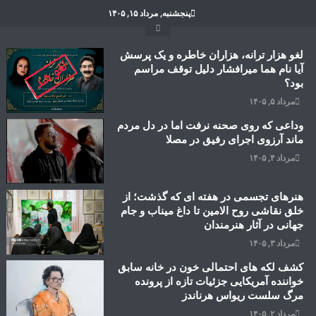
Ski
پنجشنبه, مرداد ۱۵, ۱۴۰۵
t
conten
لغو هزار ترانه، هزاران خاطره و یک پرسش
آیا نام هما میرافشار دلیل توقف مراسم
بود؟
مرداد ۵, ۱۴۰۵
وداعی که روی صحنه نرفت اما در دل مردم
ماند آرزوی اجرای رفیق در مصلا
مرداد ۴, ۱۴۰۵
هنرهای تجسمی در هفته ای که گذشت؛ از
خلق نقاشی روح الامین تا داغ میناب و جام
جهانی در آثار هنرمندان
مرداد ۳, ۱۴۰۵
کشف لکه های احتمالی خون در خانه سابق
خواننده آمریکایی جزئیات تازه از پرونده
مرگ سلست ریواس هرناندز
مرداد ۲, ۱۴۰۵