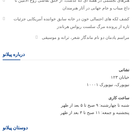
هنرهای تجسمی در هفته ای که گذشت؛ از خلق نقاشی روح الامین تا
داغ میناب و جام جهانی در آثار هنرمندان
کشف لکه های احتمالی خون در خانه سابق خواننده آمریکایی جزئیات
تازه از پرونده مرگ سلست ریواس هرناندز
مراسم یادمان دو نام ماندگار شعر، ترانه و موسیقی
درباره پیلانو
نشانی
خیابان ۱۲۳
نیویورک، نیویورک ۱۰۰۰۱
ساعت کاری
شنبه تا چهارشنبه: ۹ صبح تا ۵ بعد از ظهر
پنجشنبه و جمعه: ۱۱ صبح تا ۳ بعد از ظهر
دوستان پیلانو