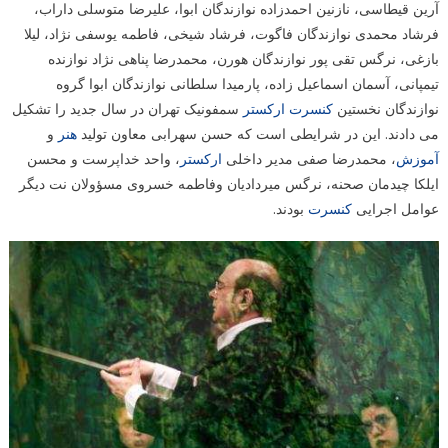
آرین قیطاسی، نازنین احمدزاده نوازندگان ابوا، علیرضا متوسلی داراب،
فرشاد محمدی نوازندگان فاگوت، فرشاد شیخی، فاطمه یوسفی نژاد، لیلا
بازغی، نرگس تقی پور نوازندگان هورن، محمدرضا پناهی نژاد نوازنده
تیمپانی، آسمان اسماعیل زاده، پارمیدا سلطانی نوازندگان ابوا گروه
نوازندگان نخستین
کنسرت
ارکستر
سمفونیک تهران در سال جدید را تشکیل
می دادند. این در شرایطی است که حسن سهرابی معاون تولید
هنر
و
آموزش
، محمدرضا صفی مدیر داخلی
ارکستر
، واحد خداپرست و محسن
ایلکا چیدمان صحنه، نرگس میردادیان وفاطمه خسروی مسؤولان نت دیگر
عوامل اجرایی
کنسرت
بودند.