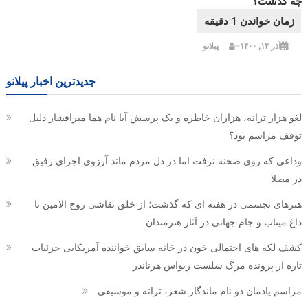
چه گذشت؟
آذر ۱۴, ۱۴۰۰
پیلانو
جدیدترین اخبار پیلانو
لغو هزار ترانه، هزاران خاطره و یک پرسش آیا نام هما میرافشار دلیل
توقف مراسم بود؟
وداعی که روی صحنه نرفت اما در دل مردم ماند آرزوی اجرای رفیق
در مصلا
هنرهای تجسمی در هفته ای که گذشت؛ از خلق نقاشی روح الامین تا
داغ میناب و جام جهانی در آثار هنرمندان
کشف لکه های احتمالی خون در خانه سابق خواننده آمریکایی جزئیات
تازه از پرونده مرگ سلست ریواس هرناندز
مراسم یادمان دو نام ماندگار شعر، ترانه و موسیقی