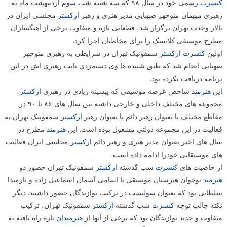
کنسرت
رسمی خود در سال ۹۸ که سه شنبه شب سوم اردیبهشت ماه به
رهبری میهمان منوچهر صهبایی مدیر هنری و رهبر
ارکستر
مجلسی ایران در
تالار وحدت تهران برگزار شد، قطعاتی تازه و متفاوت برخی از آهنگسازان
مطرح موسیقی کلاسیک را برای مخاطبان اجرا کرد.
اولین
کنسرت
ارکستر
سمفونیک تهران در شرایطی به رهبری منوچهر
صهبایی انجام شد که طبق شنیده ها وی دستمزدی بابت رهبری اش در این
برنامه دریافت نکرده بود.
این
هنرمند
شاخص عرصه موسیقی که پیشینه زیادی در رهبری
ارکستر
مجموعه های مختلف داخلی و خارجی داشته بین سال های ۸۶ تا ۹۰ در
مقاطع مختلف یا بعنوان رهبر دائم یا بعنوان رهبر
ارکستر
سمفونیک تهران به
فعالیت در این مجموعه دولتی مشغول بوده است. این
هنرمند
مطرح در
سال های اخیر بعنوان مدیر هنری و رهبر دائم
ارکستر
مجلسی ایران فعالیت
های موسیقایی خودرا ادامه داده است.
از خاصیت های
کنسرت
شب گذشته
ارکستر
سمفونیک تهران حضور دو
هنرمند
نوجوان هنرستان موسیقی با اسامی آسمان اسماعیل زاده و پارمیدا
سلطانی بود که بعنوان سولیست در ترکیب نوازندگان حضور داشتند. دیگر
نکته جالب توجه
کنسرت
شب گذشته
ارکستر
سمفونیک تهران، ترکیب
متفاوت و جدید نوازندگان بود که برخی از آنها از
هنرمندان
تازه راه یافته به