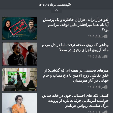
Ski
پنجشنبه, مرداد ۱۵, ۱۴۰۵
t
conten
لغو هزار ترانه، هزاران خاطره و یک پرسش
آیا نام هما میرافشار دلیل توقف مراسم
بود؟
مرداد ۵, ۱۴۰۵
وداعی که روی صحنه نرفت اما در دل مردم
ماند آرزوی اجرای رفیق در مصلا
مرداد ۴, ۱۴۰۵
هنرهای تجسمی در هفته ای که گذشت؛ از
خلق نقاشی روح الامین تا داغ میناب و جام
جهانی در آثار هنرمندان
مرداد ۳, ۱۴۰۵
کشف لکه های احتمالی خون در خانه سابق
خواننده آمریکایی جزئیات تازه از پرونده
مرگ سلست ریواس هرناندز
مرداد ۲, ۱۴۰۵