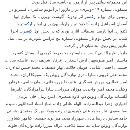
این مجموعه دولتی پس از آزمون پرحاشیه سال قبل بودند.
سمفونی شماره ۱۹ «ونیزی» در ر ماژور اثر آنتونیو سالییری، کنسرتو در
رمینور برای ابوا و
ارکستر
اثر لودویک آگوست لوبرن با تک نوازی ابوا
آسمان اسماعیل زاده، آداجیو؛ تم و واریاسیون برای ابوا و
ارکستر
با
تکنوازی ابوا پارمیدا سلطانی آثاری بودند که در بخش اول
کنسرت
اجرا
شدند. در بخش دوم باز سمفونی شماره پنج فرانس شوبرت در سی بمل
ماژور پیش روی مخاطبان قرار گرفت.
مازیار ظهیرالدینی
کنسرت
مایستر، محمدرضا کریمی آسیستان
کنسرت
مایستر، امیر مینوسپهر، آرش اسدنژاد، عرفان شریف زاده، عاطفه سادات
حسینی، احسان شامی، هومان جلالت، بهار فلسفی، محمد حسن ده لاری،
محمد علی غریبی، سارا نادری نوازندگان ویولن یک، مونیکا لران، محمد
امین عطایی، مهوش عسگری، علیرضا چهره قانی، پیمان شامی، عرفان
وکیلی، محمد امین واحدی، موژان میرزایی، سارا بیرامزادگان، علیرضا
گلستانه نوازندگان ویولن دو، کاوه تسعیری، امین زمان خان، پژمان
اختیاری، زهرا عبدالله زاده، الهام عادلی زاده، طناز استاد اسداللهی، سیده
صبا صفوی، نیاز محمد علی لاهرودی نوازنده ویولا، بهرنگ معتمدی، هستی
حامد سپاس، پارسا هادی، شهرزاد مجد، میر نوید حمیدی، کیامهر کشاورز
نوازندگان ویولن سل، مه سیما فلاحی، غزاله میرزا زاده نوازندگان فلوت،