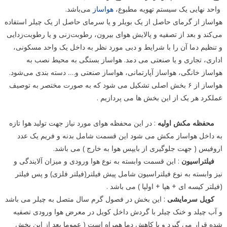
واحد نهایی یک سیستم تهویه مطبوع،
هواساز
می‌باشد.
هواساز از گرمای حاصل از یک بویلر و یا سرمای حاصل از یک چیلر استفاده
می‌کند و بعد از تصفیه و پالایش هوای بیرون، رطوبت‌زنی و یا رطوبت‌زدایی
و تنظیم دما آن را با شرایط و دبی مورد نظر به داخل یک واحد مسکونی،
اداری، تجاری و یا صنعتی می دمد. هواساز بستگی به محیط نصب به
هواساز خانگی، هواساز آپارتمانی، هواساز صنعتی و…. دسته بندی می‌شود.
هواساز از ۶ بخش اصلی تشکیل می شود که به صورت مختصر به توصیف
عملکرد هر یک از این بخش ها می پردازیم .
محفظه مکش اولیه
: در این محفظه هوای مورد نیاز جهت تولید هوا تازه
به داخل هواساز مکش می شود این قسمت شامل بدنه و فریم یک عدد
اروفیس ( جهت جلوگیری از بایپس هوا به خارج ) می باشد.
فیلتراسیون
: این قسمت وابسته به نوع هوا ورودی و میزان آلایندگی و
نیز وابسته به نوع فیلتراسیون شامل پیش فیلتر(فیلتر فلزی) و پس فیلتر
(فیلتر کیسه ای + هپا + اولپا ) می باشد .
کویل سرمایشی
: این بخش در فصول گرم سال متصل به چیلر می باشد
و آب چیلد و خنک چیلر با گردش داخل کویل در معرض هوا ورودی تصفیه
شده قرار می گیرد و با کاهش دما همراه است ( عموما بعد از این بخش