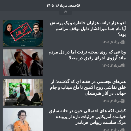
Ski
جمعه, مرداد ۱۶, ۱۴۰۵
t
conten
لغو هزار ترانه، هزاران خاطره و یک پرسش
آیا نام هما میرافشار دلیل توقف مراسم
بود؟
مرداد ۵, ۱۴۰۵
وداعی که روی صحنه نرفت اما در دل مردم
ماند آرزوی اجرای رفیق در مصلا
مرداد ۴, ۱۴۰۵
هنرهای تجسمی در هفته ای که گذشت؛ از
خلق نقاشی روح الامین تا داغ میناب و جام
جهانی در آثار هنرمندان
مرداد ۳, ۱۴۰۵
کشف لکه های احتمالی خون در خانه سابق
خواننده آمریکایی جزئیات تازه از پرونده
مرگ سلست ریواس هرناندز
مرداد ۲, ۱۴۰۵