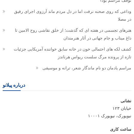
توقف مراسم بود؟
وداعی که روی صحنه نرفت اما در دل مردم ماند آرزوی اجرای رفیق
در مصلا
هنرهای تجسمی در هفته ای که گذشت؛ از خلق نقاشی روح الامین تا
داغ میناب و جام جهانی در آثار هنرمندان
کشف لکه های احتمالی خون در خانه سابق خواننده آمریکایی جزئیات
تازه از پرونده مرگ سلست ریواس هرناندز
مراسم یادمان دو نام ماندگار شعر، ترانه و موسیقی
درباره پیلانو
نشانی
خیابان ۱۲۳
نیویورک، نیویورک ۱۰۰۰۱
ساعت کاری