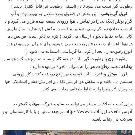
رطوبت گیر نسب می شود تا در تابستان رطوبت نیز قابل کنترل باشد )
کویل گرمایشی
: این بخش در فصول سرد متصل به بویلر بوده و آب
گرم بویلر (دیگ بخار) در تماس با هوا ورودی تصفیه شده قرار می گیرد و با
از دست دادن دما گرم می شود و به قسمت مکش فن هدایت و از طریق
کانال ها به نقاط دلخواه ارسال می گردد. ( لازم به ذکر است افزایش دما
در هوا باعث از دست رفتن رطوبت می شود و برای جبران این موضوع از
انواع رطوبت زن بعد از کویل ها گرمایشی استفاده می شود . )
رطوبت زن یا رطوبت گیر
: این دو دستگاه وابسته به نوع عملکرد هواساز
وظیفه تنظیم رطوبت هوا را به میزان دلخواه بر عهده دارند .
فن – موتور و قدرت
: این قسمت در واقع دریافت کننده کار ورودی
سیستم می باشد و با مکش هوا از سر کانال و افزایش فشار استاتیکی هوا
به میزان لازم هوا را به نقاط مختلف هدایت می کند .
برای کسب اطلاعات بیشتر می‌توانید به
سایت شرکت مهتاب گستر
به
آدرس https://www.cooling-tower.ir مراجعه نمائید و یا با کارشناسان این
شرکت در ارتباط باشید.