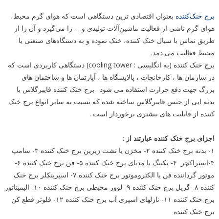
برج خنک‌کننده
بعنوان اقتصادی ترین دستگاهی است که هوای گرم محیط،
هوای گرم ناشی از فعالیت ماشین‌آلات تولیدی و … را می‌گیرد و آن را از
طریق تماس با سیال خنک کننده، خنک نموده و به دستگاه‌های صنعتی یا
محیط فعالیت می دمد.
برج خنک کننده (به انگلیسی : cooling tower) دستگاهی کاربردی است که
در سازمان ها ، کارخانجات ، پالایشگاه ها ، آپارتمان ها و ساختمان های
بزرگ جهت دفع حرارت استفاده می شود . برج خنک کننده فایبرگلاس با
بدنه ایی از جنس فایبرگلاس ساخته شده که نسبت به سایر انواع برج خنک
کننده از قابلیت های بیشتری برخوردار است .
اجزای برج خنک کننده عبارتند از
:
۱- بدنه برج خنک کننده ۲- مخزن یا تشت زیرین برج خنک کننده ۳- سامپ
۴-استراکچر ۴- پکینگ یا مدیای برج خنک کننده ۵- فن برج خنک کننده ۶-
موتور گرداننده فن یا الکتروموتور برج خنک کننده ۷- اسپرینکلر برج خنک
کننده ۸- گریل برج خنک کننده ۹- لوور محیطی برج خنک کننده ۱۰- الیمیناتور
برج خنک کننده ۱۱- نازلهای اسپری آب برج خنک کننده ۱۲- فلوتر قطع کن
برج خنک کننده