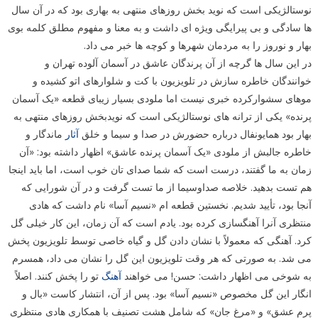
نوستالژیکی است که نوید بخش روزهای منتهی به بهاری بود که در آن سال
ها سادگی و بی پیرایگی ویژه ای داشت و به معنا و مفهوم مطلق کلمه بوی
بهار و نوروز را به مردمان شهرها و کوچه ها خبر می داد.
در این سال ها گرچه از آن پرندگان عاشق در آسمان آلوده تهران و
خوانندگان خاطره سازش در تلویزیون با کت و شلوارهای اتو کشیده و
موهای سشوارکرده خبری نیست اما ملودی بسیار زیبای قطعه «یک آسمان
پرنده» یکی از ترانه های نوستالژیکی است که نویدبخش روزهای منتهی به
بهار بود همایونفال درباره حضورش در صدا و سیما و خلق
آثار
ماندگار و
خاطره جالبش از ملودی «یک آسمان پرنده عاشق» اظهار داشته بود: «آن
زمان به ما گفتند، درست است که شما صدای تان خوب است، اما باید اینجا
هم تست بدهید. خلاصه صداوسیما از ما تست گرفت و در آن شورایی که
آنجا بود، تأیید شدیم. نخستین قطعه ام «نسیم آسا» نام داشت که هادی
منتظری آنرا آهنگسازی کرده بود. یادم است که آن زمان، این کار خیلی گل
کرد. آهنگی که معمولاً با نشان دادن گل و گیاه خاصی توسط تلویزیون پخش
می شد. به صورتی که هر وقت تلویزیون این گل را نشان می داد، همسرم
به شوخی می اظهار داشت: حسن! می خواهند
آهنگ
تو را پخش کنند. اصلاً
انگار این گل مخصوص «نسیم آسا» بود. پس از آن، انتشار کاست «بال و
پرم عشق» و «مرغ جان» که شامل هشت تصنیف با همکاری هادی منتظری