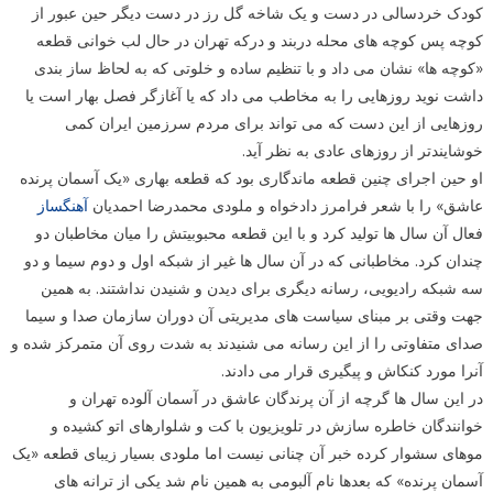
کودک خردسالی در دست و یک شاخه گل رز در دست دیگر حین عبور از
کوچه پس کوچه های محله دربند و درکه تهران در حال لب خوانی قطعه
«کوچه ها» نشان می داد و با تنظیم ساده و خلوتی که به لحاظ ساز بندی
داشت نوید روزهایی را به مخاطب می داد که یا آغازگر فصل بهار است یا
روزهایی از این دست که می تواند برای مردم سرزمین ایران کمی
خوشایندتر از روزهای عادی به نظر آید.
او حین اجرای چنین قطعه ماندگاری بود که قطعه بهاری «یک آسمان پرنده
عاشق» را با شعر فرامرز دادخواه و ملودی محمدرضا احمدیان
آهنگساز
فعال آن سال ها تولید کرد و با این قطعه محبوبیتش را میان مخاطبان دو
چندان کرد. مخاطبانی که در آن سال ها غیر از شبکه اول و دوم سیما و دو
سه شبکه رادیویی، رسانه دیگری برای دیدن و شنیدن نداشتند. به همین
جهت وقتی بر مبنای سیاست های مدیریتی آن دوران سازمان صدا و سیما
صدای متفاوتی را از این رسانه می شنیدند به شدت روی آن متمرکز شده و
آنرا مورد کنکاش و پیگیری قرار می دادند.
در این سال ها گرچه از آن پرندگان عاشق در آسمان آلوده تهران و
خوانندگان خاطره سازش در تلویزیون با کت و شلوارهای اتو کشیده و
موهای سشوار کرده خبر آن چنانی نیست اما ملودی بسیار زیبای قطعه «یک
آسمان پرنده» که بعدها نام آلبومی به همین نام شد یکی از ترانه های