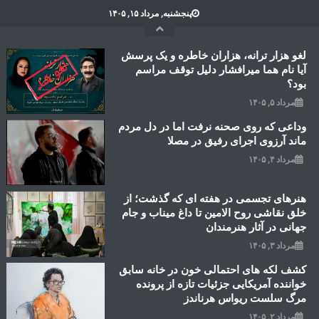
Ski
پنجشنبه, مرداد ۱۵, ۱۴۰۵
t
conten
لغو هزار ترانه، هزاران خاطره و یک پرسش
آیا نام هما میرافشار دلیل توقف مراسم
بود؟
مرداد ۵, ۱۴۰۵
وداعی که روی صحنه نرفت اما در دل مردم
ماند آرزوی اجرای رفیق در مصلا
مرداد ۴, ۱۴۰۵
هنرهای تجسمی در هفته ای که گذشت؛ از
خلق نقاشی روح الامین تا داغ میناب و جام
جهانی در آثار هنرمندان
مرداد ۳, ۱۴۰۵
کشف لکه های احتمالی خون در خانه سابق
خواننده آمریکایی جزئیات تازه از پرونده
مرگ سلست ریواس هرناندز
مرداد ۲, ۱۴۰۵