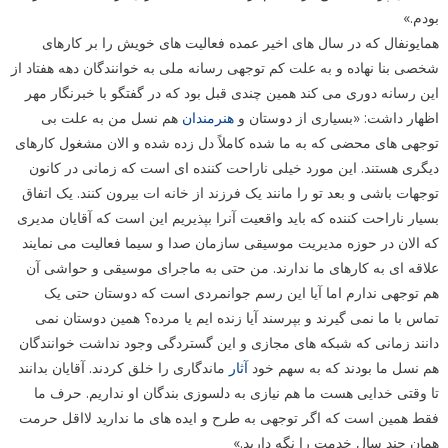
بودم.»
همایونفال که در سال های اخیر عمده فعالیت های خویش را بر کارهای
شخصی بنا نهاده و به علت کم توجهی رسانه ملی به خوانندگان دهه هفتاد از
این رسانه دوری می کند همین چندی قبل بود که در گفتگو با خبرنگار مهر
اظهار داشت: «بسیاری از دوستان و
هنرمندان
هم نسل من به علت بی
توجهی های محضی که به ما شده کاملاً دل زده شده و الان مشغول کارهای
دیگری هستند. این مورد خیلی ناراحت کننده ای است که زمانی در کانون
توجهات باشی و بعد تو را مانند یک فرزند از خانه ات بیرون کنند. یک اتفاق
بسیار ناراحت کننده که باید واقعیت آنرا بپذیریم این است که آقایان مدیری
که الان در حوزه مدیریت موسیقی سازمان صدا و سیما فعالیت می نمایند
علاقه ای به کارهای ما ندارند. من حتی به ماجرای موسیقی و حواشی آن
هم توجهی ندارم اما آیا این رسم جوانمردی است که دوستان حتی یک
تماس با ما نمی گیرند و بپرسند آیا زنده ایم یا مرده؟ همین دوستان نمی
دانند زمانی که شبکه های مجازی و این گستردگی وجود نداشت خوانندگان
هم نسل ما بودند که به سهم خود
آثار
ماندگاری را خلق کردند. آقایان بدانند
تا وقتی خدایی هست ما هم نیازی به دلسوزی بندگان او نداریم. حرف ما
فقط همین است که اگر توجهی به طرح و ایده های ما ندارید لااقل حرمت
همان چند سال خدمت را نگه دارید.»