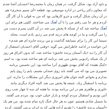
و داود آزاد بود، شکل گرفت. در همان زمان با محمدرضا احمدیان آشنا شدم
که معاون دکتر ریاحی در اداره موسیقی بود. قطعه «آی نسیم سحری» هم
در آن زمان شکل گرفت و جزو کارهایی بود که من به قولی با آن کار گُل
کردم و هر جا می رفتم من را با آن
آهنگ
می شناختند. کلیپی هم برای این
آهنگ
ساخته شد که از شبکه ۵ پخش می شد. در آن کلیپ پسرم دست من
را می گرفت و ما در کوچه های دربند قدم می زدیم. یادم است، مجله
سینما این کار را برای مسابقه گذاشت و من برنده جایزه ای هم شدم.»
این خواننده در ادامه خاطراتش می گوید: «وقتی آقای احمدیان استقبال از
آن کار را دید «یک آسمان پرنده عاشق» ساخته شد، که بدون اغراق هر روز
از یک شبکه رادیویی پخش می شد. برنامه ای هم ساخته شده بود، به اسم
«جُنگ هفته» که آقای مهدی ظهوری آنرا ساخته بود. این نخستین برنامه
تصویری من بود که می گفتند باید روی صندلی بشینم، پایم را روی پایم
بندازم و بخوانم. البته جوان های امروزی دیگر این مشکلات را ندارند. این
برنامه با استقبال زیاد، جمعه ها پخش می شد. البته افراد دیگری مانند
خاوری و طاهری هم در این برنامه بودند. ما هفته ای سه تا چهار شب روی
آنتن بودیم و استقبال مردم کوچه و بازار خیلی خوب بود. مردم می گفتند،
ما سمبل شادی هستیم. چون به هر حال جَنگ تازه تمام شده بود. من هم یک
«آسمان پرنده عاشق» را تقدیم آزاده هایی که به ایران برمی گشتند، کرده