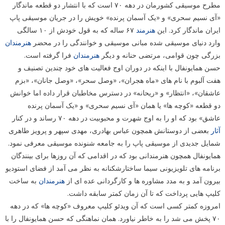
مطرح موسیقی کشورمان در دهه ۷۰ است که با انتشار دو قطعه ماندگار
«آی نسیم سحری» و «یک آسمان پرنده» خویش را در جریان موسیقی پاپ
ایران ماندگار کرد. این
هنرمند
۶۷ ساله که به قول خودش از ۱۰ سالگی
وارد دنیای موسیقی شده مبانی موسیقی و خوانندگی را در محضر
هنرمندان
بزرگی چون قوامی، مرتضی حنانه و دیگر
هنرمندان
فرا گرفته است.
حسن همایونفال با اینکه در دوران اوج فعالیت های خود چندین تصنیف و
هفت آلبوم با نام های «ماه هجران»، «وصل سحر»، «وصل جانان»، «بزم
عاشقان»، «انتظار» و «ریحانه» در دسترس مخاطبان قرار داده اما خوانش
دو قطعه «کوچه ها» یا همان «آی نسیم سحری» و «یک آسمان پرنده
عاشق» بود که او را به اوج شهرت و محبوبیت در دهه ۷۰ رساند و در کنار
آثار
بعضی از دوستانش همچون عباس بهادری، مهدی سپهر و پرویز طاهری
شمایل جدیدی از موسیقی پاپ را به جامعه شنونده موسیقی معرفی نمود.
همایونفال همچون هنرمندانی بود که در اقدامی که آن روزها برای بینندگان
برنامه های تلویزیونی سیما ساختارشکنانه به نظر می آمد از فضای استودیو
بیرون آمد و به مدد مشاوره ها و کارگردانی عده ای از
هنرمندان
به ساخت
کلیپ هایی پرداخت که تا آن زمان کمتر سابقه داشت.
امروزه کمتر کسی است که آن ویدئو کلیپ معروف «کوچه ها» که در دهه
۷۰ پخش می شد را به خاطر نیاورد. همان نماهنگی که حسن همایونفال را با