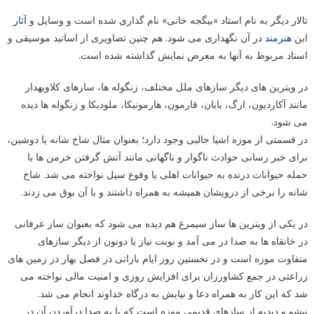
تالار دیگر به نام استاد «بیگجه خانی» نام گذاری شده است و وسایل و
آثار
این
هنرمند
در آن نگهداری می شود. هم چنین تصاویری از اساتید موسیقی و
اسناد مربوط به آنها به معرض نمایش گذاشته شده است.
در ویترین های دیگر سازهای ملل مختلف، زنگوله ها، سازهای کلاویه‎دار
مانند آکاردیون، ارگ، بایان، قارمون، هارمونیکا، ملودیکا و زنگوله ها دیده
می شود.
در قسمتی از موزه اشیا جالبی وجود دارد؛ بعنوان مثال شاخ شانه یا دوشین،
برای خبر رسانی حوادث ناگوار و ناگهانی مانند آتش گرفتن خرمن ها یا
حمله حیوانات درنده به حیوانات اهلی یا وقوع سیل نواخته می شد. شاخ
شانه را برخی از درویشان همیشه به همراه داشتند و با آن‎ بوق می زدند.
در یکی از ویترین ها ساز سیمرغ هم دیده می شود که بعنوان ساز عرفانی
در خانقاه ها به صدا در می آمد و نوبت نیاز یا دونون از دیگر سازهای
متفاوت موزه است و در نخستین روز ایام بارانی در فصل بهار در زمین های
زراعتی در جمع کشاورزان برای افزایش روزی و امنیت مالی نواخته می
شد که این کار به همراه دعا و نیایش به درگاه خداوند انجام می شد.
نیشو و دبدبه از سازهای قدیمی موزه است که با به صدا درآوردن آن در