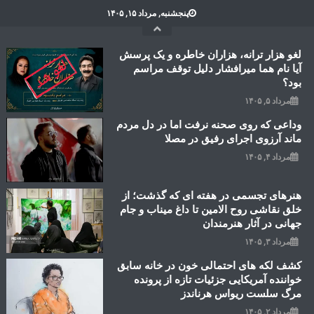
Ski
پنجشنبه, مرداد ۱۵, ۱۴۰۵
t
conten
لغو هزار ترانه، هزاران خاطره و یک پرسش
آیا نام هما میرافشار دلیل توقف مراسم
بود؟
مرداد ۵, ۱۴۰۵
وداعی که روی صحنه نرفت اما در دل مردم
ماند آرزوی اجرای رفیق در مصلا
مرداد ۴, ۱۴۰۵
هنرهای تجسمی در هفته ای که گذشت؛ از
خلق نقاشی روح الامین تا داغ میناب و جام
جهانی در آثار هنرمندان
مرداد ۳, ۱۴۰۵
کشف لکه های احتمالی خون در خانه سابق
خواننده آمریکایی جزئیات تازه از پرونده
مرگ سلست ریواس هرناندز
مرداد ۲, ۱۴۰۵