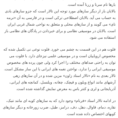
بارها نام سرنا و زرنا آمده است.
بالابان باز از دیگر سازهای مورد توجه این تالار است که جزو سازهای بادی
به حساب می آید. بالابان اصطلاحی ترکی است و در فارسی به آن «نرمه
نای» می گویند و از سازهای محلی و متعلق به نواحی شمال غربی ایران
است. بالابان در موسیقی نظامی و برای خبردادن در پادگان های نظامی باز
استفاده می شود.
فلوت هم در این قسمت به چشم می خورد. فلوت نوعی نی تکمیل شده که
مخصوص اروپاییان است و در موسیقی علمی نیزجای دارد. با فلوت می
توان به راحتی صداهای مختلف را اجرا کرد ولی چون پرده های مخصوص
موسیقی ایرانی را ندارد، نواختن نغمه های ایرانی با این ساز مشکل است.
تالار بعدی به نام «تالار استاد زاون» مزین شده و در آن سازهای زهی
آرشه‎ای مانند انواع ویلون و قیچک، چغانه، ویلنسل، کمانچه های ایرانی،
آذربایجانی و لری و کنتر باس به معرض نمایش گذاشته شده است.
در ادامه تالار استاد «فرنام» وجود دارد که به سازهای کوبه ای مانند تنبک،
نقاره، دمام، قاوال، دهل، دف، درامز، طبل، ضرب زورخانه و دیگر سازهای
کوبه‎‎ای اختصاص داده شده است.