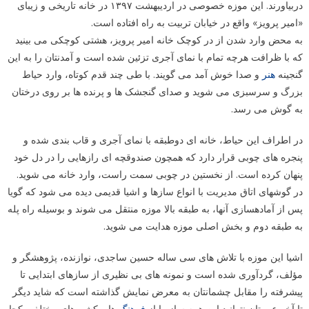
دربیاورند. این موزه خصوصی در اردیبهشت ۱۳۹۷ در خانه تاریخی و زیبای
«امیر پرویز» واقع در خیابان تربیت به راه افتاده است.
به محض وارد شدن از در کوچک خانه امیر پرویز، هشتی کوچکی می بینید
که با ظرافت هرچه تمام با نمای آجری تزئین شده است و آمدنتان را به این
گنجینه
هنر
و صدا خوش آمد می گویند. با طی چند قدم کوتاه، وارد حیاط
بزرگ و سرسبزی می شوید و صدای گنجشک ها و پرنده ها بر روی درختان
به گوش می رسد.
در اطراف این حیاط، خانه ای دوطبقه با نمای آجری و قاب بندی شده و
پنجره های چوبی قرار دارد که هم‎چون صندوقچه ای رازهایی را در دل خود
پنهان کرده است. از نخستین در چوبی سمت راست، وارد خانه می شوید.
در گوشه‎ای اتاق مدیریت با انواع سازها و اشیا قدیمی دیده می شود که گویا
پس از آماده‎سازی آنها، به طبقه بالا موزه منتقل می شوند و بوسیله راه پله
به طبقه دوم و بخش اصلی موزه هدایت می شوید.
اشیا این موزه با تلاش های سی ساله حسین ساجدی، نوازنده، پژوهشگر و
مؤلف، گردآوری شده است و نمونه های بی نظیری از سازهای ابتدایی تا
پیشرفته را مقابل چشمانتان به معرض نمایش گذاشته است که شاید دیگر
تا آخر عمرتان نتوانید این همه ساز را از
فرهنگ
ها و کشورهای مختلف یکجا