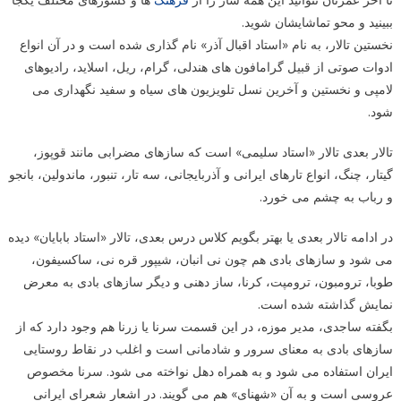
ببینید و محو تماشایشان شوید.
نخستین تالار، به نام «استاد اقبال آذر» نام گذاری شده است و در آن انواع
ادوات صوتی از قبیل گرامافون های هندلی، گرام، ریل، اسلاید، رادیوهای
لامپی و نخستین و آخرین نسل تلویزیون های سیاه و سفید نگهداری می
شود.
تالار بعدی تالار «استاد سلیمی» است که سازهای مضرابی مانند قوپوز،
گیتار، چنگ، انواع تارهای ایرانی و آذربایجانی، سه تار، تنبور، ماندولین، بانجو
و رباب به چشم می خورد.
در ادامه تالار بعدی یا بهتر بگویم کلاس درس بعدی، تالار «استاد بابایان» دیده
می شود و سازهای بادی هم چون نی انبان، شیپور قره نی، ساکسیفون،
طوبا، ترومبون، ترومپت، کرنا، ساز دهنی و دیگر سازهای بادی به معرض
نمایش گذاشته شده است.
بگفته ساجدی، مدیر موزه، در این قسمت سرنا یا زرنا هم وجود دارد که از
سازهای بادی به معنای سرور و شادمانی است و اغلب در نقاط روستایی
ایران استفاده می شود و به همراه دهل نواخته می شود. سرنا مخصوص
عروسی است و به آن «شهنای» هم می گویند. در اشعار شعرای ایرانی