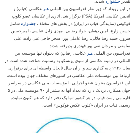
تقدیر
جشنواره
شدند.
در این رویداد که زیر نظر فدراسیون بین المللی
هنر
عکاسی (فیاپ) و
انجمن عکاسی آمریکا (PSA) برگزار شد، آثاری از عکاسان عضو کلوپ
فوکوس (نمایندگی فیاپ در ایران) در بخش های مختلف
جشنواره
شامل
حسین زارع، امین دهقان، جواد رضایی، مهدی زابل عباسی، امیرحسین
هنرور، حمید رضا هلالی، رضا عاملی پور، سحر حاجی غنی زاده، علی
سامعی و مرجان تقی پور فهندری پذیرفته شدند.
فدراسیون بین المللی
هنر
عکاسی (فیاپ) که بعنوان تنها موسسه بین
المللی در زمینه عکاسی از سوی یونسکو به رسمیت شناخته شده است در
سال ۱۹۴۶ پایه گذاری شد و از آن سال تابحال واسطه ای برای برقراری
ارتباط بین مؤسسات ملی عکاسی در کشورهای مختلف جهان بوده است.
این فدراسیون بعنوان عضو اجرایی با مؤسسات ملی عکاسی در سراسر
جهان همکاری نزدیک دارد که تعداد آنها به بیشتر از ۹۰ موسسه ملی در ۵
قاره می رسد. فیاپ در هر کشور تنها یک دفتر دارد که هم اکنون نماینده
رسمی فیاپ در ایران «کلوپ عکس فوکوس» است.