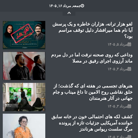
Ski
جمعه, مرداد ۱۶, ۱۴۰۵
t
conten
لغو هزار ترانه، هزاران خاطره و یک پرسش
آیا نام هما میرافشار دلیل توقف مراسم
بود؟
مرداد ۵, ۱۴۰۵
وداعی که روی صحنه نرفت اما در دل مردم
ماند آرزوی اجرای رفیق در مصلا
مرداد ۴, ۱۴۰۵
هنرهای تجسمی در هفته ای که گذشت؛ از
خلق نقاشی روح الامین تا داغ میناب و جام
جهانی در آثار هنرمندان
مرداد ۳, ۱۴۰۵
کشف لکه های احتمالی خون در خانه سابق
خواننده آمریکایی جزئیات تازه از پرونده
مرگ سلست ریواس هرناندز
مرداد ۲, ۱۴۰۵