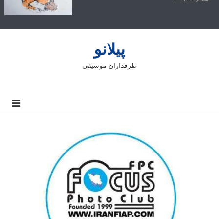
پیلانو
طرفداران موسیقی