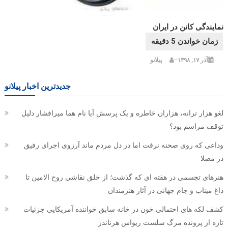
نمایندگی کانن در ایران
آذر ۱۷, ۱۳۹۸
پیلانو
جدیدترین اخبار پیلانو
لغو هزار ترانه، هزاران خاطره و یک پرسش آیا نام هما میرافشار دلیل
توقف مراسم بود؟
وداعی که روی صحنه نرفت اما در دل مردم ماند آرزوی اجرای رفیق
در مصلا
هنرهای تجسمی در هفته ای که گذشت؛ از خلق نقاشی روح الامین تا
داغ میناب و جام جهانی در آثار هنرمندان
کشف لکه های احتمالی خون در خانه سابق خواننده آمریکایی جزئیات
تازه از پرونده مرگ سلست ریواس هرناندز