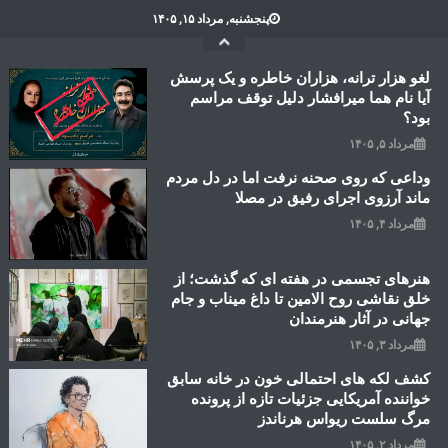
Ski
پنجشنبه, مرداد ۱۵, ۱۴۰۵
t
conten
لغو هزار ترانه، هزاران خاطره و یک پرسش
آیا نام هما میرافشار دلیل توقف مراسم
بود؟
مرداد ۵, ۱۴۰۵
وداعی که روی صحنه نرفت اما در دل مردم
ماند آرزوی اجرای رفیق در مصلا
مرداد ۴, ۱۴۰۵
هنرهای تجسمی در هفته ای که گذشت؛ از
خلق نقاشی روح الامین تا داغ میناب و جام
جهانی در آثار هنرمندان
مرداد ۳, ۱۴۰۵
کشف لکه های احتمالی خون در خانه سابق
خواننده آمریکایی جزئیات تازه از پرونده
مرگ سلست ریواس هرناندز
مرداد ۲, ۱۴۰۵