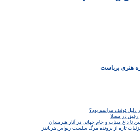
ار دلیل توقف مراسم بود؟
رفیق در مصلا
تا داغ میناب و جام جهانی در آثار هنرمندان
زئیات تازه از پرونده مرگ سلست ریواس هرناندز