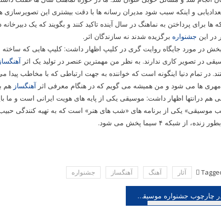
دادیابی و اینکه سبب شود مدیران رسانه ها با دقت بیشتری این تصویرسازی ها 
 ها برای پرداختن به نماهنگ در سال آینده تاکید کنند و بگویند که یک دبیر
 در این
جشنواره
برگزیده شدند نه سازندگان اثر.
خش در مورد جایگاه روایت گری در کلیپ اظهار داشت: کلیپ هایی که ساخته می 
قی در تصویر کاری ندارند. به نظر من مهمترین عنصر در تولید یک اثر
آهنگساز
د. در تمام دنیا اینگونه است که خواننده به جهت ارتباطی که با مخاطب پیدا م
مهری ها می شود و من همیشه می گویم که در هنگام معرفی اثر
آهنگساز
هم با
ی هم درانتها اظهار داشت: موسیقی یکی از پایه های هویت ایرانی است و ما باید
 موسیقی» یکی از برنامه های «شب های هنر» است که به تهیه کنندگی حبیب 
Tagge
آثار
آهنگ
آهنگساز
جشنواره
هبری
در چارچوب جشنواره موسیقی فجر؛ حسام اینانلو نقاشی صداها را اجرا می کند، همراهی دودوک و کمانچه
شته