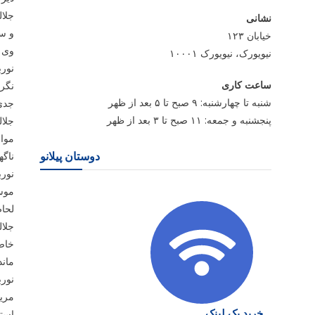
جلال
نشانی
و سرود س
خیابان ۱۲۳
وی افزود: ۰
نیویورک، نیویورک ۱۰۰۰۱
نور
ساعت کاری
نگرا
شنبه تا چهارشنبه: ۹ صبح تا ۵ بعد از ظهر
جدی
پنجشنبه و جمعه: ۱۱ صبح تا ۳ بعد از ظهر
جلال
مواز
ناگه
دوستان پیلانو
نور
موس
لحا
جلا
خاص
مان
نور
مریم
خرید بک لینک
استا