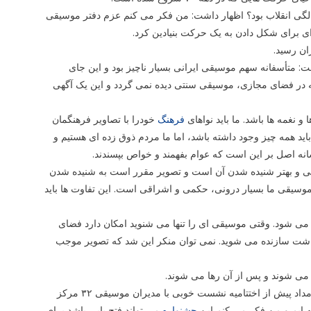
ی عمل کرد و تنها در مورد ۴۰ سالگی انقلاب بود؟ اظهار داشت: من فکر می کنم عزم دفتر موسیقی
 متأسفانه سهم موسیقی ایرانی بسیار ناچیز بود و این جای
چه در فضای مجازی، موسیقی سنتی دیده نمی گردد و این یک آگهی
و نغمه ها باشد. ما باید نواهای
فرهنگ
خودرا با تصاویر فرهنگمان
 باید همه چیز وجود داشته باشد، اما ما مردم ذوق زده ای هستیم و
سانه اصل بر این است که عوام بفهمند و خواص بپسندند.
ی و بهتر شنیده شدن آن است و تصویر مقرر است به شنیده شدن
یقی ما بسیار درونی، حکمی و اشراقی است. این تفاوت ها باید
ی شود. وقتی موسیقی ای را تنها می شنوید امکان دارد فضای
داشت سازنده می شوید. نمی توان منکر این شد که تصویر موجب
 می شوند و پس از آن رها می شوند.
برکاتی داشت. بامداد پیش از اختتامیه نشست خوبی با مدیران موسیقی ۳۲ مرکز
ه ایم و من فکر می کنم این
جشنواره
می تواند فتح بابی باشد برای