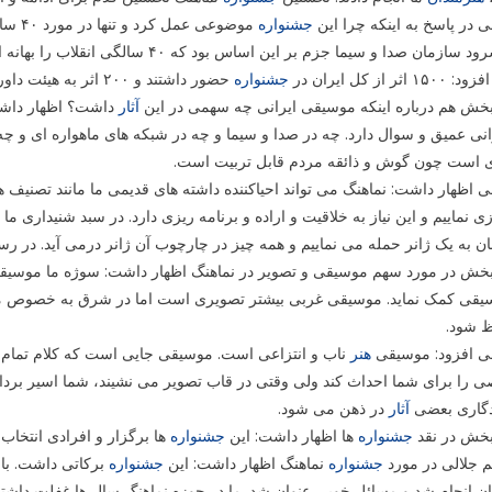
ی در پاسخ به اینکه چرا این
جشنواره
موضوع
ازمان صدا و سیما جزم بر این اساس بود که ۴۰ سالگی انقلاب را بهانه ای برای شکل دادن به یک حرکت بنیادین کرد.
۱۵۰ اثر از کل ایران در
جشنواره
حضور داشتند و ۲۰۰ اثر به هیئت داوران رسید.
بخش هم درباره اینکه موسیقی ایرانی چه سهمی در این
آثار
داشت؟ اظهار داشت:
نی عمیق و سوال دارد. چه در صدا و سیما و چه در شبکه های ماهواره ای و 
 است چون گوش و ذائقه مردم قابل تربیت است.
ی اظهار داشت: نماهنگ می تواند احیاکننده داشته های قدیمی ما مانند تصنیف ها 
ی نماییم و این نیاز به خلاقیت و اراده و برنامه ریزی دارد. در سبد شنیداری ما
ان به یک ژانر حمله می نماییم و همه چیز در چارچوب آن ژانر درمی آید. در ر
بخش در مورد سهم موسیقی و تصویر در نماهنگ اظهار داشت: سوژه ما موسیق
یقی کمک نماید. موسیقی غربی بیشتر تصویری است اما در شرق به خصوص موس
ظ شود.
لی افزود: موسیقی
هنر
ناب و انتزاعی است. موسیقی جایی است که کلام تمام م
ی را برای شما احداث کند ولی وقتی در قاب تصویر می نشیند، شما اسیر بر
دگاری بعضی
آثار
در ذهن می شود.
بخش در نقد
جشنواره
ها اظهار داشت: این
جشنواره
ها برگزار و افرادی انتخاب
 جلالی در مورد
جشنواره
نماهنگ اظهار داشت: این
جشنواره
ن انجام شد و مسائل خوبی عنوان شد. ما در حوزه نماهنگ سال ها غفلت داشت