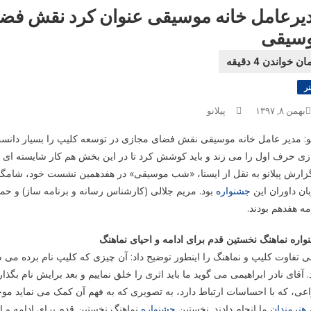
یرعامل خانه موسیقی عنوان کرد نقش فضا
سیقی
نر
بهمن ۸, ۱۳۹۷
پیلانو
نو: مدیر عامل خانه موسیقی نقش فضای مجازی در توسعه کلیپ را بسیار دانس
ی حرف اول را می زند و باید کوشش کرد تا در این بخش هم کار شایسته ای ک
زارش پیلانو به نقل از ایسنا، «شب موسیقی» در هفدهمین نشست خود، شامگا
ان داوران این
جشنواره
بود. مریم جلالی (کارشناس رسانه و برنامه ساز) و حم
مه هفدهم بودند.
اره نماهنگ نخستین قدم برای ادامه و احیای نماهنگ
ی تفاوت کلیپ و نماهنگ را اینطور توضیح داد: آن چیزی که کلیپ نام برده می 
. آقای نادر ابراهیمی می گوید ما باید اثری را خلق نماییم و بعد برایش نام بگ
اعی، که با احساسات ارتباط دارد، به تصویری که به فهم آن کمک می نماید مو
،
هنرمندان
ما انجام دادند. نخستین
جشنواره
نماهنگ نخستین قدم برای ادامه و احیای حرکت