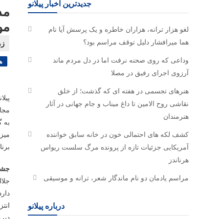
جدیدترین اخبار پیلانو
مد
مو
لغو هزار ترانه، هزاران خاطره و یک پرسش آیا نام
هما میرافشار دلیل توقف مراسم بود؟
وداعی که روی صحنه نرفت اما در دل مردم ماند
ه
آرزوی اجرای رفیق در مصلا
هنرهای تجسمی در هفته ای که گذشت؛ از خلق
پیلا
نقاشی روح الامین تا داغ میناب و جام جهانی در آثار
مجاز
هنرمندان
به گ
کشف لکه های احتمالی خون در خانه سابق خواننده
میزب
برنا
آمریکایی جزئیات تازه از پرونده مرگ سلست ریواس
هرناندز
جشنو
مراسم یادمان دو نام ماندگار شعر، ترانه و موسیقی
جلال
دارد
انتز
درباره پیلانو
دیر