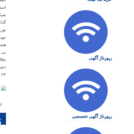
استع
شبکه
گذار
نورب
موسی
هستن
بی 
رپورتاژ آگهی
جلال
«شب
۲۳ بطور زنده، از شبکه ۴ سیما پخش می شود.
d
را
رپورتاژ آگهی تخصصی
نو