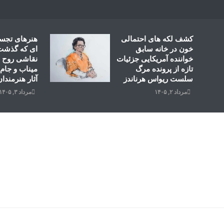
Ski
t
conten
کشف لکه های احتمالی
هنرهای تجس
خون در خانه سابق
ای که گذشت؛
خواننده آمریکایی جزئیات
نقاشی روح ال
تازه از پرونده مرگ
میناب و جام 
سلست ریواس هرناندز
آثار هنرمندان
مرداد ۲, ۱۴۰۵
مرداد ۳, ۱۴۰۵