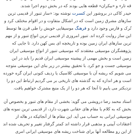
قه تار» و «بیکران» قطعه هایی بودند که در بخش دوم اجرا شدند.
حیدر کاکی در بروشور این
کنسرت
نوشته بود: «ساز تنبور از قدیمی ترین
سازهای مشرق زمین است که در اشکال متفاوت و در اقوام مختلف کرد و
تُرک و فارس وجود دارد و
فرهنگ
موسیقایی خویش را طی قرن ها توسط
این ساز روایت کرده اند. تنبور امروزی از قدیمی ترین انواع تنبور و از مهم
ترین سازهای ایران زمین بوده و تاریخچه ای بس کهن دارد. تا جایی که
پژوهشگران موسیقی معتقدند که موسیقی تنبور از انواع موسیقی ایران
زمین است و بخش مهمی از پیشینه موسیقی ایران قدیم را باید در این
موسیقی جست و جو کرد. با تحقیق بیشتر در زیر بنای این موسیقی متوجه
می شویم که ریشه آن با موسیقی کلاسیک یا ردیف کنونی ایران گره خورده
است و هر اندازه که به گذشته های تاریخی بر می گردیم ارتباط این دو را
نزدیکتر می یابیم تا آنجا که هر دو را از یک منبع مشترک خواهیم یافت.
استاد محمد رضا درویشی می گوید: بخشی از مقام های تنبور و بخصوص آن
بخش که به کلام یا مقام های حقانی شهرت دارد، از قدیمی ترین نمونه های
موسیقی ایرانی به حساب می آید. این مقام ها از آنجائیکه در هاله از
اعتقادات آیینی و مذهبی قرار داشته اند کمتر گرفتار تغییر و تحریف شده اند
از این رو مطالعه آنها برای شناخت ریشه های موسیقی ایرانی امری