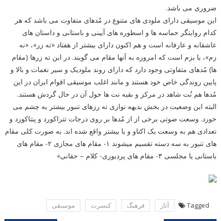
ضروری می باشد.
این موسیقی دارای ملودی های متنوع در مُدهای متفاوت می باشد که هر
کدام روایتگر حماسه ها و اسطوره های آیینی و باستانی و داستان های
عاشقانه و عارفانه است و هم اکنون دارای بیشتر از هفتاد «ته زر»، «نه
زم»، یا بزم است که امروزه به آنها مقام می گویند. در این ته زرها (مقام
ها) مُدهای متفاوتی وجود دارد که دارای روند ملودیک و سیر نغمات و بالا و
پایین روندگی خاص خود هستند و مانند اغلب موسیقی اقوام ایران در این
مُدها هم نُت شاهد در مرکز و بقیه نت ها حول آن در حال گردش هستند.
البته این وضعیت در بخش بدیهه نوازی ته رزهای تنبور بیشتر به چشم می
خورد. وسعت صوتی برخی از از مُدها بر روی درجات تتراکورد و پنتاکورد و
تعدادی هم به وسعت یک اکتاو و یا بیشتر واقع شده اند. به صورت کلی مقام
های تنبور به سه دسته تقسیم میشوند ۱- مقام های مجازی ۲- مقام های
باستانی یا مجلسی ۳- مقام های پردیوری- کلام – حقانی»
Tagged
آثار
فرهنگ
كنسرت
موسیقی