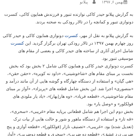
بهمن ۶, ۱۳۹۷
پیلانو
به گزارش پیلانو حیدر کاکی نوازنده تنبور و فرزندش همایون کاکی، کنسرت
دونوازی تنبور و کمانچه را در تالار رودکی به صحنه بردند.
به گزارش پیلانو به نقل از مهر،
کنسرت
دونوازی همایون کاکی و حیدر کاکی
روز چهارم بهمن ۱۳۹۷ در تالار رودکی تهران برگزار گردید. این
کنسرت
شامل اجرای آثاری از ساخته های حیدر کاکی و بعضی از مقام های
موسیقی تنبور بود.
کنسرت دونوازی حیدر کاکی و همایون کاکی شامل ۲ بخش بود که بخش
نخست بر مبنای مقام های «شاخوشینی»، «داود نه کویره»، «حقن حقن»،
«هی گیان» و استفاده از دستگاه چهارگاه و گوشه هایی از آن مانند درآمد و
«منصوری» اجرا شد. این بخش شامل قطعه های «پریزاد»، «آواز بر مبنای
مقام شاخوشینی»، «قطعه فریاد»، «وه هار(بهار)»، «یاد یار ملودی های
فولکلور» و «وصل یار» بود.
بخش دوم این اجرا هم شامل قطعاتی برپایه مقام «غریبی»، «سحری»،
«قه تار» و استفاده از دستگاه ماهور و شور و حالت هایی از بیات ترک
(تعدیل شده) بود. «غریبی»، «تصنیف نازار (فولکلور)»، «قطعه آوازی و پنج
ضربی درد عشق»، «قطعه ده ضربی»، «سحری و قطعه دوضربی»، «آواز