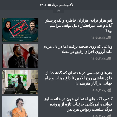
Ski
پنجشنبه, مرداد ۱۵, ۱۴۰۵
t
conten
لغو هزار ترانه، هزاران خاطره و یک پرسش
آیا نام هما میرافشار دلیل توقف مراسم
بود؟
مرداد ۵, ۱۴۰۵
وداعی که روی صحنه نرفت اما در دل مردم
ماند آرزوی اجرای رفیق در مصلا
مرداد ۴, ۱۴۰۵
هنرهای تجسمی در هفته ای که گذشت؛ از
خلق نقاشی روح الامین تا داغ میناب و جام
جهانی در آثار هنرمندان
مرداد ۳, ۱۴۰۵
کشف لکه های احتمالی خون در خانه سابق
خواننده آمریکایی جزئیات تازه از پرونده
مرگ سلست ریواس هرناندز
مرداد ۲, ۱۴۰۵