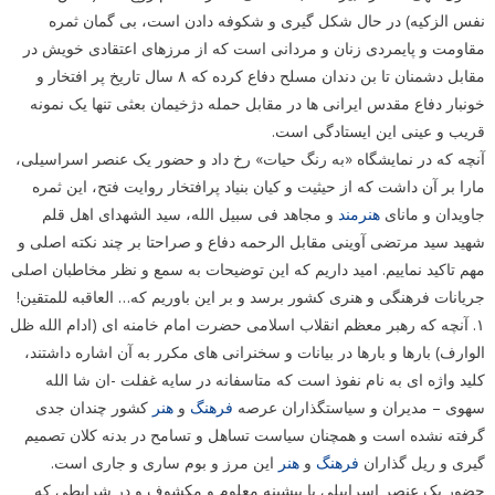
نفس الزکیه) در حال شکل گیری و شکوفه دادن است، بی گمان ثمره
مقاومت و پایمردی زنان و مردانی است که از مرزهای اعتقادی خویش در
مقابل دشمنان تا بن دندان مسلح دفاع کرده که ۸ سال تاریخ پر افتخار و
خونبار دفاع مقدس ایرانی ها در مقابل حمله دژخیمان بعثی تنها یک نمونه
قریب و عینی این ایستادگی است.
آنچه که در نمایشگاه «به رنگ حیات» رخ داد و حضور یک عنصر اسراسیلی،
مارا بر آن داشت که از حیثیت و کیان بنیاد پرافتخار روایت فتح، این ثمره
جاویدان و مانای
هنرمند
و مجاهد فی سبیل الله، سید الشهدای اهل قلم
شهید سید مرتضی آوینی مقابل الرحمه دفاع و صراحتا بر چند نکته اصلی و
مهم تاکید نماییم. امید داریم که این توضیحات به سمع و نظر مخاطبان اصلی
جریانات فرهنگی و هنری کشور برسد و بر این باوریم که… العاقبه للمتقین!
۱. آنچه که رهبر معظم انقلاب اسلامی حضرت امام خامنه ای (ادام الله ظل
الوارف) بارها و بارها در بیانات و سخنرانی های مکرر به آن اشاره داشتند،
کلید واژه ای به نام نفوذ است که متاسفانه در سایه غفلت -ان شا الله
سهوی – مدیران و سیاستگذاران عرصه
فرهنگ
و
هنر
کشور چندان جدی
گرفته نشده است و همچنان سیاست تساهل و تسامح در بدنه کلان تصمیم
گیری و ریل گذاران
فرهنگ
و
هنر
این مرز و بوم ساری و جاری است.
حضور یک عنصر اسراییلی با بیشینه معلوم و مکشوف و در شرایطی که