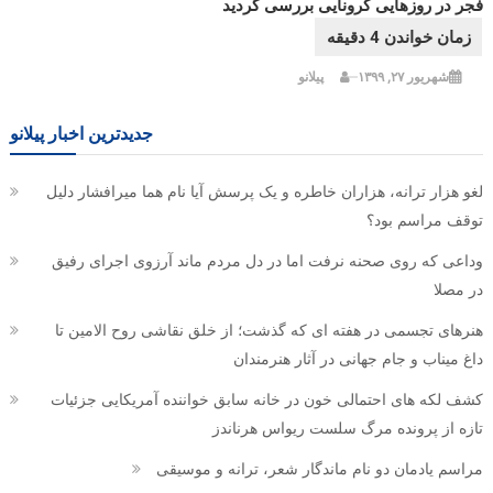
فجر در روزهایی کرونایی بررسی گردید
شهریور ۲۷, ۱۳۹۹
پیلانو
جدیدترین اخبار پیلانو
لغو هزار ترانه، هزاران خاطره و یک پرسش آیا نام هما میرافشار دلیل
توقف مراسم بود؟
وداعی که روی صحنه نرفت اما در دل مردم ماند آرزوی اجرای رفیق
در مصلا
هنرهای تجسمی در هفته ای که گذشت؛ از خلق نقاشی روح الامین تا
داغ میناب و جام جهانی در آثار هنرمندان
کشف لکه های احتمالی خون در خانه سابق خواننده آمریکایی جزئیات
تازه از پرونده مرگ سلست ریواس هرناندز
مراسم یادمان دو نام ماندگار شعر، ترانه و موسیقی