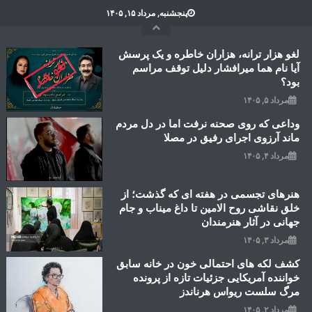
Ski
پنجشنبه, مرداد ۱۵, ۱۴۰۵
t
conten
لغو هزار ترانه، هزاران خاطره و یک پرسش
آیا نام هما میرافشار دلیل توقف مراسم
بود؟
مرداد ۵, ۱۴۰۵
وداعی که روی صحنه نرفت اما در دل مردم
ماند آرزوی اجرای رفیق در مصلا
مرداد ۴, ۱۴۰۵
هنرهای تجسمی در هفته ای که گذشت؛ از
خلق نقاشی روح الامین تا داغ میناب و جام
جهانی در آثار هنرمندان
مرداد ۳, ۱۴۰۵
کشف لکه های احتمالی خون در خانه سابق
خواننده آمریکایی جزئیات تازه از پرونده
مرگ سلست ریواس هرناندز
مرداد ۲, ۱۴۰۵