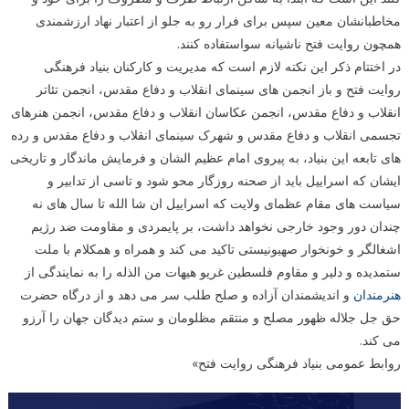
مخاطبانشان معین سپس برای فرار رو به جلو از اعتبار نهاد ارزشمندی
همچون روایت فتح ناشیانه سواستفاده کنند.
در اختتام ذکر این نکته لازم است که مدیریت و کارکنان بنیاد فرهنگی
روایت فتح و باز انجمن های سینمای انقلاب و دفاع مقدس، انجمن تئاتر
انقلاب و دفاع مقدس، انجمن عکاسان انقلاب و دفاع مقدس، انجمن هنرهای
تجسمی انقلاب و دفاع مقدس و شهرک سینمای انقلاب و دفاع مقدس و رده
های تابعه این بنیاد، به پیروی امام عظیم الشان و فرمایش ماندگار و تاریخی
ایشان که اسراییل باید از صحنه روزگار محو شود و تاسی از تدابیر و
سیاست های مقام عظمای ولایت که اسراییل ان شا الله تا سال های نه
چندان دور وجود خارجی نخواهد داشت، بر پایمردی و مقاومت ضد رژیم
اشغالگر و خونخوار صهیونیستی تاکید می کند و همراه و همکلام با ملت
ستمدیده و دلیر و مقاوم فلسطین غریو هیهات من الذله را به نمایندگی از
هنرمندان
و اندیشمندان آزاده و صلح طلب سر می دهد و از درگاه حضرت
حق جل جلاله ظهور مصلح و منتقم مظلومان و ستم دیدگان جهان را آرزو
می کند.
روابط عمومی بنیاد فرهنگی روایت فتح»