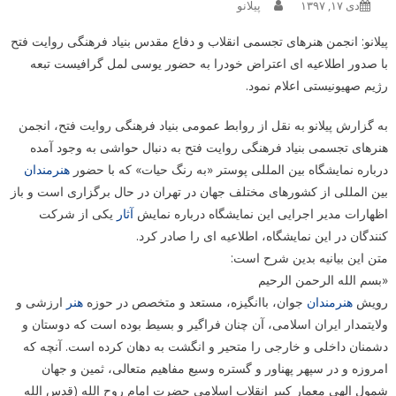
دی ۱۷, ۱۳۹۷
پیلانو
پیلانو: انجمن هنرهای تجسمی انقلاب و دفاع مقدس بنیاد فرهنگی روایت فتح
با صدور اطلاعیه ای اعتراض خودرا به حضور یوسی لمل گرافیست تبعه
رژیم صهیونیستی اعلام نمود.
به گزارش پیلانو به نقل از روابط عمومی بنیاد فرهنگی روایت فتح، انجمن
هنرهای تجسمی بنیاد فرهنگی روایت فتح به دنبال حواشی به وجود آمده
درباره نمایشگاه بین المللی پوستر «به رنگ حیات» که با حضور
هنرمندان
بین المللی از کشورهای مختلف جهان در تهران در حال برگزاری است و باز
اظهارات مدیر اجرایی این نمایشگاه درباره نمایش
آثار
یکی از شرکت
کنندگان در این نمایشگاه، اطلاعیه ای را صادر کرد.
متن این بیانیه بدین شرح است:
«بسم الله الرحمن الرحیم
رویش
هنرمندان
جوان، باانگیزه، مستعد و متخصص در حوزه
هنر
ارزشی و
ولایتمدار ایران اسلامی، آن چنان فراگیر و بسیط بوده است که دوستان و
دشمنان داخلی و خارجی را متحیر و انگشت به دهان کرده است. آنچه که
امروزه و در سپهر پهناور و گستره وسیع مفاهیم متعالی، ثمین و جهان
شمول الهی معمار کبیر انقلاب اسلامی حضرت امام روح الله (قدس الله