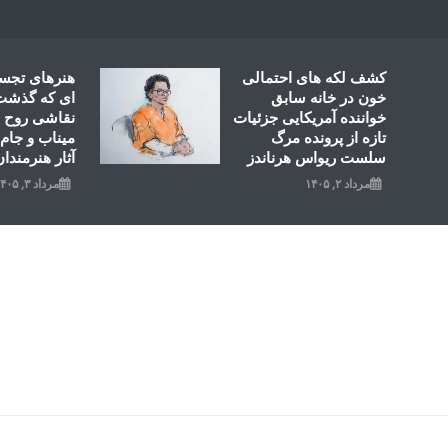
Ski
t
conten
کشف لکه های احتمالی
هنرهای تجس
خون در خانه سابق
ای که گذشت؛
خواننده آمریکایی جزئیات
نقاشی روح ال
تازه از پرونده مرگ
میناب و جام 
سلست ریواس هرناندز
آثار هنرمندان
مرداد ۲, ۱۴۰۵
مرداد ۳, ۱۴۰۵