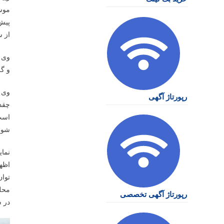
موسی
پیش
از ش
وی ت
و گر
وی 
رپورتاژ آگهی
چقدر
است
شور
نمای
اظه
توان
محلی
رپورتاژ آگهی تخصصی
در ش