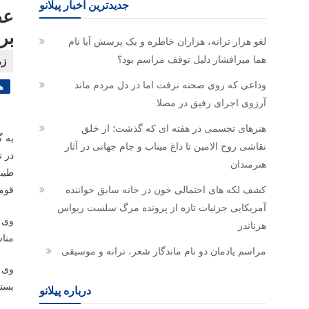
جدیدترین اخبار پیلانو
عض
بر
لغو هزار ترانه، هزاران خاطره و یک پرسش آیا نام
هما میرافشار دلیل توقف مراسم بود؟
وداعی که روی صحنه نرفت اما در دل مردم ماند
ه
آرزوی اجرای رفیق در مصلا
هنرهای تجسمی در هفته ای که گذشت؛ از خلق
به گ
نقاشی روح الامین تا داغ میناب و جام جهانی در آثار
در 
هنرمندان
طیب
کشف لکه های احتمالی خون در خانه سابق خواننده
قوم
آمریکایی جزئیات تازه از پرونده مرگ سلست ریواس
وی ظ
هرناندز
منا
مراسم یادمان دو نام ماندگار شعر، ترانه و موسیقی
وی ا
بستر
درباره پیلانو