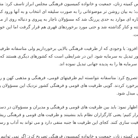
 کمیته زنان، جمعیت و خانواده کمیسیون فرهنگی مجلس ابراز تاسف کرد: متاسف
 به بیان روشن تر موضوعاتی را به صورت سلیقه ای انتخاب و به آنها ورود کر
اره ای موارد به حدی پررنگ شد که مسؤولان ناچار به پیروی و دنباله روی از م
ه و کنار گذاشته شد و حتی مورد برخوردهای قهری هم قرار گرفت اما این خوا
ت.
فزود: با وجودی که از ظرفیت فرهنگی بالایی برخورداریم ولی متاسفانه ظرف
ر تبدیل به سرمایه شود. این در شرایطی است که کشورهای دیگری هستند که
سرمایه ها را به پدیده جهانی تبدیل نموده اند.
صریح کرد: متاسفانه نتوانسته ایم ظرفیتهای قومی، فرهنگی و مذهبی کهن و ر
رخورد کردند. گویی ظرفیت های قومی و فرهنگی کشور نزدیک این مسؤولان و م
 مبدل شود.
ظهار نمود: باید بین ظرفیت های قومی و فرهنگی و مدیران و مسؤولان در دس
ار کنیم؛ یعنی کارگزاران نظام باید بنشینند و ظرفیت های قومی و فرهنگی ر
ت سازی کنند. کجای این ظرفیت ها جنبه منفی دارد و می تواند به آداب و ر
 کمیته زنان، جمعیت و خانواده کمیسیون فرهنگی تصریح کرد: اگر نمی توانیم د