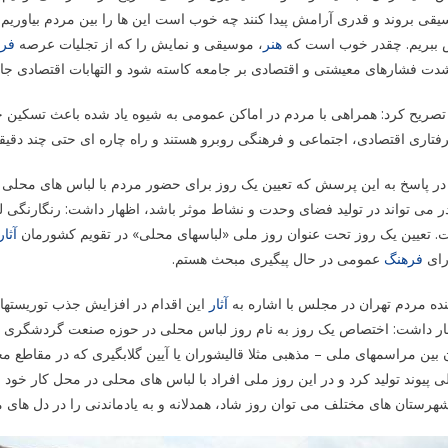
قی بروند و قدری آرامش پیدا کنند چه خوب است این ها را بین مردم بیاوریم. دو
 ببریم. چقدر خوب است که
هنر
، موسیقی و نمایش را که از تجلیات عرصه
فر
دت فشارهای معیشتی و اقتصادی بر جامعه کاسته شود و التهابات اقتصادی جامعه 
صریح کرد: همراهی با مردم در اماکن عمومی به شیوه یاد شده باعث تسکین خ
فتاری اقتصادی، اجتماعی و فرهنگی روبرو هستند و راه چاره ای حتی چند دقیقه 
در پاسخ به این پرسش که تعیین یک روز برای حضور مردم با لباس های محلی
 می تواند در تولید فضای وحدت و نشاط موثر باشد، اظهار داشت: رنگارنگی
. تعیین یک روز تحت عنوان روز ملی «لباسهای محلی» در تقویم کشورمان
آثار
ای
فرهنگ
عمومی در حال پیگیری مبحث هستم.
نده مردم تهران در مجلس با اشاره به
آثار
این اقدام در افزایش جذب توریستها
ار داشت: اختصاص یک روز به نام روز لباس محلی در حوزه صنعت گردشگری و 
 بین مراسمهای ملی – مذهبی مثلا قالیشوران یا آیین گلابگیری که در مقاطع 
 پیوند تولید کرد و در این روز ملی افراد با لباس های محلی در محل کار خود
هرستان های مختلف می توان روز شاد، همدلانه و به یادماندنی را در دل های م