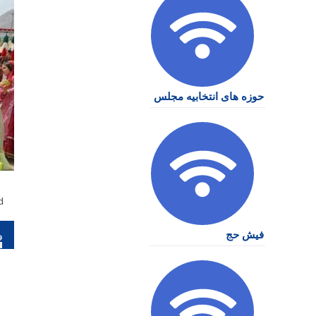
حوزه های انتخابیه مجلس
d
را
فیش حج
نو