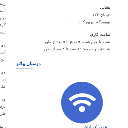
رییس
نشانی
است؛
خیابان ۱۲۳
در پ
نیویورک، نیویورک ۱۰۰۰۱
گرفت
نیس
ساعت کاری
شنبه تا چهارشنبه: ۹ صبح تا ۵ بعد از ظهر
وی ا
پنجشنبه و جمعه: ۱۱ صبح تا ۳ بعد از ظهر
کشو
این 
دوستان پیلانو
وی ت
ای ب
ملی
وی ا
برقر
ظرفی
رییس
خرید بک لینک