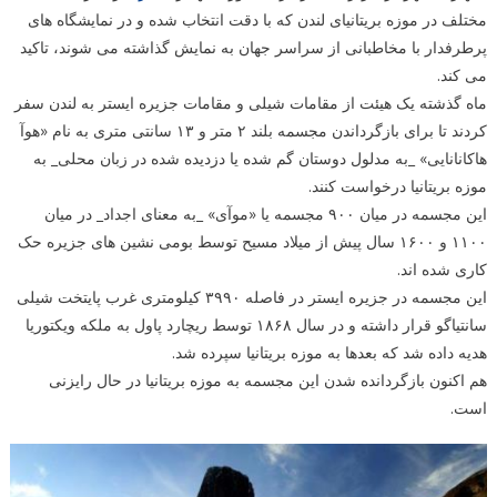
مختلف در موزه بریتانیای لندن که با دقت انتخاب شده و در نمایشگاه های
پرطرفدار با مخاطبانی از سراسر جهان به نمایش گذاشته می شوند، تاکید
می کند.
ماه گذشته یک هیئت از مقامات شیلی و مقامات جزیره ایستر به لندن سفر
کردند تا برای بازگرداندن مجسمه بلند ۲ متر و ۱۳ سانتی متری به نام «هوآ
هاکانانایی» _به مدلول دوستان گم شده یا دزدیده شده در زبان محلی_ به
موزه بریتانیا درخواست کنند.
این مجسمه در میان ۹۰۰ مجسمه یا «موآی» _به معنای اجداد_ در میان
۱۱۰۰ و ۱۶۰۰ سال پیش از میلاد مسیح توسط بومی نشین های جزیره حک
کاری شده اند.
این مجسمه در جزیره ایستر در فاصله ۳۹۹۰ کیلومتری غرب پایتخت شیلی
سانتیاگو قرار داشته و در سال ۱۸۶۸ توسط ریچارد پاول به ملکه ویکتوریا
هدیه داده شد که بعدها به موزه بریتانیا سپرده شد.
هم اکنون بازگردانده شدن این مجسمه به موزه بریتانیا در حال رایزنی
است.