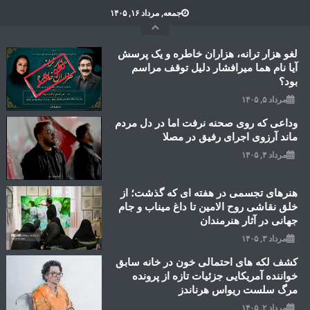
Ski
جمعه, مرداد ۱۶, ۱۴۰۵
t
conten
لغو هزار ترانه، هزاران خاطره و یک پرسش
آیا نام هما میرافشار دلیل توقف مراسم
بود؟
مرداد ۵, ۱۴۰۵
وداعی که روی صحنه نرفت اما در دل مردم
ماند آرزوی اجرای رفیق در مصلا
مرداد ۴, ۱۴۰۵
هنرهای تجسمی در هفته ای که گذشت؛ از
خلق نقاشی روح الامین تا داغ میناب و جام
جهانی در آثار هنرمندان
مرداد ۳, ۱۴۰۵
کشف لکه های احتمالی خون در خانه سابق
خواننده آمریکایی جزئیات تازه از پرونده
مرگ سلست ریواس هرناندز
مرداد ۲, ۱۴۰۵