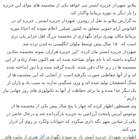
پیلانو: شهردار جزیره ایستر می خواهد یکی از مجسمه های موآی این جزیره
را بار دیگر به موزه بریتانیا واگذار کند.
به گزارش پیلانو به نقل از رویترز، شهردار جزیره ایستر _ جزیره ای در
اقیانوس آرام جنوبی متعلق به کشور شیلی_ اعلام نموده که احیانا موزه
بریتانیا مکان بهتری برای نگهداری از مجسمه بزرگ اهل جزایر پلی نزی
است که ۱۵۰ سال پیش توسط ملوان انگلیسی به لندن برده شد.
شهردار جزیره ایستر بیان کرده: “این جزیره هزاران نمونه مجسمه نمادین
اینگونه داشته که با نام موآی شناخته شده اند. هم اکنون تعداد زیادی از این
مجسمه ها در زیر خاک دفن شده، نادیده گرفته شده و یا دور انداخته شده
اند و از آنها حفاظتی صورت نگرفته است. از آنجایی که این مجسمه ها از
سنگ آتشفشان تولید شده اند و وزن سنگینی ندارند به سبب باد و باران از
یک دیگر جدا شده و ما برای حفاظت از آنها به تکنولوژی های روز جهانی نیاز
داریم.”
وی همینطور اظهار کرده که چهار یا پنج سال پیش یکی از مجسمه ها از
بوئنوس آیرس پایتخت آرژانتین به جزیره بازگردانده شد و درحال حاضر در
یکی از میادین شهر نگه داری میگردد که حیوانات ولگرد بر روی آن ادرار
می کنند.
اظهارت شهردار جزیره ایستر باز به سوژه نگهداری
آثار
هنری از ملیت های