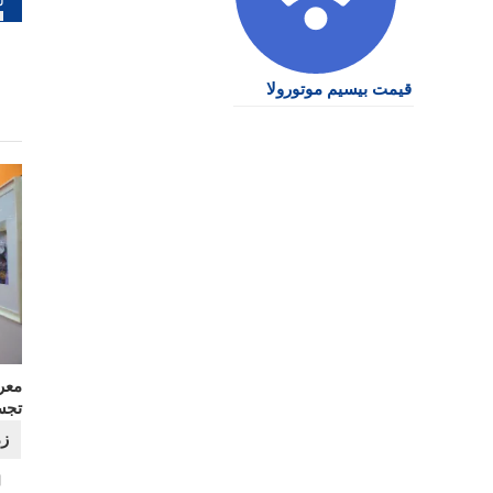
نو
قیمت بیسیم موتورولا
معر
تجس