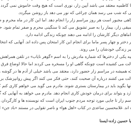
ا کاظمیه معتقد می باشد آیین زار، نوری است که هیچ وقت خاموش نمی گردد
ی که شب می رسد همان چراغی که نور می دهد باز روشن میگردد.
اهی مجبور است هر روز مراسم زار را انجام دهد. اما این کار در ماه محرم و
قی زار، بیمار را به صبر تشویق می کند تا سنگینی محرم و صفر تمام شود. حتی ا
اماهای دیگر کارشان را ادامه می دهند چونکه زندگی ادامه دارد.
 دختر و چهار پسر ماما برای انجام این کار امتحان پس داده اند. آنهایی که انتخ
ر زندگی خودشان را می روند.
 یکی از دخترها که شماره مادرش را به اسم «گوهر نایاب» در تلفن همراهش ث
لت می کشیده است چونکه گاهی او را مسخره می کردند اما حالا اوضاع فرق 
ه همیشه در مراسم زار حضور دارد، معتقد می باشد خیلی از آدم ها در گوشه و 
ت می کشند درباره آن صحبت کنند، حتی فکر می کنند اگر پیش روانپزشک بروند
نها بگوید باید در بیمارستان بستری شوند. مادرم می گوید می خواهم کاری کنم
رد و بتواند برای درمان خودش کاری انجام دهد. مادرم می خواهد به آنهایی که گر
م زار تا جایی مورد توجه مردم جنوب ایران است که نویسنده ها و کارگردان ه
 اند. غلامحسین ساعدی در کتاب «اهل هوا» و ناصر تقوایی در مستند «باد جن» ا
ا حسین زاده-ایسنا