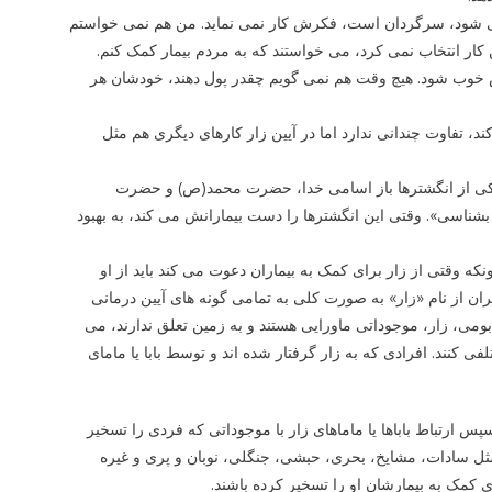
ر می شود، سرگردان است، فکرش کار نمی نماید. من هم نمی خواستم
 کار انتخاب نمی کرد، می خواستند که به مردم بیمار کمک کنم.
خوب شود. هیچ وقت هم نمی گویم چقدر پول دهند، خودشان هر
 تفاوت چندانی ندارد اما در آیین زار کارهای دیگری هم مثل
ی یکی از انگشترها باز اسامی خدا، حضرت محمد(ص) و حضرت
بشناسی». وقتی این انگشترها را دست بیمارانش می کند، به بهبود
ه وقتی از زار برای کمک به بیماران دعوت می کند باید از او
ران از نام «زار» به صورت کلی به تمامی گونه های آیین درمانی
 بومی، زار، موجوداتی ماورایی هستند و به زمین تعلق ندارند، می
فی کنند. افرادی که به زار گرفتار شده اند و توسط بابا یا مامای
س ارتباط باباها یا ماماهای زار با موجوداتی که فردی را تسخیر
 مثل سادات، مشایخ، بحری، حبشی، جنگلی، نوبان و پری و غیره
ی کمک به بیمارشان او را تسخیر کرده باشند.