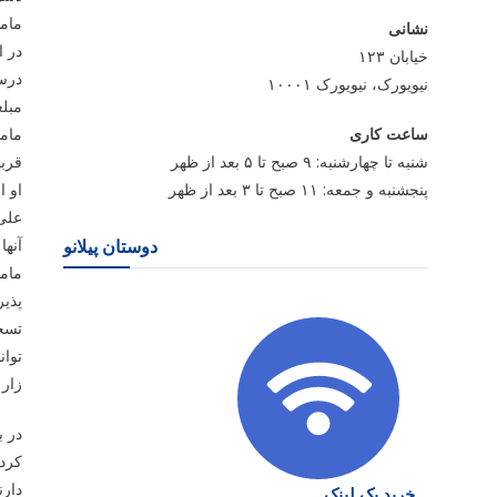
ماما
نشانی
در ا
خیابان ۱۲۳
درس
نیویورک، نیویورک ۱۰۰۰۱
مبلغ
ساعت کاری
ماما
شنبه تا چهارشنبه: ۹ صبح تا ۵ بعد از ظهر
قربا
پنجشنبه و جمعه: ۱۱ صبح تا ۳ بعد از ظهر
او ا
علی(
آنها
دوستان پیلانو
ماما
پذیر
تسخی
توان
زار 
در ب
کرده
دارن
خرید بک لینک