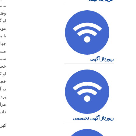
مام
وقت
او گ
موسی
یا م
چهار
مسی
رپورتاژ آگهی
سمیه
خجا
او ک
خجال
به آ
بردا
مراس
داده
رپورتاژ آگهی تخصصی
کبری