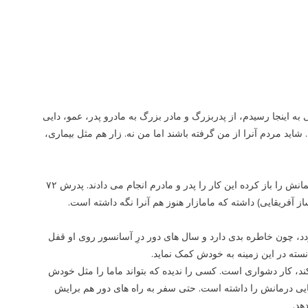
ه اینجا رسیدم، از پدربزرگ و مادر بزرگ به مادرو پدر، عمو، دایی
اید مردم آنرا از من گرفته باشند اما من نه. زار هم مثل بیماری،
به گزارش پیلانو به نقل از ایسنا، ماما کاظمیه، مامای زار است و از زمانی که چشمانش را باز کرده این کار را پدر و مادرم انجام می دادند. پدرش ۷۲
ساز آفریقایی) داشته که مامازار هنوز هم آنرا نگه داشته است.
می گردد، چون خاطره بدی دارد و سال های دور درِ آسانسور روی او قفل
انسته در این زمینه به خودش کمک نماید.
 کند، کار دشواری است. کسی را ندیده که بتواند ماما را مثل خودش
 سالی از فوت آن می گذرد، توانایی درمانش را داشته است. حتی سفر به راه های دور هم برایش
هد.