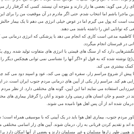
ی زار می گوید: بعضی ها زار دارند و متوجه آن نیستند. کسی که گرفتار زا
ین ماجرا باشم اما انتخاب شدم. حتی اگر مادرم در آن موقعیت من را برای این
ت است که پول می گیرم اما در عوض خیلی انرژی می دهم تا یک بیمار حالش 
ی که توانایی اش را داشته باشند می دهند.
 کاظمیه مدعی است کاری که انجام می دهد با پزشکی که انرژی درمانی می کند،
نی در قبرستان انجام میگردد.
نگشترهایی دارد که از سنگ های قیمتی با انرژی های متفاوت تولید شده. رو
ع) نوشته شده که به قول او «اگر آنها را نشناسی نمی توانی هیچکس دیگر را 
 کمک بیشتری می کند.
 پیش از شروع مراسم زار، سفره ای پهن می کند، عود و اسپند دود می کند چونک
ایی هم کند. مراسم زار یکی از آیین های درمانی مردم جنوب ایران است. در ای
رزدایی استفاده می نمایند اما این آیین، گونه های مختلفی دارد. از نظر مردم
ند در جسم و جان انسان های زمینی وارد شوند و آنان را گرفتار بیماری های مختل
درمان شده اند از آن پس اهل هوا نامیده می شوند.
اور مردم جنوب، بیماری اهل هوا باید در یک آیینی که با موسیقی همراه است؛ سپ
 اند و تقدیم کردن قربانی به زار، درمان شوند. آیین های زار اسامی مختلفی
د. همین طور زارها مسلمان و غیر مسلمان دارند و بعضی از آنها امکان دارد برا