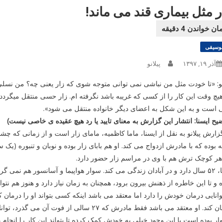
ر مثل بیماری قند می ماند!
وسیقی
آذر ۱۹, ۱۳۹۷
پیلانو
نو: «تا خودت مثل من نباشی نمی توانی متوجه شوی که زار یعنی چه؟ من نسلی ب
چ وقت این کار را از کسی که غریبه باشد نگرفته ام. زار حسی منتقل میگردد. ش
 است و به این شکل به اعضای دیگر خانواده منتقل می شود».
یح ایسنا: انتشار این گزارش به معنای تایید یا رد هیچ عقیده ی خاصی نیست)
 بوده که با مادرش ازدواج می کند. او هم بابای زار بوده و نوبان و تنبوره (یک 
هر کوچک ترش هم با وی در مراسم زار حضور دارد.
ماما، ۵۲ سال دارد و در آبادان زندگی می کند. سوار هواپیما و آسانسور هم ن
و تا این خاطره از ذهنش بیرون برود، همچنان به زمان نیاز دارد و هنوز هم نتو
وانایی درمان خودش را دارد اما معتقد می باشد اینکه کسی بتواند او را درمان
درمان کند. او معتقد می باشد فقط مادرش که ۲۷
ر بوده است با این وجود خیلی به خودش کمک کرده تا بتواند این کار را انجام د