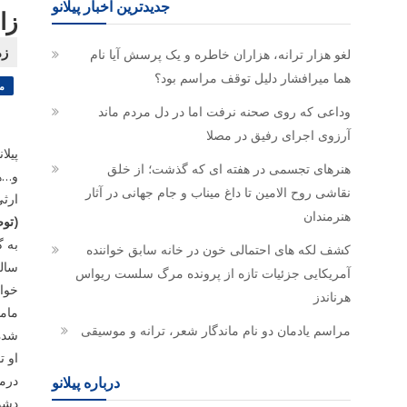
جدیدترین اخبار پیلانو
زا
لغو هزار ترانه، هزاران خاطره و یک پرسش آیا نام
هما میرافشار دلیل توقف مراسم بود؟
م
وداعی که روی صحنه نرفت اما در دل مردم ماند
آرزوی اجرای رفیق در مصلا
پیلا
هنرهای تجسمی در هفته ای که گذشت؛ از خلق
و…هی
نقاشی روح الامین تا داغ میناب و جام جهانی در آثار
ارثی
هنرمندان
(توض
کشف لکه های احتمالی خون در خانه سابق خواننده
ساله
آمریکایی جزئیات تازه از پرونده مرگ سلست ریواس
خوا
هرناندز
مراسم یادمان دو نام ماندگار شعر، ترانه و موسیقی
شده 
او ت
درباره پیلانو
دشوا