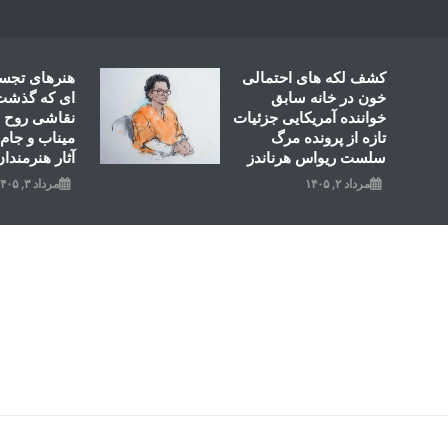
Ski
t
conten
کشف لکه های احتمالی
هنرهای تجس
خون در خانه سابق
ای که گذشت؛
خواننده آمریکایی جزئیات
نقاشی روح ال
تازه از پرونده مرگ
میناب و جام 
سلست ریواس هرناندز
آثار هنرمندان
مرداد ۲, ۱۴۰۵
مرداد ۳, ۱۴۰۵