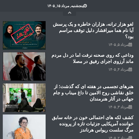
Ski
پنجشنبه, مرداد ۱۵, ۱۴۰۵
t
conten
لغو هزار ترانه، هزاران خاطره و یک پرسش
آیا نام هما میرافشار دلیل توقف مراسم
بود؟
مرداد ۵, ۱۴۰۵
وداعی که روی صحنه نرفت اما در دل مردم
ماند آرزوی اجرای رفیق در مصلا
مرداد ۴, ۱۴۰۵
هنرهای تجسمی در هفته ای که گذشت؛ از
خلق نقاشی روح الامین تا داغ میناب و جام
جهانی در آثار هنرمندان
مرداد ۳, ۱۴۰۵
کشف لکه های احتمالی خون در خانه سابق
خواننده آمریکایی جزئیات تازه از پرونده
مرگ سلست ریواس هرناندز
مرداد ۲, ۱۴۰۵