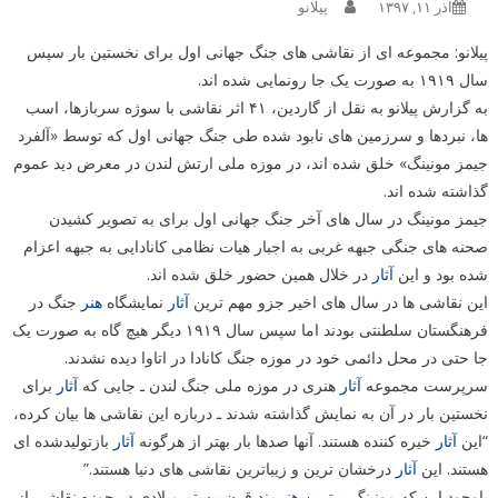
آذر ۱۱, ۱۳۹۷
پیلانو
پیلانو: مجموعه ای از نقاشی های جنگ جهانی اول برای نخستین بار سپس
سال ۱۹۱۹ به صورت یک جا رونمایی شده اند.
به گزارش پیلانو به نقل از گاردین، ۴۱ اثر نقاشی با سوژه سربازها، اسب
ها، نبردها و سرزمین های نابود شده طی جنگ جهانی اول که توسط «آلفرد
جیمز مونینگ» خلق شده اند، در موزه ملی ارتش لندن در معرض دید عموم
گذاشته شده اند.
جیمز مونینگ در سال های آخر جنگ جهانی اول برای به تصویر کشیدن
صحنه های جنگی جبهه غربی به اجبار هیات نظامی کانادایی به جبهه اعزام
شده بود و این
آثار
در خلال همین حضور خلق شده اند.
این نقاشی ها در سال های اخیر جزو مهم ترین
آثار
نمایشگاه
هنر
جنگ در
فرهنگستان سلطنتی بودند اما سپس سال ۱۹۱۹ دیگر هیچ گاه به صورت یک
جا حتی در محل دائمی خود در موزه جنگ کانادا در اتاوا دیده نشدند.
سرپرست مجموعه
آثار
هنری در موزه ملی جنگ لندن ـ جایی که
آثار
برای
نخستین بار در آن به نمایش گذاشته شدند ـ درباره این نقاشی ها بیان کرده،
“این
آثار
خیره کننده هستند. آنها صدها بار بهتر از هرگونه
آثار
بازتولیدشده ای
هستند. این
آثار
درخشان ترین و زیباترین نقاشی های دنیا هستند.”
باوجود این که مونینگ برترین
هنرمند
قرن بیستم میلادی در حوزه نقاشی از