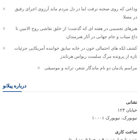
وداعی که روی صحنه نرفت اما در دل مردم ماند آرزوی اجرای رفیق
در مصلا
هنرهای تجسمی در هفته ای که گذشت؛ از خلق نقاشی روح الامین تا
داغ میناب و جام جهانی در آثار هنرمندان
کشف لکه های احتمالی خون در خانه سابق خواننده آمریکایی جزئیات
تازه از پرونده مرگ سلست ریواس هرناندز
مراسم یادمان دو نام ماندگار شعر، ترانه و موسیقی
درباره پیلانو
نشانی
خیابان ۱۲۳
نیویورک، نیویورک ۱۰۰۰۱
ساعت کاری
شنبه تا چهارشنبه: ۹ صبح تا ۵ بعد از ظهر