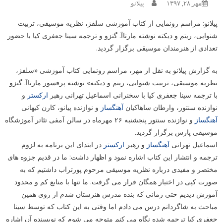
مهر ۲۸, ۱۳۹۷
پیلانو
پیلانو: مراسم رونمایی از کتاب آموزشی سلفژ، نظریه موسیقی، تربیت
شنوایی، ریتم و دیکته نوشته مارتاآ. گتزو و ترجمه سینا جعفری کیا با حضور
تعدادی از هنرمندان موسیقی برگزار گردید.
به گزارش پیلانو به نقل از مهر، مراسم رونمایی کتاب آموزشی «سلفژ،
نظریه موسیقی، تربیت شنوایی، ریتم و دیکته» نوشته پرفسور مارتاآ. گتزو
با ترجمه سینا جعفری کیا با سخنرانی اسماعیل تهرانی رهبر
ارکستر
و
نوازنده سنتور، وارطان ساهاکیان
آهنگساز
و نوازنده پیانو، کارن کیهانی
آهنگساز
و نوازنده سنتور پنجشنبه ۲۶ مهرماه در سالن آمفی تئاتر آموزشگاه
موسیقی پارس برگزار گردید.
اسماعیل تهرانی
آهنگساز
و رهبر
ارکستر
در ابتدای این برنامه به لزوم
ترجمه و انتشار این کتاب اشاره نمود و اظهار داشت: ما در قدیم جزوه های
مختصر و مفیدی درباره نظریه موسیقی مرحوم پورتراب داشتیم که به
صورت کپی در اختیار همگان قرار می گرفت. ما تنها با منابع کم و محدود
آموزش دیدیم حتی زمانی که بنده مدرس هنرستان شدم از روی همین
مباحث به شاگردانم درس می دادم اما وقتی به این کتاب که توسط سینا
جعفری کیا ترجمه شده نگاه می کنم متوجه می شوم که نویسنده آن اشاره