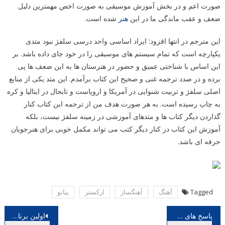
صورت اعم و در بخش آموزش موسیقی به صورت اخص مهمترین دلیل
ضعف و عقب ماندگی ما در این
هنر
شده است.
این مترجم در انتها افزود: ایراد اساسی واحد درسی سلفژ نبود متدی
یکپارچه است که تمام سیستم های موسیقی را در خود جای داده باشد. بر
این اساس با شناختی عمیق و حضور در هنرستان ها به این ضعف ها پی
برده و در صدد ترجمه غنی و صحیح این کتاب برآمدم. این متد یکی از منابع
اصلی سلفژ و تربیت شنوایی در آمریکا و اروپاست و تابحال در ایتالیا و کره
به چاپ رسیده است. به هر صورت هدف من از ترجمه این کتاب کنار
گذاردن دیگر کتاب ها و متدهای آموزشی در زمینه سلفژ نیست، بلکه
آموزش این کتاب در کنار دیگر کتب می تواند مکمل خوبی برای هنرجویان
حرفه ای باشد.
Tagged
آهنگ
آهنگساز
اركستر
پیانو
راهبری
پاسخ های وزیر ارشاد به چند سوال
اولین برنامه پاییزی ارکستر سمفونیک تهران