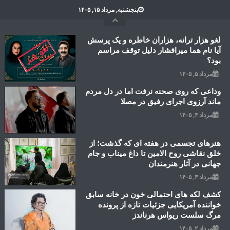
Ski
پنجشنبه, مرداد ۱۵, ۱۴۰۵
t
conten
لغو هزار ترانه، هزاران خاطره و یک پرسش
آیا نام هما میرافشار دلیل توقف مراسم
بود؟
مرداد ۵, ۱۴۰۵
وداعی که روی صحنه نرفت اما در دل مردم
ماند آرزوی اجرای رفیق در مصلا
مرداد ۴, ۱۴۰۵
هنرهای تجسمی در هفته ای که گذشت؛ از
خلق نقاشی روح الامین تا داغ میناب و جام
جهانی در آثار هنرمندان
مرداد ۳, ۱۴۰۵
کشف لکه های احتمالی خون در خانه سابق
خواننده آمریکایی جزئیات تازه از پرونده
مرگ سلست ریواس هرناندز
مرداد ۲, ۱۴۰۵