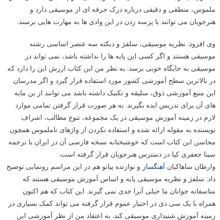
ملموس، منطقی و دقیقی درباره درک حرفه ای از موسیقی دارد و
هنرجویان می توانند با پرسه زدن در این وادی ها به مهارت هایی برسند.
وی افزود: نظریه موسیقی، سلفژ و دیکته سه عنصر اساسی رشته
موسیقی هستند و اگر کسی این پایه ها را نداشته باشد، نمی تواند در
موسیقی به جایگاه خوبی برسد. به نظر من این کتاب ارزش این را دارد که
در بالاترین سطح آموزشی کشور مورد استفاده قرار گیرد و اگر مدرسان
این منبع آموزشی ذوق، سلیقه و تکنیک داشته باشد می توانند از بن مایه
های آن برای تدریس ایده بگیرند. به هر صورت قرار گرفتن تمامی موارد
لازم در زمینه آموزش موسیقی در یک مجموعه، تنوع مطالب، اشراف
نویسنده به مقوله ارائه شده و استفاده نکردن از واژهای ناملموس همچون
محاسن این کتاب است که خوشبختانه نسخه فارسی آن در ایران با ترجمه
سینا جعفری کیا در دسترس هنرجویان قرار گرفته است.
وارطان ساهاکیان
آهنگساز
و نوازنده پیانو هم در این مراسم رونمایی توضیح
داد: سلفژ و نظریه موسیقی پایه و اساس آموزش موسیقی هستند که
متاسفانه جوانان ما خیلی آنرا جدی نمی گیرند. این کتاب که هم اکنون
همراه با یک سی دی در اختیار عموم قرار گرفته می تواند کمک بسیاری در
زمینه آموزش شنیداری موسیقی کند. به اعتقاد من از نظر آموزشی این