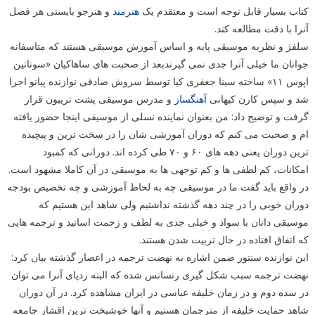
کتاب بسیار قابل توجه است و معتقدم یک
هنرمند
و هنرجو بایستی هر فصل
آنرا با دقت مطالعه کند.
سلفژ و نظریه موسیقی پایه و اساس آموزش موسیقی هستند که متاسفانه
جوانان ما خیلی آنرا جدی نمی گیرندبعد از صحبت های ساهاکیان «سوناتین
اپوس ۱۱» ساخته سینا جعفری کیا توسط سروش صادقی نوازنده پیانو اجرا
شد و سپس کارن کیهانی
آهنگساز
و مدرس موسیقی پشت تریبون قرار
گرفت و توضیح داد: من بعنوان نماینده نسلی از موسیقی اینجا حضور یافته
ام و صحبت می کنم که دوران آموزشی شان را در سخت ترین و پیچیده
ترین دوران یعنی دهه های ۶۰ و ۷۰ طی کرده اند. دورانی که کمبود
امکانات، کم لطفی ها و کم توجهی ها به موسیقی در آن کاملا مشهود است.
در واقع باید گفت ما در موسیقی چه به لحاظ آموزشی و چه تخصیص بودجه
دوران خوبی را در چند دهه گذشته نداشتیم ولی شاهد این هستیم که
موسیقی دانان با سواد و خیلی جدی به لطف و زحمت اساتید و ترجمه هایی
که اتفاق افتاده در حال تربیت شدن هستند.
این نوازنده سنتور ضمن اشاره به نهضت ترجمه در اعصار گذشته بیان کرد:
نهضت ترجمه سبب شکل گیری رنسانس شده که البته ردپای آنرا می توان
در سده دوم و در زمان خلیفه عباسی در ایران مشاهده کرد. در آن دوران
شاهد حمایت خلیفه از مترجمان هستیم و آنها خوشبخت ترین اقشار جامعه