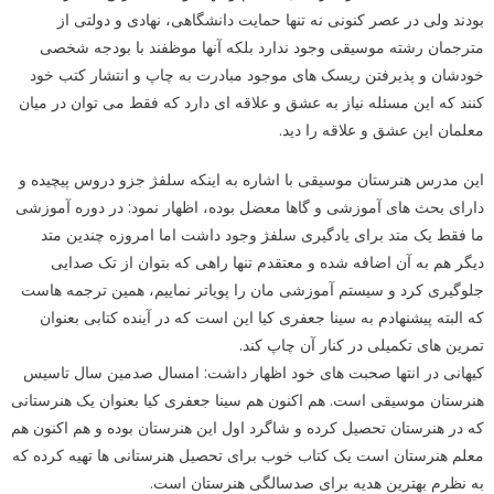
بودند ولی در عصر کنونی نه تنها حمایت دانشگاهی، نهادی و دولتی از
مترجمان رشته موسیقی وجود ندارد بلکه آنها موظفند با بودجه شخصی
خودشان و پذیرفتن ریسک های موجود مبادرت به چاپ و انتشار کتب خود
کنند که این مسئله نیاز به عشق و علاقه ای دارد که فقط می توان در میان
معلمان این عشق و علاقه را دید.
این مدرس هنرستان موسیقی با اشاره به اینکه سلفژ جزو دروس پیچیده و
دارای بحث های آموزشی و گاها معضل بوده، اظهار نمود: در دوره آموزشی
ما فقط یک متد برای یادگیری سلفژ وجود داشت اما امروزه چندین متد
دیگر هم به آن اضافه شده و معتقدم تنها راهی که بتوان از تک صدایی
جلوگیری کرد و سیستم آموزشی مان را پویاتر نماییم، همین ترجمه هاست
که البته پیشنهادم به سینا جعفری کیا این است که در آینده کتابی بعنوان
تمرین های تکمیلی در کنار آن چاپ کند.
کیهانی در انتها صحبت های خود اظهار داشت: امسال صدمین سال تاسیس
هنرستان موسیقی است. هم اکنون هم سینا جعفری کیا بعنوان یک هنرستانی
که در هنرستان تحصیل کرده و شاگرد اول این هنرستان بوده و هم اکنون هم
معلم هنرستان است یک کتاب خوب برای تحصیل هنرستانی ها تهیه کرده که
به نظرم بهترین هدیه برای صدسالگی هنرستان است.