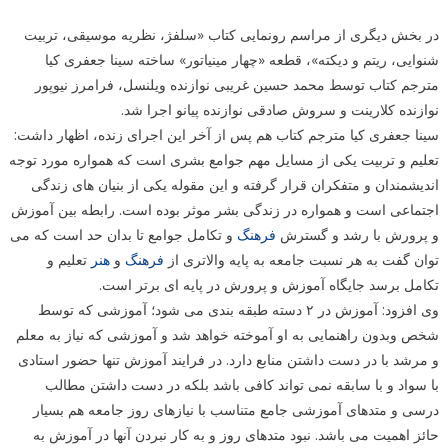
در بخش دیگری از مراسم رونمایی کتاب «سلفژ، نظریه موسیقی، تربیت
شنوایی، ریتم و دیکته»، قطعه «چهار مینیاتور» ساخته سینا جعفری کیا
مترجم کتاب توسط محمد حسین غریبی نوازنده ویلنسل، فرامرز نیوپور
نوازنده کلارینت و سروش صادقی نوازنده پیانو اجرا شد.
سینا جعفری کیا مترجم کتاب هم پس از آخر این اجرای زنده، اظهار داشت:
تعلیم و تربیت یکی از مسایل مهم جوامع بشری است که همواره مورد توجه
اندیشمندان و متفکران قرار گرفته و این مقوله یکی از بنیان های زندگی
اجتماعی است و همواره در زندگی بشر موثر بوده است. رابطه بین آموزش
و پرورش با رشد و گسترش
فرهنگ
و تکامل جوامع تا بدان حد است که می
توان گفت به هر نسبت جامعه به پایه والاتری از
فرهنگ
و
هنر
تعلیم و
تکامل برسد جایگاه آموزش و پرورش در پایه ای برتر است.
وی افزود: آموزش در ۲ دسته طبقه بندی می شود؛ آموزشی که توسط
شخص وبدون راهنمایی به او آموخته خواهد شد و آموزشی که نیاز به معلم
و مرشد با در دست داشتن منابع دارد. در فرایند آموزش تنها حضور استادی
با سواد و با سابقه نمی تواند کافی باشد بلکه در دست داشتن مطالب
درسی و متدهای آموزشی جامع متناسب با نیازهای روز جامعه هم بسیار
حائز اهمیت می باشد. نبود متدهای روز و به کار نبردن آنها در آموزش به