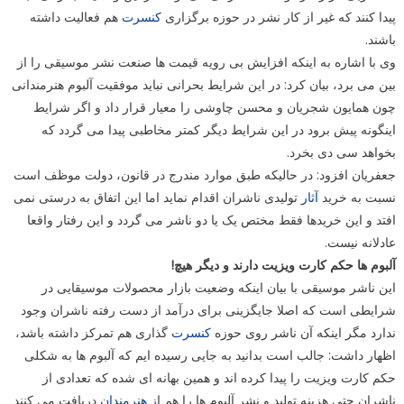
پیدا کنند که غیر از کار نشر در حوزه برگزاری
کنسرت
هم فعالیت داشته
باشند.
وی با اشاره به اینکه افزایش بی رویه قیمت ها صنعت نشر موسیقی را از
بین می برد، بیان کرد: در این شرایط بحرانی نباید موفقیت آلبوم هنرمندانی
چون همایون شجریان و محسن چاوشی را معیار قرار داد و اگر شرایط
اینگونه پیش برود در این شرایط دیگر کمتر مخاطبی پیدا می گردد که
بخواهد سی دی بخرد.
جعفریان افزود: در حالیکه طبق موارد مندرج در قانون، دولت موظف است
نسبت به خرید
آثار
تولیدی ناشران اقدام نماید اما این اتفاق به درستی نمی
افتد و این خریدها فقط مختص یک یا دو ناشر می گردد و این رفتار واقعا
عادلانه نیست.
آلبوم ها حکم کارت ویزیت دارند و دیگر هیچ!
این ناشر موسیقی با بیان اینکه وضعیت بازار محصولات موسیقایی در
شرایطی است که اصلا جایگزینی برای درآمد از دست رفته ناشران وجود
ندارد مگر اینکه آن ناشر روی حوزه
کنسرت
گذاری هم تمرکز داشته باشد،
اظهار داشت: جالب است بدانید به جایی رسیده ایم که آلبوم ها به شکلی
حکم کارت ویزیت را پیدا کرده اند و همین بهانه ای شده که تعدادی از
ناشران حتی هزینه تولید و نشر آلبوم ها را هم از
هنرمندان
دریافت می کنند