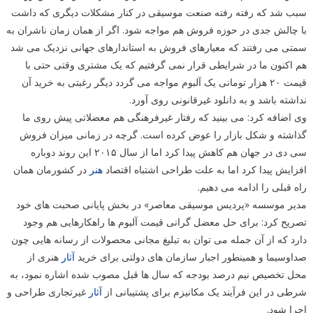
سبب شد که رفته رفته صنعت موسیقی در کنار مشکلات دیگری که داشت
با چالش جدی در حوزه فروش هم مواجه شود. اگر از همان زمان ناشران به
سمتی می رفتند که معیارهای فروش به استاندارهای جهانی نزدیک می شد
هم اکنون ما در شرایطی قرار نمی گرفتیم که یک مشتری وقتی حتی با
قیمت ۲۰ هزار تومانی یک آلبوم مواجه می گردد دیگر رغبتی به خرید آن
نداشته باشد و به دانلود غیرقانونی روی آورد.
وی اضافه کرد: می بینید که رفتار غیرفرهنگی هم معضلاتی پیش روی ما
گذاشته و شکل بازار را عوض کرده است. گرچه در زمانی میزان فروش
سی دی در جهان هم کاهش پیدا کرد اما از سال ۲۰۱۵ این روند دوباره
افزایش پیدا کرد اما به علت طراحی اشتباه اقتصاد
هنر
در کشورمان همان
راه قبلی را ادامه می دهیم.
مدیر موسسه «پردیس موسیقی معاصر» در بخش پایانی صحبت های خود
تصریح کرد: برای حل معضل گرانی قیمت آلبوم ها راهکارهایی هم وجود
دارد که از آن جمله می توان به تبلیغ مجانی محصولات از رسانه هایی چون
صداوسیما و همینطور اجبار سازمان های دولتی برای خرید
آثار
هنری از
محل تخصیص نیم درصد بودجه که سال ها قبل مصوب شده اشاره نمود، به
شرطی در این فرآیند یک مکانیزم برای پشتیبانی از
آثار
غیرتجاری طراحی و
اجرا شود.