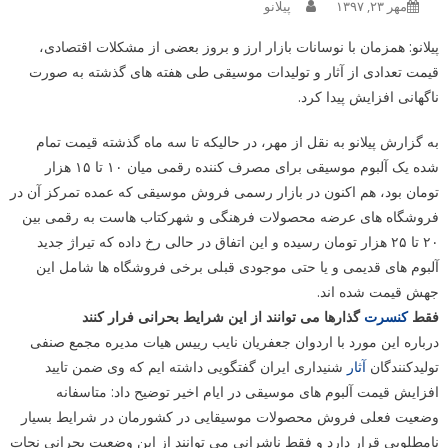
مهر ۲۳, ۱۳۹۷
پیلانو
پیلانو: همزمان با نوسانات بازار ارز و بروز بعضی از مشکلات اقتصادی،
قیمت تعدادی از آثار و تولیدات موسیقی طی هفته های گذشته به صورت
ناگهانی افزایش پیدا کرد.
به گزارش پیلانو به نقل از مهر، در حالیکه تا سه ماه گذشته قیمت تمام
شده یک آلبوم موسیقی برای مصرف کننده رقمی میان ۱۰ تا ۱۵ هزار
تومان بود، هم اکنون در بازار رسمی فروش موسیقی که عمده تمرکز آن در
فروشگاه های عرضه محصولات فرهنگی و شهرکتاب هاست به رقمی بین
۲۰ تا ۲۵ هزار تومان رسیده و این اتفاق در حالی رخ داده که تیراژ جدید
آلبوم های قدیمی و یا حتی موجودی قبلی برخی فروشگاه ها شامل این
جهش قیمت شده اند.
فقط
کنسرت
گذارها می توانند از این شرایط بحرانی فرار کنند
درباره این مورد با اردوان جعفریان نایب رییس هیات مدیره مجمع صنفی
تولیدکنندگان
آثار
شنیداری ایران گفتگویی داشته ایم که وی ضمن تایید
افزایش قیمت آلبوم های موسیقی در ایام اخیر توضیح داد: متاسفانه
وضعیت فعلی فروش محصولات موسیقایی در کشورمان در شرایط بسیار
نامطلوبی قرار دارد و فقط ناشرانی می توانند از این وضعیت بحرانی نجات