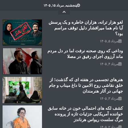
Ski
پنجشنبه, مرداد ۱۵, ۱۴۰۵
t
conten
لغو هزار ترانه، هزاران خاطره و یک پرسش
آیا نام هما میرافشار دلیل توقف مراسم
بود؟
مرداد ۵, ۱۴۰۵
وداعی که روی صحنه نرفت اما در دل مردم
ماند آرزوی اجرای رفیق در مصلا
مرداد ۴, ۱۴۰۵
هنرهای تجسمی در هفته ای که گذشت؛ از
خلق نقاشی روح الامین تا داغ میناب و جام
جهانی در آثار هنرمندان
مرداد ۳, ۱۴۰۵
کشف لکه های احتمالی خون در خانه سابق
خواننده آمریکایی جزئیات تازه از پرونده
مرگ سلست ریواس هرناندز
مرداد ۲, ۱۴۰۵