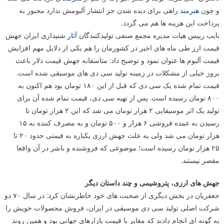
و چون
هنرمند
راهی برای دیده شدن جز انتشار آلبومش ندارد مجبور به
پرداخت این هزینه ها هم می گردد.
نایب رییس هیات مدیره مجمع صنفی تولیدکنندگان
آثار
شنیداری ایران جهش
قیمت ارز طی ماه های اخیر در کشورمان را هم یکی از دلایل مهم افزایش
قیمت آلبوم ها عنوان نمود و توضیح داد: متاسفانه جهش قیمت دلار باعث
بروز خیلی از مشکلات در زمینه تولید سی دی های موسیقی شده است.
قیمت تمام شده یک سی دی که قبل از این ۱۸۰ تومان بود هم اکنون به
۸۰۰ تومان رسیده است. پس از تهیه سی دی، قیمت تمام شده آن برای
تولید یک اثر موسیقایی ۲ هزار تومان می شد که این ۲ هزار تومان تا
رسیدن به عمده فروشی ۶ هزار و ۵۰۰ تومان و به مصرف کننده به ۱۵
هزار تومان می شد ولی به علت جهش ارزی یکباره به قیمتی حدود ۲۰ تا
۲۵ هزار تومان رسیده است؛ موضوعی که فروشنده و ناشر در آن واقعا
مقصر نیستند.
جهش های ارزی، پتروشیمی و چند داستان دیگر
جعفریان در بخش دیگری از صحبت های خود خاطرنشان کرد: در سال ۷۰ دو
شرکت اصلی تولید سی دی موسیقی در ایران، فروش محصولات خویش را
به گونه ای انجام دادند که مغایر با قیمت بازارهای جهانی بود و همین روند