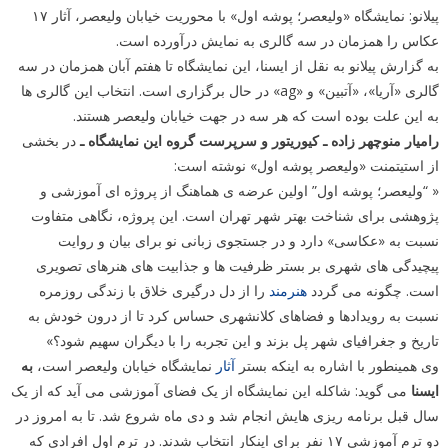
پیلانو: نمایشگاه «ولیعصر؛ پوشه اول» با محوریت خیابان ولیعصر، آثار ۱۷
عکاس را همزمان در سه گالری به نمایش درآورده است.
به گزارش پیلانو به نقل از ایسنا، این نمایشگاه تا هفتم آبان همزمان در سه
گالری «آریا»، «آتبین» و «ag» در حال برگزاری است. انتخاب این گالری ها
به این علت بوده است که هر سه در جهت خیابان ولیعصر هستند.
رامیار منوچهر زاده ـ کیوریتور و سرپرست گروه این نمایشگاه ـ
در بخشی
از استیتمنت «ولیعصر پوشه اول» نوشته است:
« “ولیعصر؛ پوشه اول” اولین عرضه ی هماهنگ از پروژه ای آموزشی و
پژوهشی برای شناخت بهتر شهر تهران است. این پروژه، نگاهی متفاوت
نسبت به «عکاسی» دارد و در جستجوی زبانی نو برای بیان و روایت
پیچیدگی های شهری بر بستر ظرفیت ها و جذابیت های هنرهای تصویری
است. چگونه می گردد
هنرمند
را از دل درگیری خلاق با زندگی روزمره
نسبت به رویدادها و فضاهای کلانشهری حساس کرد تا از درون خودش به
تاریخ و جغرافیای شهر پل بزند و این تجربه را با دیگران سهیم شود؟»
وی همینطور با اشاره به اینکه بستر
آثار
نمایشگاه خیابان ولیعصر است،
به
ایسنا
می گوید: شاکله این نمایشگاه از یک فضای آموزشی می آید که از یک
سال قبل برنامه ریزی هایش انجام شد و دی ماه شروع شد. تا به امروز در
دو ترم آموزشی ۱۷ نفر برای اینکار انتخاب شدند. در ترم اول افرادی که