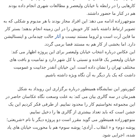
کارهایی را در رابطه با خیابان ولیعصر و مطالعات شهری انجام داده بودند
هم در کنار ما حضور داشتند.
منوچهرزاده ادامه می دهد: این افراد مجاز بودند با هر مدیوم و شکلی که به
تصویر ارتباط داشته باشد کار خویش را در این زمینه انجام بدهند؛ بستر کار
ما فاین آرت است و لزوما مستند نیست و
آثار
حالت چیدمانی و اینستالیشن
دارد. اما بخشی از کار هم به مستند فضا برمی گردد.
این عکاس درباره انتخاب خیابان ولیعصر برای این پروژه اظهار می کند:
خیابان ولیعصر یک قاعده و نسبتی با کل شهر دارد و تمامیت و بافت های
مختلف تهران را نشان داده است. این خیابان آنقدر جذابیت و عمومیت
داشت که یک بار دیگر به آن نگاه ویژه داشته باشیم.
کیوریتور این نمایشگاه همینطور درباره برگزاری این رویداد به شکل
همزمان در سه گالری بیان می کند: به علت وسعت نگاه عکاسان حاضر در
این مجموعه نخواستیم کار را محدود نماییم. از طرفی فکر کردیم این یک
جشن است که باید تعداد بیشتری از گالری ها را دخیل نماییم.
منوچهرزاده همینطور می گوید مقرر است دو پروژه دیگر با نام «شریعتی؛
پوشه دوم» و « انقلاب ـ آزادی؛ پوشه سوم» هم با محوریت خیابان های یاد
شده، اجرایی شود.