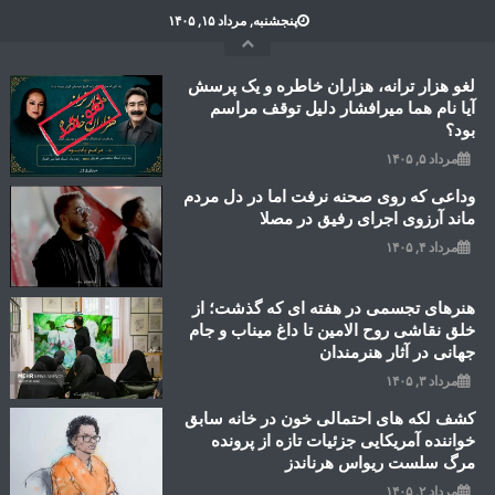
Ski
پنجشنبه, مرداد ۱۵, ۱۴۰۵
t
conten
لغو هزار ترانه، هزاران خاطره و یک پرسش
آیا نام هما میرافشار دلیل توقف مراسم
بود؟
مرداد ۵, ۱۴۰۵
وداعی که روی صحنه نرفت اما در دل مردم
ماند آرزوی اجرای رفیق در مصلا
مرداد ۴, ۱۴۰۵
هنرهای تجسمی در هفته ای که گذشت؛ از
خلق نقاشی روح الامین تا داغ میناب و جام
جهانی در آثار هنرمندان
مرداد ۳, ۱۴۰۵
کشف لکه های احتمالی خون در خانه سابق
خواننده آمریکایی جزئیات تازه از پرونده
مرگ سلست ریواس هرناندز
مرداد ۲, ۱۴۰۵