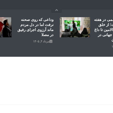
می در هفته
وداعی که روی صحنه
 از خلق
نرفت اما در دل مردم
امین تا داغ
ماند آرزوی اجرای رفیق
جهانی در
در مصلا
مرداد ۴, ۱۴۰۵