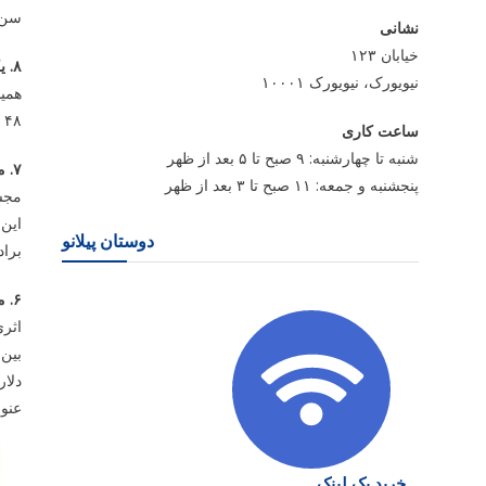
سن لو
نشانی
خیابان ۱۲۳
۸. یکی از
نیویورک، نیویورک ۱۰۰۰۱
۴۸ میلیون دلار به یک مجموعه دار شخصی به فروش رسید.
ساعت کاری
شنبه تا چهارشنبه: ۹ صبح تا ۵ بعد از ظهر
۷. مجسمه نیم تنه برنجی «آلبرتو جاکومتی»؛ ۱۹۵۵
پنجشنبه و جمعه: ۱۱ صبح تا ۳ بعد از ظهر
دوستان پیلانو
براد
۶. مجسمه ۵۰۰۰ ساله «ماده شیر گونل»؛ ۳۰۰۰ سال پیش از میلاد
بین 
دلار در سال ۰۰۷
عنوا
خرید بک لینک