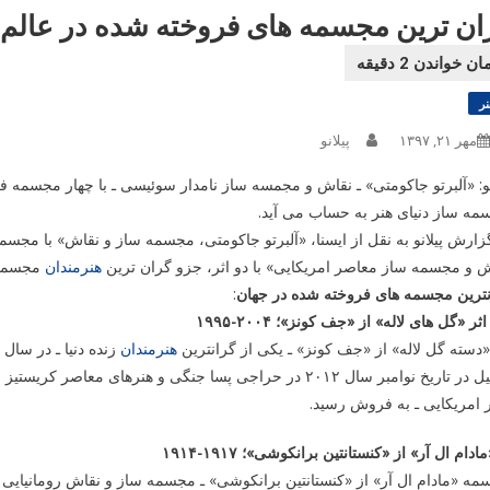
ان ترین مجسمه های فروخته شده در عالم 
نر
مهر ۲۱, ۱۳۹۷
پیلانو
نو: «آلبرتو جاکومتی» ـ نقاش و مجمسه ساز نامدار سوئیسی ـ با چهار مجسمه
ه ساز دنیای هنر به حساب می آید.
زارش پیلانو به نقل از ایسنا، «آلبرتو جاکومتی، مجسمه ساز و نقاش» با مج
 و مجسمه ساز معاصر امریکایی» با دو اثر، جزو گران ترین
هنرمندان
مجسمه 
نترین مجسمه های فروخته شده در جهان
:
«دسته گل لاله» از «جف کونز» ـ یکی از گرانترین
هنرمندان
وامبر سال ۲۰۱۲ در حراجی پسا جنگی و هنرهای معاصر کریستیز با قیمت ۳۳ میلیون دلار به «استیو وین» ـ مجموعه دار
 امریکایی ـ به فروش رسید.