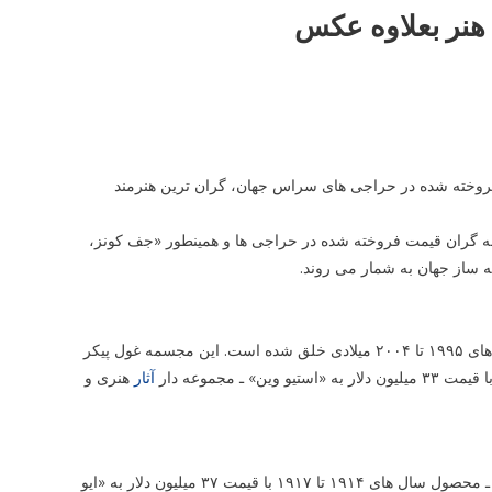
هنر بعلاوه عکس
 فروخته شده در حراجی های سراس جهان، گران ترین هنرمند
سمه گران قیمت فروخته شده در حراجی ها و همینطور «جف کونز،
ساز جهان به شمار می روند.
زنده دنیا ـ در سال های ۱۹۹۵ تا ۲۰۰۴ میلادی خلق شده است. این مجسمه غول پیکر
آثار
هنری و
مجسمه «مادام ال آر» از «کنستانتین برانکوشی» ـ مجسمه ساز و نقاش رومانیایی ـ محصول سال های ۱۹۱۴ تا ۱۹۱۷ با قیمت ۳۷ میلیون دلار به «ایو