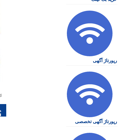
رپورتاژ آگهی
d
را
نو
رپورتاژ آگهی تخصصی