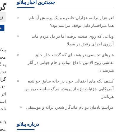
جدیدترین اخبار پیلانو
گر
لغو هزار ترانه، هزاران خاطره و یک پرسش آیا نام
هما میرافشار دلیل توقف مراسم بود؟
ه
وداعی که روی صحنه نرفت اما در دل مردم ماند
آرزوی اجرای رفیق در مصلا
پیلا
هنرهای تجسمی در هفته ای که گذشت؛ از خلق
مجسم
نقاشی روح الامین تا داغ میناب و جام جهانی در آثار
به گ
هنرمندان
نقاش
گرا
کشف لکه های احتمالی خون در خانه سابق خواننده
۱۰. اثر «گل های لاله» از «جف کونز»؛ ۲۰۰۴-۱۹۹۵
آمریکایی جزئیات تازه از پرونده مرگ سلست ریواس
اثر 
هرناندز
استیل در تاریخ ن
مراسم یادمان دو نام ماندگار شعر، ترانه و موسیقی
تاجر
۹. «مادام ال آر» از «کنستانتین برانکوشی»؛ ۱۹۱۷-۱۹۱۴
درباره پیلانو