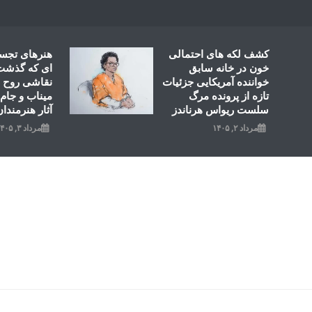
Ski
t
conten
کشف لکه های احتمالی
هنرهای تجس
خون در خانه سابق
ای که گذشت؛
خواننده آمریکایی جزئیات
نقاشی روح ال
تازه از پرونده مرگ
میناب و جام 
سلست ریواس هرناندز
آثار هنرمندان
مرداد ۲, ۱۴۰۵
مرداد ۳, ۱۴۰۵