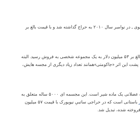
همینطور اثر چهارم از مجموعه سیاه «هانری ماتیس» ـ نقاش و مجسمه ساز فرانسوی ـ در نوامبر سال ۲۰۱۰ به حراج گذاشته شد و با قیمت بالغ بر
مجسمه نیم تنه برنجی «آلبرتو جاکومتی» هم در تاریخ ماه مه سال ۲۰۱۰ با قیمتی بالغ بر ۵۳ میلیون دلار به یک مجموعه شخصی به فروش رسید. البته
گر چکش خورد. اندیشه پشت این اثر «جاکومتی»همانند تعداد زیاد دیگری از مجسه هایش،
اثری به نام «ماده شیر گونل» متعلق به ۳۰۰۰ سال قبل از میلاد مسیح، انسان واره عضلانی یک ماده شیر است. این مجسمه ای ۵۰۰۰ ساله متعلق به
باستانی است که در حراجی ساتبیِ نیویورک با قیمت ۵۷ میلیون
فروخته شده، تبدیل شد.